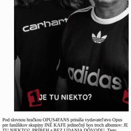
Pod slovnou hračkou OPUS4FANS prináša vydavateľstvo Opus
pre fanúšikov skupiny INÉ KAFE jedinečný box troch albumov: JE
TU NIEKTO?, PRÍBEH a BEZ UDANIA DÔVODU. Tieto