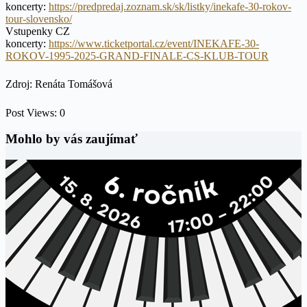
koncerty:
https://predpredaj.zoznam.sk/sk/listky/inekafe-30-rokov-
tour-slovensko/
Vstupenky CZ
koncerty:
https://www.ticketportal.cz/event/INEKAFE-30-
ROKOV-1995-2025-GRAND-FINALE-CS-KLUB-TOUR
Zdroj: Renáta Tomášová
Post Views:
0
Mohlo by vás zaujímať