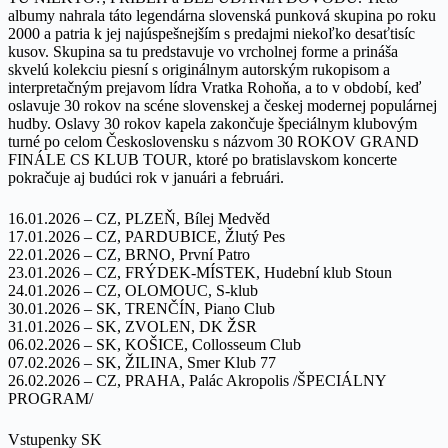
albumy nahrala táto legendárna slovenská punková skupina po roku
2000 a patria k jej najúspešnejším s predajmi niekoľko desaťtisíc
kusov. Skupina sa tu predstavuje vo vrcholnej forme a prináša
skvelú kolekciu piesní s originálnym autorským rukopisom a
interpretačným prejavom lídra Vratka Rohoňa, a to v období, keď
oslavuje 30 rokov na scéne slovenskej a českej modernej populárnej
hudby. Oslavy 30 rokov kapela zakončuje špeciálnym klubovým
turné po celom Československu s názvom 30 ROKOV GRAND
FINÁLE CS KLUB TOUR, ktoré po bratislavskom koncerte
pokračuje aj budúci rok v januári a februári.
16.01.2026 – CZ, PLZEŇ, Bílej Medvěd
17.01.2026 – CZ, PARDUBICE, Žlutý Pes
22.01.2026 – CZ, BRNO, První Patro
23.01.2026 – CZ, FRÝDEK-MÍSTEK, Hudební klub Stoun
24.01.2026 – CZ, OLOMOUC, S-klub
30.01.2026 – SK, TRENČÍN, Piano Club
31.01.2026 – SK, ZVOLEN, DK ŽSR
06.02.2026 – SK, KOŠICE, Collosseum Club
07.02.2026 – SK, ŽILINA, Smer Klub 77
26.02.2026 – CZ, PRAHA, Palác Akropolis /ŠPECIÁLNY
PROGRAM/
Vstupenky SK