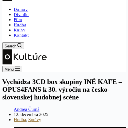
Domov
Divadlo
Film
Hudba
Knihy
Kontakt
Search
Menu
Vychádza 3CD box skupiny INÉ KAFE –
OPUS4FANS k 30. výročiu na česko-
slovenskej hudobnej scéne
Andrea Čurná
12. decembra 2025
Hudba
,
Správy