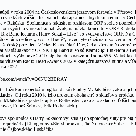
stúpil v roku 2004 na Československom jazzovom festivale v Přerove. 
na všetkých väčších festivaloch ako aj samostatných koncertoch v Čec
u a v Rakúsku. Spolupráca s rakúskym rozhlasom ORF spolu s popred
alom vyústila v niekoľko nahrávok; nahrávka koncertu v ORF Radioku
Big Band featuring Harry Sokal – Live“ vo vydavateľstve ORF. Na 
lo v rámci edície „Jazz na Hradě“, je zachytený záznam koncertu na 
ajší český prezident Václav Klaus. Na CD vyšiel aj záznam Novoročn
al Matúš Jakabčic CZ-SK Big Band aj so sólistami Sigi Finkelom a 
 rokoch, vyšlo nové 2-CD big bandu s názvom Room#555. Matúš Jak
al víťazom Radio Head Awards 2022 v kategórii Jazzová hudba a víťa
roka 2022.
utube.com/watch?v=Q0NU2BBfcAY
ti. Ťažiskom repertoáru big bandu sú skladby M. Jakabčica, ako aj jeh
ardov. Od roku 2010 je jeho program obohatený o skladby z projektu
 M.Jakabčica podieľa aj Erik Rothenstein, ako aj o skladby ďalších au
ravec, Ľuboš Šrámek, Erik Rothenstein).
a spolupráca s Harry Sokalom vyústila aj do spoločnej suity pre big b
 repertoári aj Ellingtonovu/Strayhornovu „The Nutcracker Suite“ – El
anie Čajkovského Luskáčika.