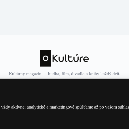
Kultúrny magazín — hudba, film, divadlo a knihy každý deň.