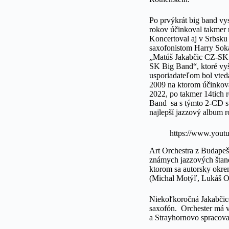
Po prvýkrát big band vy
rokov účinkoval takmer 
Koncertoval aj v Srbsk
saxofonistom Harry Sok
„Matúš Jakabčic CZ-SK 
SK Big Band“, ktoré vyš
usporiadateľom bol vted
2009 na ktorom účinkov
2022, po takmer 14tich
Band sa s týmto 2-CD st
najlepší jazzový album 
https://www.yo
Art Orchestra z Budapeš
známych jazzových štand
ktorom sa autorsky okrem
(Michal Motýľ, Lukáš O
Niekoľkoročná Jakabčicov
saxofón. Orchester má v
a Strayhornovo spracov