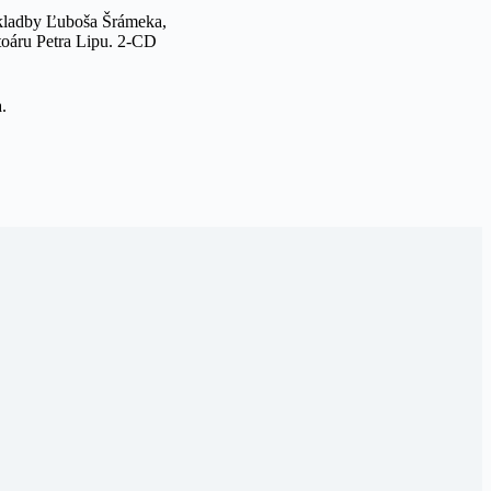
kladby Ľuboša Šrámeka,
toáru Petra Lipu. 2-CD
.