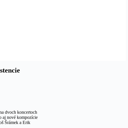
istencie
na dvoch koncertoch
o aj nové kompozície
oš Šrámek a Erik