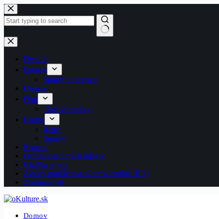
Skip
to
content
No
results
Divadlo
Domov
Správy a recenzie
Domov
Film
Tlačové správy
Hudba
Retro
Správy
Kontakt
Ochrana osobných údajov
Ukážka strany
Zásady používania súborov cookie (EÚ)
Zaujímavosti
Domov