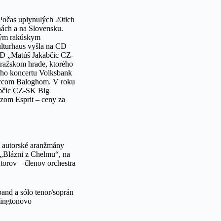
Počas uplynulých 20tich
hách a na Slovensku.
ným rakúskym
lturhaus vyšla na CD
CD „Matúš Jakabčic CZ-
Pražskom hrade, ktorého
ého koncertu Volksbank
Bercom Baloghom. V roku
abčic CZ-SK Big
zom Esprit – ceny za
o autorské aranžmány
 „Blázni z Chelmu“, na
torov – členov orchestra
and a sólo tenor/soprán
lingtonovo