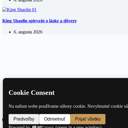
King Shaolin spievajú o láske a dôvere
6. augusta 2026
Domov
Divadlo
Film
Hudba
Knihy
Kontakt