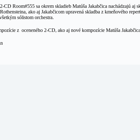
-CD Room#555 sa okrem skladieb Matúša Jakabčica nachádzajú aj s
Rothensteina, ako aj Jakabčicom upravená skladba z kmeňového reper
 všetkým sólistom orchestra.
mpozície z oceneného 2-CD, ako aj nové kompozície Matúša Jakabčica
ein