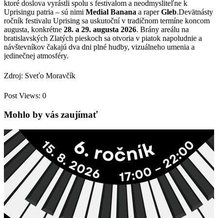
ktoré doslova vyrástli spolu s festivalom a neodmysliteľne k
Uprisingu patria – sú nimi
Medial Banana
a raper
Gleb
.Devätnásty
ročník festivalu Uprising sa uskutoční v tradičnom termíne koncom
augusta, konkrétne
28. a 29. augusta 2026
. Brány areálu na
bratislavských Zlatých pieskoch sa otvoria v piatok napoludnie a
návštevníkov čakajú dva dni plné hudby, vizuálneho umenia a
jedinečnej atmosféry.
Zdroj: Sveťo Moravčík
Post Views:
0
Mohlo by vás zaujímať