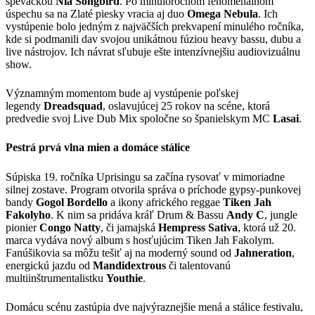
speváčkou
Nia Songbird
. Po minuloročnom fenomenálnom
úspechu sa na Zlaté piesky vracia aj duo
Omega Nebula
. Ich
vystúpenie bolo jedným z najväčších prekvapení minulého ročníka,
kde si podmanili dav svojou unikátnou fúziou heavy bassu, dubu a
live nástrojov. Ich návrat sľubuje ešte intenzívnejšiu audiovizuálnu
show.
Významným momentom bude aj vystúpenie poľskej
legendy
Dreadsquad
, oslavujúcej 25 rokov na scéne, ktorá
predvedie svoj Live Dub Mix spoločne so španielskym MC
Lasai
.
Pestr
á prvá vlna mien a domá
ce st
álice
Súpiska 19. ročníka Uprisingu sa začína rysovať v mimoriadne
silnej zostave. Program otvorila správa o príchode gypsy-punkovej
bandy
Gogol Bordello
a ikony afrického reggae
Tiken Jah
Fakolyho
. K nim sa pridáva kráľ Drum & Bassu
Andy C
, jungle
pionier
Congo Natty
, či jamajská
Hempress Sativa
, ktorá už 20.
marca vydáva nový album s hosťujúcim Tiken Jah Fakolym.
Fanúšikovia sa môžu tešiť aj na moderný sound od
Jahneration
,
energickú jazdu od
Mandidextrous
či talentovanú
multiinštrumentalistku
Youthie
.
Domácu scénu zastúpia dve najvýraznejšie mená a stálice festivalu,