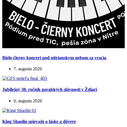
Bielo-čierny koncert pod nitrianskym nebom sa vracia
7. augusta 2026
Jubilejný 30. ročník goralských slávností v Ždiari
6. augusta 2026
King Shaolin spievajú o láske a dôvere