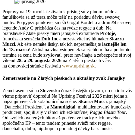
Prípravy na 19. ročník festivalu Uprising sú v plnom prúde a
fanúšikovia sa už teraz môžu tešiť na poriadnu dávku svetovej
hudby. Po gypsy-punkovej smršti Gogol Bordello a drum&bassovej
legende Andy C prichádza čas na rýdze reggae a dub. Na
bratislavské Zlaté piesky mieri jamajská extratrieda
Protoje
,
francúzska senzácia
Dub Inc
a nezastaviteľný hitmaker
Skarra
Mucci
. Ak ešte nemáte lístky, tak ich nepremeškajte
lacnejšie len
do 18. marca
! Aktuálna vlna vstupeniek sa rýchlo míňa a po tomto
termíne sa cena bude zvyšovať, preto neváhajte a zabezpečte si svoj
víkend
28. a 29. augusta 2026
na Zlatých pieskoch včas
na domovskej stránke festivalu
www.uprising.sk
.
Zemetrasenie na Zlatých pieskoch a aktuálny zvuk Jamajky
Zemetrasenia sú na Slovensku čoraz častejším javom, no na toto vás
vieme pripraviť dopredu! Na Uprising Festival 2026 mieri jedna z
najzaujímavejších kolaborácií na scéne.
Skarra Mucci
, jamajský
„Dancehall President“, a
Manudigital
, multitalentovaný francúzsky
producent, spojili sily v rámci ich exkluzívnej
Ragga Blasta Tour
.
Od svojich overených hitov až po čerstvé tracky z ich nového
spoločného EP – tento tandem prinesie svieži mix reggae,
dancehallu, dubu, hip-hopu a poriadnej dávky bass music.