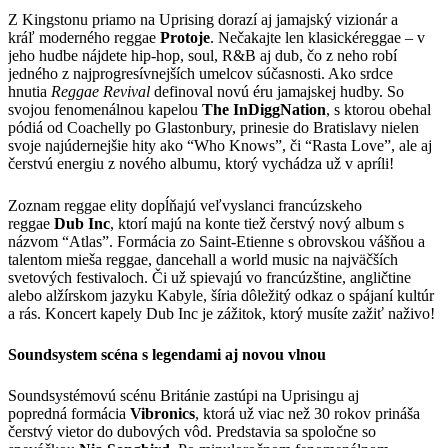
Z Kingstonu priamo na Uprising dorazí aj jamajský vizionár a
kráľ moderného reggae
Protoje
. Nečakajte len klasickéreggae – v
jeho hudbe nájdete hip-hop, soul, R&B aj dub, čo z neho robí
jedného z najprogresívnejších umelcov súčasnosti. Ako srdce
hnutia
Reggae Revival
definoval novú éru jamajskej hudby. So
svojou fenomenálnou kapelou
The InDiggNation
, s ktorou obehal
pódiá od Coachelly po Glastonbury, prinesie do Bratislavy nielen
svoje najúdernejšie hity ako “Who Knows”, či “Rasta Love”, ale aj
čerstvú energiu z nového albumu, ktorý vychádza už v apríli!
Zoznam reggae elity dopĺňajú veľvyslanci francúzskeho
reggae
Dub Inc
, ktorí majú na konte tiež čerstvý nový album s
názvom “Atlas”. Formácia zo Saint-Etienne s obrovskou vášňou a
talentom mieša reggae, dancehall a world music na najväčších
svetových festivaloch. Či už spievajú vo francúzštine, angličtine
alebo alžírskom jazyku Kabyle, šíria dôležitý odkaz o spájaní kultúr
a rás. Koncert kapely Dub Inc je zážitok, ktorý musíte zažiť naživo!
Soundsystem
sc
é
na s legendami aj novou vlnou
Soundsystémovú scénu Británie zastúpi na Uprisingu aj
popredná formácia
Vibronics
, ktorá už viac než 30 rokov prináša
čerstvý vietor do dubových vôd. Predstavia sa spoločne so