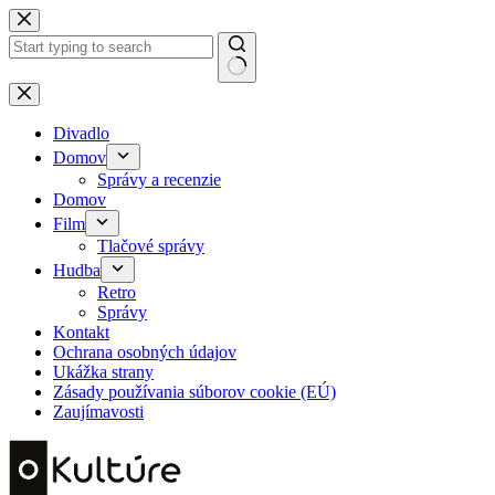
Skip
to
content
No
results
Divadlo
Domov
Správy a recenzie
Domov
Film
Tlačové správy
Hudba
Retro
Správy
Kontakt
Ochrana osobných údajov
Ukážka strany
Zásady používania súborov cookie (EÚ)
Zaujímavosti