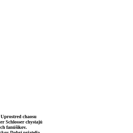
 Uprostred chaosu
er Schlosser chystajú
ch fanúšikov.
kov Dobrí priatelia