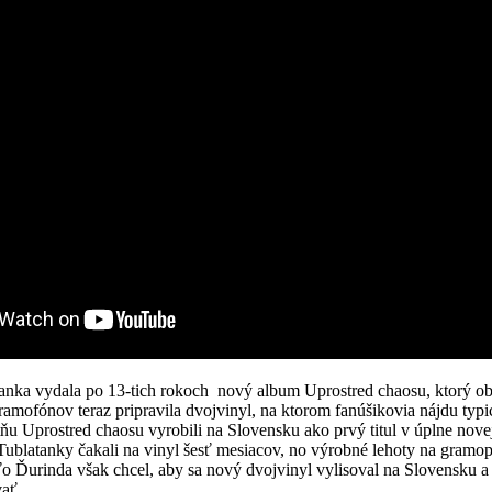
nka vydala po 13-tich rokoch nový album Uprostred chaosu, ktorý ob
ramofónov teraz pripravila dvojvinyl, na ktorom fanúšikovia nájdu ty
ňu Uprostred chaosu vyrobili na Slovensku ako prvý titul v úplne nove
 Tublatanky čakali na vinyl šesť mesiacov, no výrobné lehoty na gramo
o Ďurinda však chcel, aby sa nový dvojvinyl vylisoval na Slovensku a 
vať.