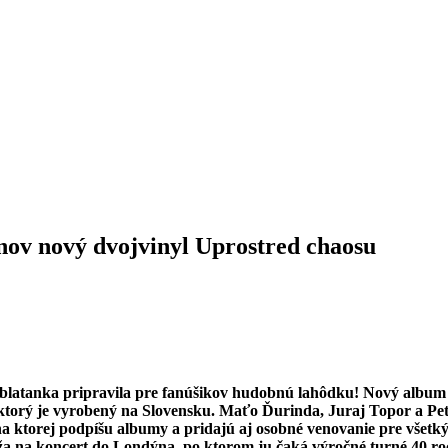
nov nový dvojvinyl Uprostred chaosu
latanka pripravila pre fanúšikov hudobnú lahôdku! Nový album
ktorý je vyrobený na Slovensku. Maťo Ďurinda, Juraj Topor a Pet
 ktorej podpíšu albumy a pridajú aj osobné venovanie pre všetký
ža na koncert do Londýna, po ktorom ju čaká výročné turné 40 roc