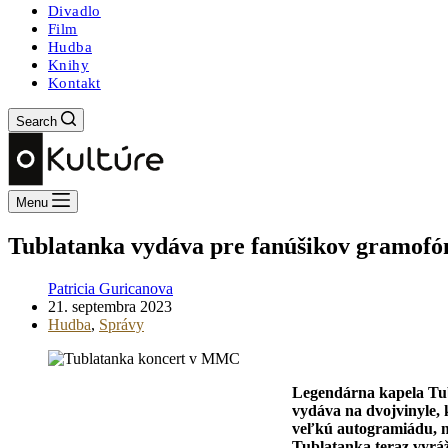
Divadlo
Film
Hudba
Knihy
Kontakt
Search
Menu
Tublatanka vydáva pre fanúšikov gramofó
Patricia Guricanova
21. septembra 2023
Hudba
,
Správy
Legendárna kapela Tub
vydáva na dvojvinyle, 
veľkú autogramiádu, na
Tublatanka teraz vyrá