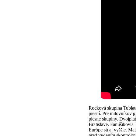
Rocková skupina Tublata
piesní. Pre milovníkov g
piesne skupiny. Dvojplat
Bratislave. Fanúšikovia
Európe sú aj vyššie. Mať
pred vydaním skontrolo