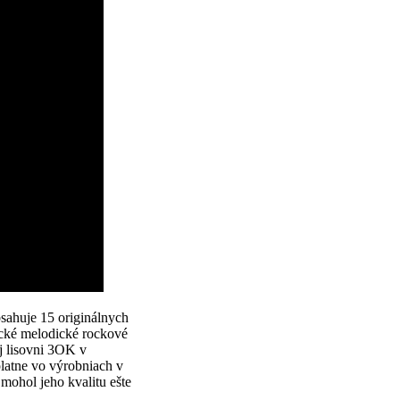
sahuje 15 originálnych
pické melodické rockové
j lisovni 3OK v
platne vo výrobniach v
mohol jeho kvalitu ešte