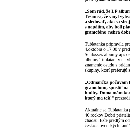
„Som rád, že LP album 
Teším sa, že vinyl vyl
a sledovať, ako sa str
s napätím, aby boli pl
gramofóne nehrá dobre.
Tublatanka pripravila p
4.oktobra o 17:00 v pre
Schlosser. albumy aj s 
albumy Tublatanky na vi
znamenie osudu s pridan
skupiny, ktorí preferujú
„Odmalička počúvam h
gramofónu, spustiť na 
hudby. Doma mám kompl
ktorý ma teší,“
prezradi
Aktuálne sa Tublatanka 
40 rockov Dobrí priateli
chaosu. Ešte predtým odl
česko-slovenských fanú