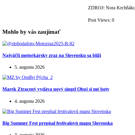
ZDROJ: Nora Krchňák
Post Views:
0
Mohlo by vás zaujímať
Najväčší motorkársky zraz na Slovensku sa blíži
5. augusta 2026
Marek Ztracený vydáva nový singel Obuj si mé boty
4. augusta 2026
Big Summer Fest prepísal festivalovú mapu Slovenska
3. augusta 2026