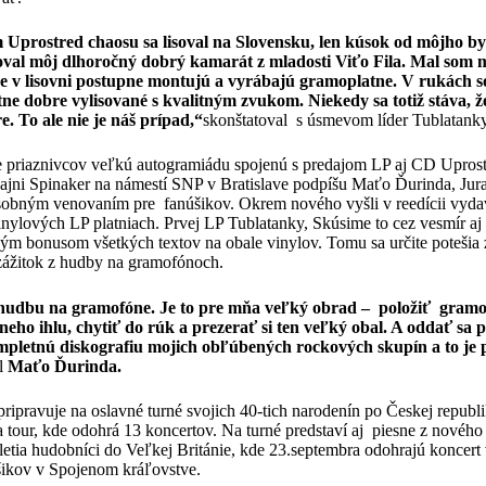
Uprostred chaosu sa lisoval na Slovensku, len kúsok od môjho byd
isoval môj dlhoročný dobrý kamarát z mladosti Viťo Fila. Mal som 
oje v lisovni postupne montujú a vyrábajú gramoplatne. V rukách 
atne dobre vylisované s kvalitným zvukom. Niekedy sa totiž stáva, 
 To ale nie je náš prípad,“
skonštatoval s úsmevom líder Tublatan
re priaznivcov veľkú autogramiádu spojenú s predajom LP aj CD Uprost
dajni Spinaker na námestí SNP v Bratislave podpíšu Maťo Ďurinda, Jura
osobným venovaním pre fanúšikov. Okrem nového vyšli v reedícii vydav
nylových LP platniach. Prvej LP Tublatanky, Skúsime to cez vesmír aj 
ým bonusom všetkých textov na obale vinylov. Tomu sa určite potešia z
 zážitok z hudby na gramofónoch.
udbu na gramofóne. Je to pre mňa veľký obrad – položiť gramop
neho ihlu, chytiť do rúk a prezerať si ten veľký obal. A oddať sa
etnú diskografiu mojich obľúbených rockových skupín a to je 
l
Maťo Ďurinda.
pripravuje na oslavné turné svojich 40-tich narodenín po Českej repub
a tour, kde odohrá 13 koncertov. Na turné predstaví aj piesne z novéh
etia hudobníci do Veľkej Británie, kde 23.septembra odohrajú koncert
šikov v Spojenom kráľovstve.