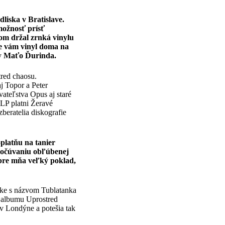
liska v Bratislave.
možnosť prísť
som držal zrnká vinylu
že vám vinyl doma na
ky
Maťo Ďurinda.
red chaosu.
j Topor a Peter
ateľstva Opus aj staré
LP platni Žeravé
beratelia diskografie
latňu na tanier
 počúvaniu obľúbenej
pre mňa veľký poklad,
like s názvom Tublatanka
o albumu Uprostred
 v Londýne a potešia tak