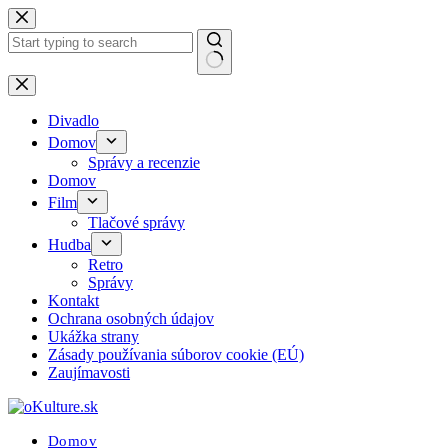
Skip
to
content
No
results
Divadlo
Domov
Správy a recenzie
Domov
Film
Tlačové správy
Hudba
Retro
Správy
Kontakt
Ochrana osobných údajov
Ukážka strany
Zásady používania súborov cookie (EÚ)
Zaujímavosti
Domov