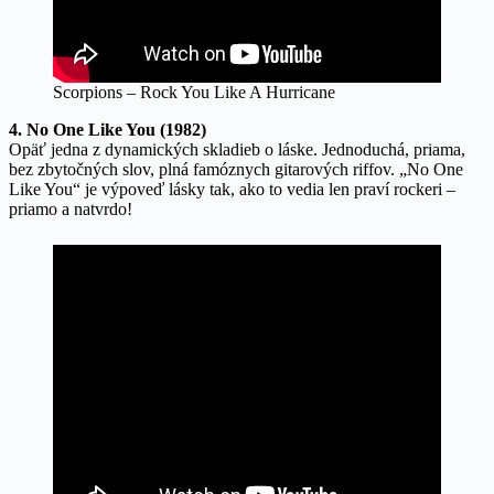
Scorpions – Rock You Like A Hurricane
4. No One Like You (1982)
Opäť jedna z dynamických skladieb o láske. Jednoduchá, priama,
bez zbytočných slov, plná famóznych gitarových riffov. „No One
Like You“ je výpoveď lásky tak, ako to vedia len praví rockeri –
priamo a natvrdo!