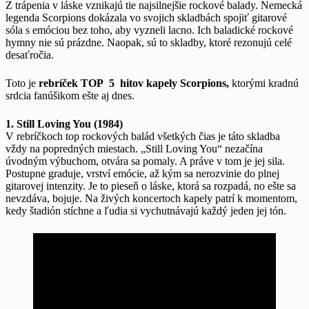
Z trápenia v láske vznikajú tie najsilnejšie rockové balady. Nemecká
legenda Scorpions dokázala vo svojich skladbách spojiť gitarové
sóla s emóciou bez toho, aby vyzneli lacno. Ich baladické rockové
hymny nie sú prázdne. Naopak, sú to skladby, ktoré rezonujú celé
desaťročia.
Toto je
rebríček TOP 5 hitov kapely
Scorpions,
ktorými kradnú
srdcia fanúšikom ešte aj dnes.
1. Still Loving You (1984)
V rebríčkoch top rockových balád všetkých čias je táto skladba
vždy na popredných miestach. „Still Loving You“ nezačína
úvodným výbuchom, otvára sa pomaly. A práve v tom je jej sila.
Postupne graduje, vrství emócie, až kým sa nerozvinie do plnej
gitarovej intenzity. Je to pieseň o láske, ktorá sa rozpadá, no ešte sa
nevzdáva, bojuje. Na živých koncertoch kapely patrí k momentom,
kedy štadión stíchne a ľudia si vychutnávajú každý jeden jej tón.