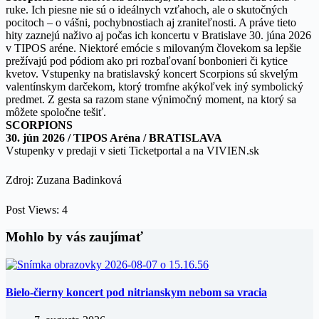
ruke. Ich piesne nie sú o ideálnych vzťahoch, ale o skutočných
pocitoch – o vášni, pochybnostiach aj zraniteľnosti. A práve tieto
hity zaznejú naživo aj počas ich koncertu v Bratislave 30. júna 2026
v TIPOS aréne. Niektoré emócie s milovaným človekom sa lepšie
prežívajú pod pódiom ako pri rozbaľovaní bonbonieri či kytice
kvetov. Vstupenky na bratislavský koncert Scorpions sú skvelým
valentínskym darčekom, ktorý tromfne akýkoľvek iný symbolický
predmet. Z gesta sa razom stane výnimočný moment, na ktorý sa
môžete spoločne tešiť.
SCORPIONS
30. jún 2026 / TIPOS Aréna / BRATISLAVA
Vstupenky v predaji v sieti Ticketportal a na VIVIEN.sk
Zdroj: Zuzana Badinková
Post Views:
4
Mohlo by vás zaujímať
Bielo-čierny koncert pod nitrianskym nebom sa vracia