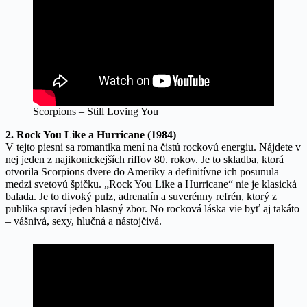
Scorpions – Still Loving You
2. Rock You Like a Hurricane (1984)
V tejto piesni sa romantika mení na čistú rockovú energiu. Nájdete v
nej jeden z najikonickejších riffov 80. rokov. Je to skladba, ktorá
otvorila Scorpions dvere do Ameriky a definitívne ich posunula
medzi svetovú špičku. „Rock You Like a Hurricane“ nie je klasická
balada. Je to divoký pulz, adrenalín a suverénny refrén, ktorý z
publika spraví jeden hlasný zbor. No rocková láska vie byť aj takáto
– vášnivá, sexy, hlučná a nástojčivá.