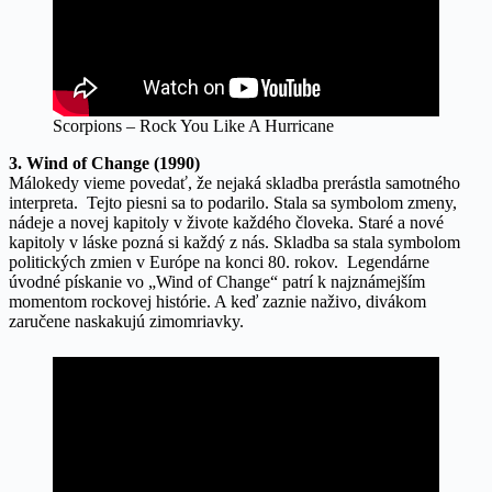
Scorpions – Rock You Like A Hurricane
3. Wind of Change (1990)
Málokedy vieme povedať, že nejaká skladba prerástla samotného
interpreta. Tejto piesni sa to podarilo. Stala sa symbolom zmeny,
nádeje a novej kapitoly v živote každého človeka. Staré a nové
kapitoly v láske pozná si každý z nás. Skladba sa stala symbolom
politických zmien v Európe na konci 80. rokov. Legendárne
úvodné pískanie vo „Wind of Change“ patrí k najznámejším
momentom rockovej histórie. A keď zaznie naživo, divákom
zaručene naskakujú zimomriavky.