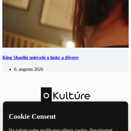
King Shaolin spievajú o láske a dôvere
6. augusta 2026
Kultúrny magazín — hudba, film, divadlo a knihy každý deň.
Domov
Divadlo