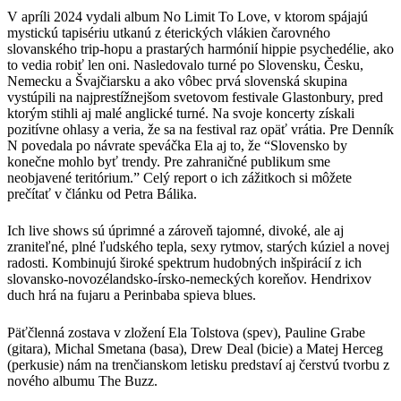
V apríli 2024 vydali album No Limit To Love, v ktorom spájajú
mystickú tapisériu utkanú z éterických vlákien čarovného
slovanského trip-hopu a prastarých harmónií hippie psychedélie, ako
to vedia robiť len oni. Nasledovalo turné po Slovensku, Česku,
Nemecku a Švajčiarsku a ako vôbec prvá slovenská skupina
vystúpili na najprestížnejšom svetovom festivale Glastonbury, pred
ktorým stihli aj malé anglické turné. Na svoje koncerty získali
pozitívne ohlasy a veria, že sa na festival raz opäť vrátia. Pre Denník
N povedala po návrate speváčka Ela aj to, že “Slovensko by
konečne mohlo byť trendy. Pre zahraničné publikum sme
neobjavené teritórium.” Celý report o ich zážitkoch si môžete
prečítať v článku od Petra Bálika.
Ich live shows sú úprimné a zároveň tajomné, divoké, ale aj
zraniteľné, plné ľudského tepla, sexy rytmov, starých kúziel a novej
radosti. Kombinujú široké spektrum hudobných inšpirácií z ich
slovansko-novozélandsko-írsko-nemeckých koreňov. Hendrixov
duch hrá na fujaru a Perinbaba spieva blues.
Päťčlenná zostava v zložení Ela Tolstova (spev), Pauline Grabe
(gitara), Michal Smetana (basa), Drew Deal (bicie) a Matej Herceg
(perkusie) nám na trenčianskom letisku predstaví aj čerstvú tvorbu z
nového albumu The Buzz.