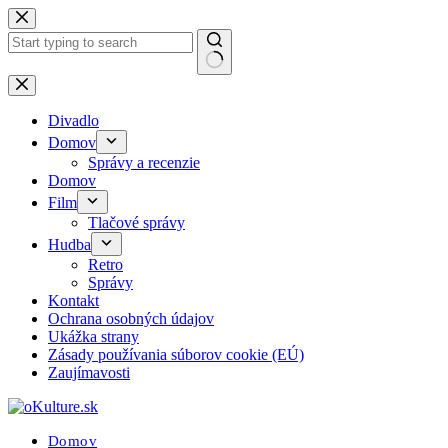
Skip
to
content
No
results
Divadlo
Domov
Správy a recenzie
Domov
Film
Tlačové správy
Hudba
Retro
Správy
Kontakt
Ochrana osobných údajov
Ukážka strany
Zásady používania súborov cookie (EÚ)
Zaujímavosti
Domov