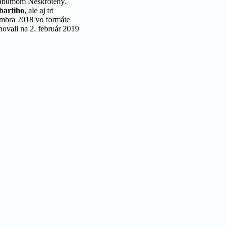
albumom Neskrotený.
bartiho
, ale aj tri
embra 2018 vo formáte
novali na 2. február 2019