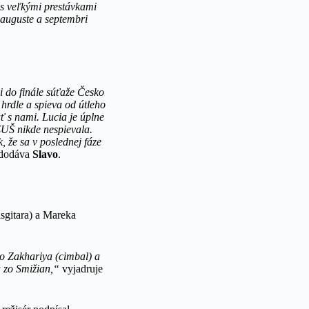
 s veľkými prestávkami
v auguste a septembri
i do finále súťaže Česko
hrdle a spieva od útleho
ať s nami. Lucia je úplne
ZUŠ nikde nespievala.
, že sa v poslednej fáze
dodáva
Slavo
.
sgitara) a Mareka
lo Zakhariya (cimbal) a
a zo Smižian,“
vyjadruje