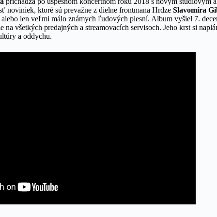
a
prichádza po úspešnom koncertnom roku 2018 s novým štúdiovým 
sť noviniek, ktoré sú prevažne z dielne frontmana Hrdze
Slavomíra Gi
 alebo len veľmi málo známych ľudových piesní. Album vyšiel 7. dec
me na všetkých predajných a streamovacích servisoch. Jeho krst si naplá
ltúry a oddychu.