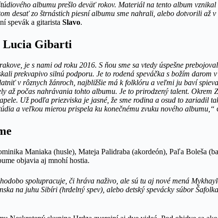
údiového albumu prešlo deväť rokov. Materiál na tento album vznikal
ritom desať zo štrnástich piesní albumu sme nahrali, alebo dotvorili až 
í spevák a gitarista
Slavo
.
 Lucia Gibarti
rakove, je s nami od roku 2016. S ňou sme sa vtedy úspešne prebojoval
skali prekvapivo silnú podporu. Je to rodená speváčka s božím darom v 
latniť v rôznych žánroch, najbližšie má k folklóru a veľmi ju baví spiev
ely až počas nahrávania tohto albumu. Je to prirodzený talent. Okrem 
pele. Už podľa priezviska je jasné, že sme rodina a osud to zariadil tak
štúdia a veľkou mierou prispela ku konečnému zvuku nového albumu,“
ume
inika Maniaka (husle), Mateja Palidraba (akordeón), Paľa Boleša (ba
lbume objavia aj mnohí hostia.
lhodobo spolupracuje, či hráva naživo, ale sú tu aj nové mená Mykhay
ska na juhu Sibíri (hrdelný spev), alebo detský spevácky súbor Šafolk