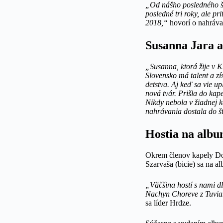
„Od nášho posledného št
posledné tri roky, ale p
2018,“
hovorí o nahrávan
Susanna Jara a
„Susanna, ktorá žije v K
Slovensko má talent a zí
detstva. Aj keď sa vie up
nová tvár. Prišla do kap
Nikdy nebola v žiadnej ka
nahrávania dostala do 
Hostia na alb
Okrem členov kapely Dom
Szarvaša (bicie) sa na a
„Väčšina hostí s nami d
Nachyn Choreve z Tuvian
sa líder Hrdze.