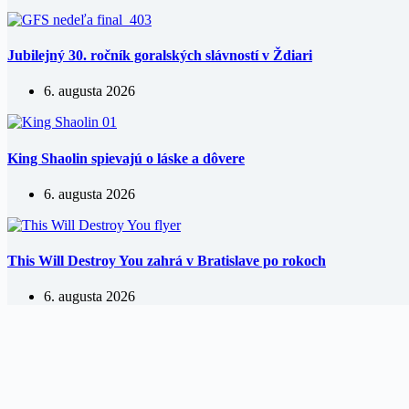
Jubilejný 30. ročník goralských slávností v Ždiari
6. augusta 2026
King Shaolin spievajú o láske a dôvere
6. augusta 2026
This Will Destroy You zahrá v Bratislave po rokoch
6. augusta 2026