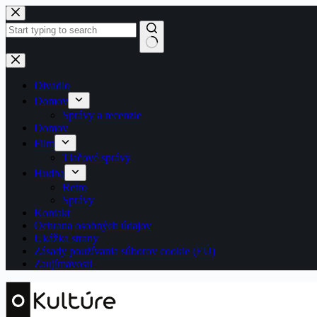
Skip
to
content
No
results
Divadlo
Domov
Správy a recenzie
Domov
Film
Tlačové správy
Hudba
Retro
Správy
Kontakt
Ochrana osobných údajov
Ukážka strany
Zásady používania súborov cookie (EÚ)
Zaujímavosti