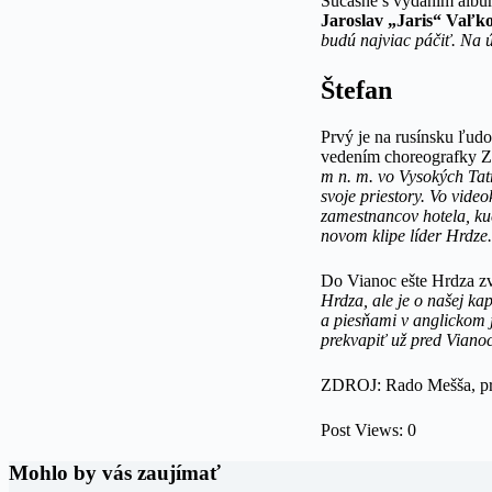
Súčasne s vydaním album
Jaroslav „Jaris“ Vaľk
budú najviac páčiť. Na ú
Štefan
Prvý je na rusínsku ľud
vedením choreografky 
m n. m. vo Vysokých Tat
svoje priestory. Vo vide
zamestnancov hotela, ku
novom klipe líder Hrdze.
Do Vianoc ešte Hrdza zv
Hrdza, ale je o našej ka
a piesňami v anglickom j
prekvapiť už pred Viano
ZDROJ: Rado Mešša, pr
Post Views:
0
Mohlo by vás zaujímať