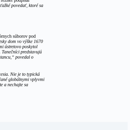
režisér podpísal
 ťažké povedať, ktoré sa
lórnych súborov pod
ezsky dom vo výške 1670
i ústretovo poskytol
. Tanečníci predstavujú
 tancu,“ povedal o
esia. Nie je to typická
áčané globálnymi vplyvmi
te a nechajte sa