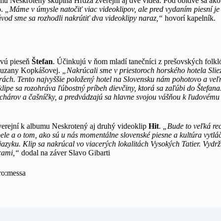
u Neskrotený skupina Hrdza zverejní aj dve videá. Pod obidve sa ako 
o
.
„Máme v úmysle natočiť viac videoklipov, ale pred vydaním piesní je
vod sme sa rozhodli nakrútiť dva videoklipy naraz,“
hovorí kapelník.
ovú pieseň
Štefan
. Účinkujú v ňom mladí tanečníci z prešovských folk
Zuzany Kopkášovej.
„Nakrúcali sme v priestoroch horského hotela Sli
rách. Tento najvyššie položený hotel na Slovensku nám pohotovo a veľm
oklipe sa rozohráva ľúbostný príbeh dievčiny, ktorá sa zaľúbi do Štefana
chárov a čašníčky, a predvádzajú sa hlavne svojou vášňou k ľudovému
erejní k albumu Neskrotený aj druhý videoklip
Hit
.
„Bude to veľká rec
pele a o tom, ako sú u nás momentálne slovenské piesne a kultúra vytl
azyku. Klip sa nakrúcal vo viacerých lokalitách Vysokých Tatier. Vydrž
cami,“
dodal na záver Slavo Gibarti
o:messa