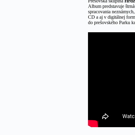
Prešovská skupina
Hrdz
Album predstavuje štrná
spracovania neznámych,
CD a aj v digitálnej for
do prešovského Parku ku