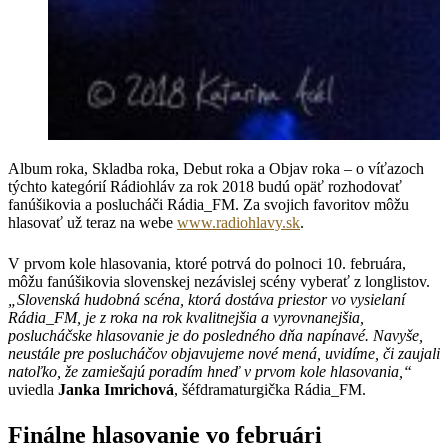
Album roka, Skladba roka, Debut roka a Objav roka – o víťazoch
týchto kategórií Rádiohláv za rok 2018 budú opäť rozhodovať
fanúšikovia a poslucháči Rádia_FM. Za svojich favoritov môžu
hlasovať už teraz na webe
www.radiohlavy.sk
.
V prvom kole hlasovania, ktoré potrvá do polnoci 10. februára,
môžu fanúšikovia slovenskej nezávislej scény vyberať z longlistov.
„Slovenská hudobná scéna, ktorá dostáva priestor vo vysielaní
Rádia_FM, je z roka na rok kvalitnejšia a vyrovnanejšia,
poslucháčske hlasovanie je do posledného dňa napínavé. Navyše,
neustále pre poslucháčov objavujeme nové mená, uvidíme, či zaujali
natoľko, že zamiešajú poradím hneď v prvom kole hlasovania,“
uviedla
Janka Imrichová
, šéfdramaturgička Rádia_FM.
Finálne hlasovanie vo februári