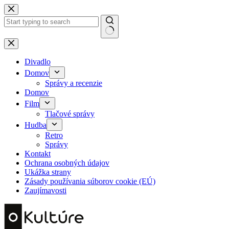
Skip
to
content
No
results
Divadlo
Domov
Správy a recenzie
Domov
Film
Tlačové správy
Hudba
Retro
Správy
Kontakt
Ochrana osobných údajov
Ukážka strany
Zásady používania súborov cookie (EÚ)
Zaujímavosti