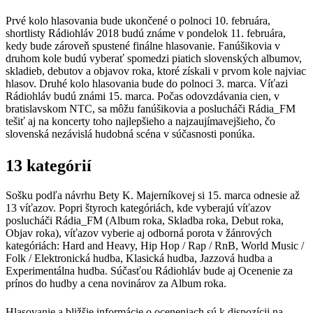
Prvé kolo hlasovania bude ukončené o polnoci 10. februára,
shortlisty Rádiohláv 2018 budú známe v pondelok 11. februára,
kedy bude zároveň spustené finálne hlasovanie. Fanúšikovia v
druhom kole budú vyberať spomedzi piatich slovenských albumov,
skladieb, debutov a objavov roka, ktoré získali v prvom kole najviac
hlasov. Druhé kolo hlasovania bude do polnoci 3. marca. Víťazi
Rádiohláv budú známi 15. marca. Počas odovzdávania cien, v
bratislavskom NTC, sa môžu fanúšikovia a poslucháči Rádia_FM
tešiť aj na koncerty toho najlepšieho a najzaujímavejšieho, čo
slovenská nezávislá hudobná scéna v súčasnosti ponúka.
13 kategórií
Sošku podľa návrhu Bety K. Majerníkovej si 15. marca odnesie až
13 víťazov. Popri štyroch kategóriách, kde vyberajú víťazov
poslucháči Rádia_FM (Album roka, Skladba roka, Debut roka,
Objav roka), víťazov vyberie aj odborná porota v žánrových
kategóriách: Hard and Heavy, Hip Hop / Rap / RnB, World Music /
Folk / Elektronická hudba, Klasická hudba, Jazzová hudba a
Experimentálna hudba. Súčasťou Rádiohláv bude aj Ocenenie za
prínos do hudby a cena novinárov za Album roka.
Hlasovanie a bližšie informácie o oceneniach sú k dispozícii na