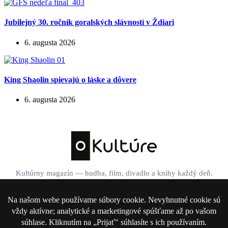
Jubilejný 30. ročník goralských slávností v Ždiari
6. augusta 2026
King Shaolin spievajú o láske a dôvere
6. augusta 2026
Kultúrny magazín — hudba, film, divadlo a knihy každý deň.
Domov
Divadlo
Film
Hudba