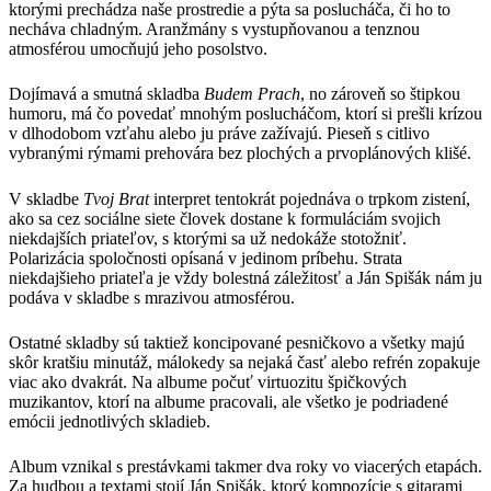
ktorými prechádza naše prostredie a pýta sa poslucháča, či ho to
necháva chladným. Aranžmány s vystupňovanou a tenznou
atmosférou umocňujú jeho posolstvo.
Dojímavá a smutná skladba
Budem Prach
, no zároveň so štipkou
humoru, má čo povedať mnohým poslucháčom, ktorí si prešli krízou
v dlhodobom vzťahu alebo ju práve zažívajú. Pieseň s citlivo
vybranými rýmami prehovára bez plochých a prvoplánových klišé.
V skladbe
Tvoj Brat
interpret tentokrát pojednáva o trpkom zistení,
ako sa cez sociálne siete človek dostane k formuláciám svojich
niekdajších priateľov, s ktorými sa už nedokáže stotožniť.
Polarizácia spoločnosti opísaná v jedinom príbehu. Strata
niekdajšieho priateľa je vždy bolestná záležitosť a Ján Spišák nám ju
podáva v skladbe s mrazivou atmosférou.
Ostatné skladby sú taktiež koncipované pesničkovo a všetky majú
skôr kratšiu minutáž, málokedy sa nejaká časť alebo refrén zopakuje
viac ako dvakrát. Na albume počuť virtuozitu špičkových
muzikantov, ktorí na albume pracovali, ale všetko je podriadené
emócii jednotlivých skladieb.
Album vznikal s prestávkami takmer dva roky vo viacerých etapách.
Za hudbou a textami stojí Ján Spišák, ktorý kompozície s gitarami