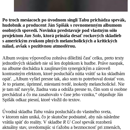
Po troch mesiacoch po úvodnom singli Tabu prichádza spevák,
hudobník a producent Ján Spišák s rovnomenným albumom
osobných spovedí. Novinku predstavuje pod vlastným sólo
projektom
Jan Solo
, ktorá prináša desať rockových skladieb
s americkým zvukom plných melancholických a kritických
nálad, avšak s pozitívnou atmosférou.
Album svojou výpoveďou zohráva dôležitú časť celku, preto texty
jednotlivých skladieb nie sú len doplnkom k hudbe. Práve naopak,
na albume dochádza k zaujímavým synergickým a zároveň
kontrastným efektom, ktoré poslucháča nútia vrátiť sa ku skladbám
opäť. „Album vyšiel presne tak, ako som to potreboval dostať von.
Je to priame, úprimné, miestami tvrdé, inokedy melancholické. Nie
je tam nič navyše, žiadna vata a odráža presne to, čím som si osobne
prechádzal a čo ma zasahovalo v čase jeho vzniku,“ objasňuje Ján
Spišák odkaz piesní, ktoré vložil do textov.
Úvodná skladba
Tabu
vnára poslucháča do vlastného sveta,
v ktorom nám uniká, čo je skutočne podstatné, aby nás následne
vrátila späť do reality. V skladbe
R U Cool
spevák rozoberá
aktuálny stav, uvedomujúc si ťažobu a bezmocnosť pri zmenách,