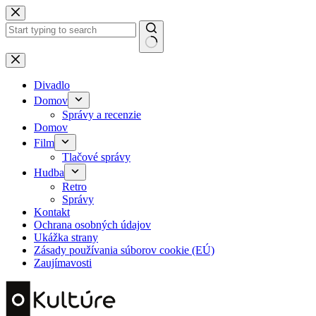
Skip
to
content
No
results
Divadlo
Domov
Správy a recenzie
Domov
Film
Tlačové správy
Hudba
Retro
Správy
Kontakt
Ochrana osobných údajov
Ukážka strany
Zásady používania súborov cookie (EÚ)
Zaujímavosti