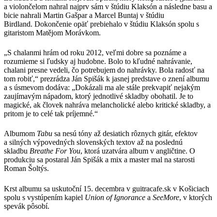
a violončelom nahral najprv sám v štúdiu Klaksón a následne basu a
bicie nahrali Martin Gašpar a Marcel Buntaj v štúdiu
Birdland. Dokončenie opäť prebiehalo v štúdiu Klaksón spolu s
gitaristom Matějom Morávkom.
„S chalanmi hrám od roku 2012, veľmi dobre sa poznáme a
rozumieme si ľudsky aj hudobne. Bolo to kľudné nahrávanie,
chalani presne vedeli, čo potrebujem do nahrávky. Bola radosť na
tom robiť,“ prezrádza Ján Spišák k jasnej predstave o znení albumu
a s úsmevom dodáva: „Dokázali ma ale stále prekvapiť nejakým
zaujímavým nápadom, ktorý jednotlivé skladby obohatil. Je to
magické, ak človek nahráva melancholické alebo kritické skladby, a
pritom je to celé tak príjemné.“
Albumom
Tabu
sa nesú tóny až desiatich rôznych gitár, efektov
a silných výpovedných slovenských textov až na poslednú
skladbu
Breathe For You
, ktorá uzatvára album v angličtine. O
produkciu sa postaral Ján Spišák a mix a master mal na starosti
Roman Šoltýs.
Krst albumu sa uskutoční 15. decembra v guitracafe.sk v Košiciach
spolu s vystúpením kapiel
Union of Ignorance
a
SeeMore
, v ktorých
spevák pôsobí.