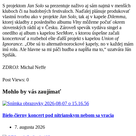
S projektom
Jan Solo
sa prezentuje naživo aj sám najmä v menších
kluboch či na hudobných festivaloch. Naďalej plánuje produkovať
vlastnú tvorbu ako v projekte
Jan Solo,
tak aj v kapele
Dilemma
,
ktorej skladby z posledného albumu
Vlny
môžeme počuť okrem
slovenských rádií aj v Česku. Zároveň spevák vydáva singel a
onedlho aj album s kapelou
SeeMore
, s ktorou úspešne začali
koncertovať a rozbehol ešte ďalší projekt s kapelou
Union of
Ignorance
. „Obe sú to alternatívnorockové kapely, no v každej mám
inú rolu. Ale hlavne sa mi páči hudba a napĺňa ma to,“ uzatvára Ján
Spišák.
ZDROJ: Michal Neffe
Post Views:
0
Mohlo by vás zaujímať
Bielo-čierny koncert pod nitrianskym nebom sa vracia
7. augusta 2026