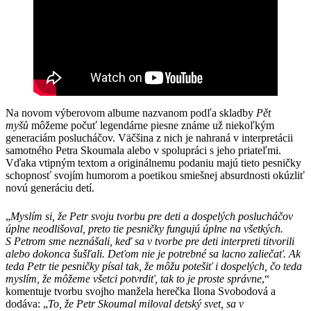
Na novom výberovom albume nazvanom podľa skladby
Pět
myšů
môžeme počuť legendárne piesne známe už niekoľkým
generaciám poslucháčov. Väčšina z nich je nahraná v interpretácii
samotného Petra Skoumala alebo v spolupráci s jeho priateľmi.
Vďaka vtipným textom a originálnemu podaniu majú tieto pesničky
schopnosť svojím humorom a poetikou smiešnej absurdnosti okúzliť
novú generáciu detí.
„
Myslím si, že Petr svoju tvorbu pre deti a dospelých poslucháčov
úplne neodlišoval, preto tie pesničky fungujú úplne na všetkých.
S Petrom sme neznášali, keď sa v tvorbe pre deti interpreti titvorili
alebo dokonca šušľali. Deťom nie je potrebné sa lacno zaliečať. Ak
teda Petr tie pesničky písal tak, že môžu potešiť i dospelých, čo teda
myslím, že môžeme všetci potvrdiť, tak to je proste správne
,“
komentuje tvorbu svojho manžela herečka Ilona Svobodová a
dodáva: „
To, že Petr Skoumal miloval detský svet, sa v