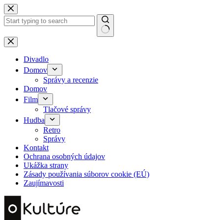
Skip
to
content
No
results
Divadlo
Domov
Správy a recenzie
Domov
Film
Tlačové správy
Hudba
Retro
Správy
Kontakt
Ochrana osobných údajov
Ukážka strany
Zásady používania súborov cookie (EÚ)
Zaujímavosti