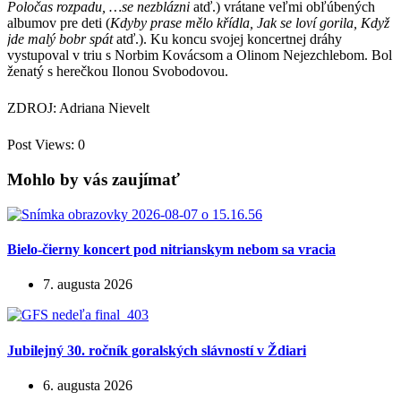
Poločas rozpadu, …se nezblázni
atď.) vrátane veľmi obľúbených
albumov pre deti (
Kdyby prase mělo křídla, Jak se loví gorila, Když
jde malý bobr spát
atď.). Ku koncu svojej koncertnej dráhy
vystupoval v triu s Norbim Kovácsom a Olinom Nejezchlebom. Bol
ženatý s herečkou Ilonou Svobodovou.
ZDROJ: Adriana Nievelt
Post Views:
0
Mohlo by vás zaujímať
Bielo-čierny koncert pod nitrianskym nebom sa vracia
7. augusta 2026
Jubilejný 30. ročník goralských slávností v Ždiari
6. augusta 2026