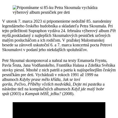
V utorok 7. marca 2023 si pripomenieme nedožité 85. narodeniny
legendárneho českého hudobníka a skladateľa Petra Skoumala. Pri
tejto príležitosti Supraphon vydáva 24. februára výberový album
Pět
myšů
,poskladaný z najlepších Skoumalových pesničiek určených
malým poslucháčom a ich rodičom. V pražskej Malostranskej
besede sa zároveň uskutoční 6. a 7. marca koncertná pocta Petrovi
Skoumalovi v podaní jeho niekdajších spoluhráčov.
Petr Skoumal skomponoval a nahral na texty Emanuela Fryntu,
Pavla Šruta, Jana Vodňanského, Františka Halasa a Zdeňka Svěráka
stovky piesní. Mnohé z nich patrili a patria k najúspešnejším českým
pesničkám pre deti. Vychádzali v rokoch 1991 až 1999 na
albumoch
Kdyby prase mělo křídla
,
Jak se loví
gorila
,
Pečivo
,
Příběhy včelích medvídků, Dejte mi pastelku
a
následne tiež na kompilačných albumoch
Když jde malý bobr
spát
(2003) a
Kampak běžíš, ježku?
(2008).