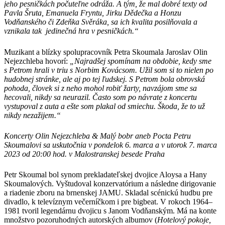
jeho pesničkách počuteľne odráža. A tým, že mal dobré texty od
Pavla Šruta, Emanuela Fryntu, Jirku Dědečka a Honzu
Vodňanského či Zdeňka Svěráka, sa ich kvalita posilňovala a
vznikala tak jedinečná hra v pesničkách.“
Muzikant a blízky spolupracovník Petra Skoumala Jaroslav Olin
Nejezchleba hovorí:
„Najradšej spomínam na obdobie, kedy sme
s Petrom hrali v triu s Norbim Kovácsom. Užil som si to nielen po
hudobnej stránke, ale aj po tej ľudskej. S Petrom bola obrovská
pohoda, človek si z neho mohol robiť žarty, navzájom sme sa
hecovali, nikdy sa neurazil. Často som po návrate z koncertu
vystupoval z auta a ešte som plakal od smiechu. Škoda, že to už
nikdy nezažijem.“
Koncerty Olin Nejezchleba & Malý bobr aneb Pocta Petru
Skoumalovi sa uskutočnia v pondelok 6. marca a v utorok 7. marca
2023 od 20:00 hod. v Malostranskej besede Praha
Petr Skoumal bol synom prekladateľskej dvojice Aloysa a Hany
Skoumalových. Vyštudoval konzervatórium a následne dirigovanie
a riadenie zboru na brnenskej JAMU. Skladal scénickú hudbu pre
divadlo, k televíznym večerníčkom i pre bigbeat. V rokoch 1964–
1981 tvoril legendárnu dvojicu s Janom Vodňanským. Má na konte
množstvo pozoruhodných autorských albumov (
Hotelový pokoje,