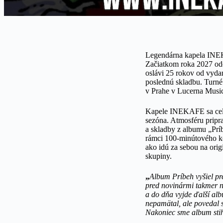
Legendárna kapela INEK
Začiatkom roka 2027 od
oslávi 25 rokov od vyda
poslednú skladbu. Turné 
v Prahe v Lucerna Music 
Kapele INEKAFE sa celý 
sezóna. Atmosféru pripra
a skladby z albumu „Pr
rámci 100-minútového ko
ako idú za sebou na orig
skupiny.
„
Album Príbeh vyšiel pr
pred novinármi takmer n
a do dňa vyjde ďalší alb
nepamätal, ale povedal 
Nakoniec sme album stih