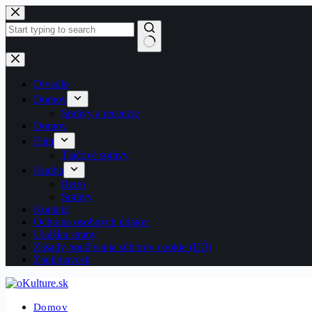
Skip
to
content
No
results
Divadlo
Domov
Správy a recenzie
Domov
Film
Tlačové správy
Hudba
Retro
Správy
Kontakt
Ochrana osobných údajov
Ukážka strany
Zásady používania súborov cookie (EÚ)
Zaujímavosti
Domov