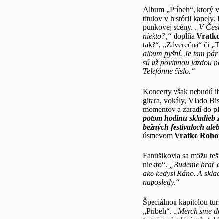
Album „Príbeh“, ktorý vy
titulov v histórii kapel
punkovej scény.
„V Česk
niekto?,“
dopĺňa
Vratko
tak?“, „Záverečná“ či „T
album pyšní. Je tam pár
sú už povinnou jazdou na
Telefónne číslo.“
Koncerty však nebudú ib
gitara, vokály, Vlado Bi
momentov a zaradí do pla
potom hodinu skladieb 
bežných festivaloch ale
úsmevom
Vratko Roho
Fanúšikovia sa môžu teš
niekto“.
„Budeme hrať aj 
ako kedysi Ráno. A skla
naposledy.“
Špeciálnou kapitolou tur
„Príbeh“.
„Merch sme dal