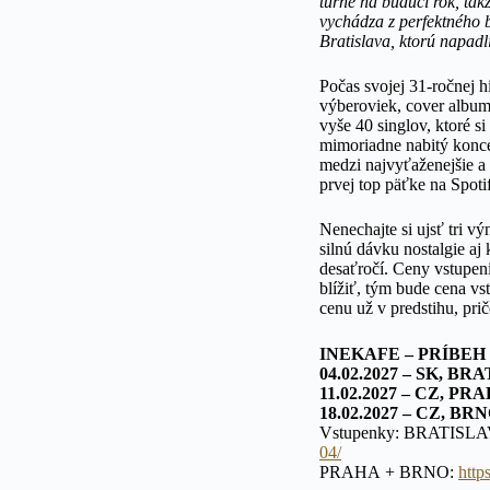
turné na budúci rok, ta
vychádza z perfektného b
Bratislava, ktorú napad
Počas svojej 31-ročnej 
výberoviek, cover albumu
vyše 40 singlov, ktoré s
mimoriadne nabitý konce
medzi najvyťaženejšie a
prvej top päťke na Spoti
Nenechajte si ujsť tri 
silnú dávku nostalgie aj
desaťročí. Ceny vstupe
blížiť, tým bude cena vs
cenu už v predstihu, pr
INEKAFE – PRÍBEH 2
04.02.2027 – SK, BR
11.02.2027 – CZ, PR
18.02.2027 – CZ, BR
Vstupenky: BRATISL
04/
PRAHA + BRNO:
htt