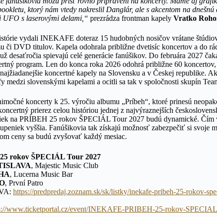
kže fanúšikovia môžu prísť rovno pripravení na koncerty. Máme aj graf
ookletu, ktorý nám vtedy nakreslil Danglár, ale s akcentom na dnešnú 
li UFO s laserovými delami,“
prezrádza frontman kapely
Vratko Roho
histórie vydali INEKAFE doteraz 15 hudobných nosičov vrátane štúdi
 či DVD titulov. Kapela odohrala približne dvetisíc koncertov a do rá
i už desaťročia spievajú celé generácie fanúšikov. Do februára 2027 čak
rtný program. Len do konca roka 2026 odohrá približne 60 koncertov,
 najžiadanejšie koncertné kapely na Slovensku a v Českej republike.
fy medzi slovenskými kapelami a ocitli sa tak v spoločnosti skupín Tea
výnimočné koncerty k 25. výročiu albumu „Príbeh“, ktoré prinesú neopa
 koncertný prierez celou históriou jednej z najvýraznejších českosloven
niek na PRÍBEH 25 rokov ŠPECIÁL Tour 2027 budú dynamické. Čím v
tupeniek vyššia. Fanúšikovia tak získajú možnosť zabezpečiť si svoje 
ičom ceny sa budú zvyšovať každý mesiac.
5 rokov ŠPECIÁL Tour 2027
ATISLAVA
, Majestic Music Club
AHA
, Lucerna Music Bar
NO
, První Patro
AVA:
https://predpredaj.zoznam.sk/sk/listky/inekafe-pribeh-25-rokov-sp
ps://www.ticketportal.cz/event/INEKAFE-PRIBEH-25-rokov-SPECIAL