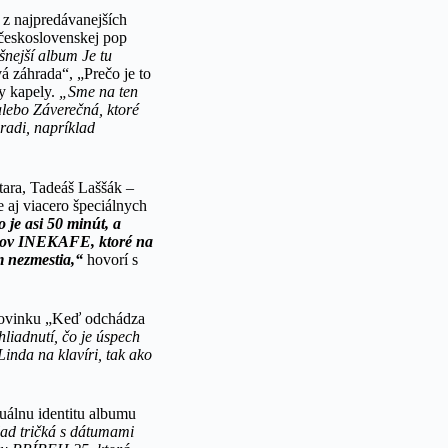
 z najpredávanejších
 československej pop
nejší album Je tu
 záhrada“, „Prečo je to
ty kapely.
„Sme na ten
alebo Záverečná, ktoré
radi, napríklad
tara, Tadeáš Laššák –
e aj viacero špeciálnych
je asi 50 minút, a
hitov INEKAFE, ktoré na
m nezmestia,“
hovorí s
 novinku „Keď odchádza
liadnutí, čo je úspech
inda na klavíri, tak ako
uálnu identitu albumu
lad tričká s dátumami