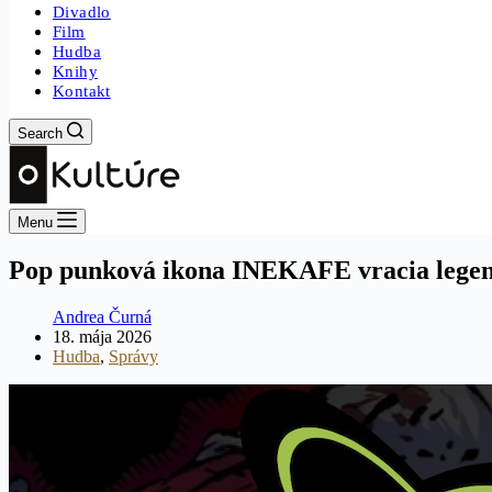
Divadlo
Film
Hudba
Knihy
Kontakt
Search
Menu
Pop punková ikona INEKAFE vracia legend
Andrea Čurná
18. mája 2026
Hudba
,
Správy