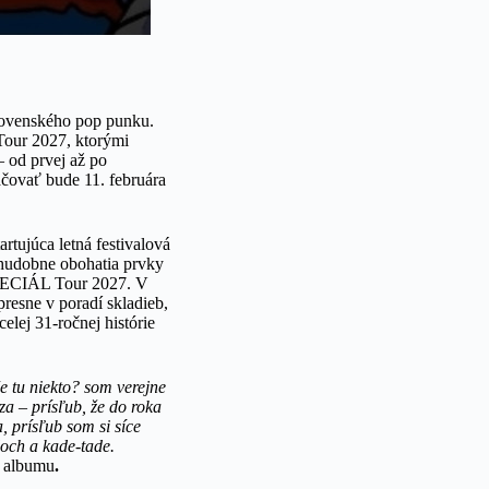
lovenského pop punku.
our 2027, ktorými
 od prvej až po
ačovať bude 11. februára
tujúca letná festivalová
j hudobne obohatia prvky
ŠPECIÁL Tour 2027. V
esne v poradí skladieb,
elej 31-ročnej histórie
e tu niekto? som verejne
a – prísľub, že do roka
, prísľub som si síce
loch a kade-tade.
k albumu
.