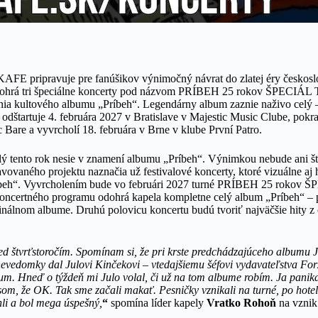
AFE pripravuje pre fanúšikov výnimočný návrat do zlatej éry českos
ohrá tri špeciálne koncerty pod názvom PRÍBEH 25 rokov ŠPECIÁL T
nia kultového albumu „Príbeh“. Legendárny album zaznie naživo celý –
odštartuje 4. februára 2027 v Bratislave v Majestic Music Clube, pokr
Bare a vyvrcholí 18. februára v Brne v klube První Patro.
tento rok nesie v znamení albumu „Príbeh“. Výnimkou nebude ani štar
vovaného projektu naznačia už festivalové koncerty, ktoré vizuálne a
íbeh“. Vyvrcholením bude vo februári 2027 turné PRÍBEH 25 rokov 
ncertného programu odohrá kapela kompletne celý album „Príbeh“ – pr
inálnom albume. Druhú polovicu koncertu budú tvoriť najväčšie hity z c
ed štvrťstoročím. Spomínam si, že pri krste predchádzajúceho albumu J
evedomky dal Julovi Kinčekovi – vtedajšiemu šéfovi vydavateľstva Forz
um. Hneď o týždeň mi Julo volal, či už na tom albume robím. Ja panika
som, že OK. Tak sme začali makať. Pesničky vznikali na turné, po hote
li a bol mega úspešný,
“
spomína líder kapely
Vratko Rohoň
na vzni