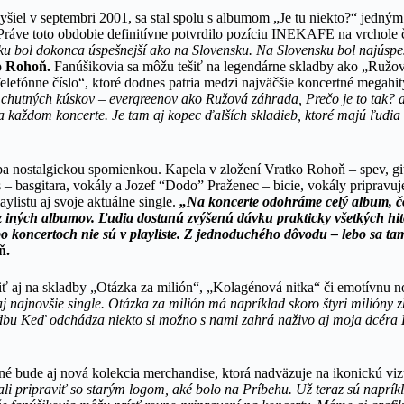
šiel v septembri 2001, sa stal spolu s albumom „Je tu niekto?“ jedným
y. Práve toto obdobie definitívne potvrdilo pozíciu INEKAFE na vrchole
u bol dokonca úspešnejší ako na Slovensku. Na Slovensku bol najúspeš
 Rohoň.
Fanúšikovia sa môžu tešiť na legendárne skladby ako „Ružová
elefónne číslo“, ktoré dodnes patria medzi najväčšie koncertné megahi
 chutných kúskov – evergreenov ako Ružová záhrada, Prečo je to tak? 
 každom koncerte. Je tam aj kopec ďalších skladieb, ktoré majú ľudia 
a nostalgickou spomienkou. Kapela v zložení Vratko Rohoň – spev, gi
s – basgitara, vokály a Jozef “Dodo” Praženec – bicie, vokály pripravuj
ylistu aj svoje aktuálne single.
„Na koncerte odohráme celý album, čo 
z iných albumov. Ľudia dostanú zvýšenú dávku prakticky všetkých 
bo koncertoch nie sú v playliste. Z jednoduchého dôvodu – lebo sa ta
ň.
iť aj na skladby „Otázka za milión“, „Kolagénová nitka“ či emotívnu
najnovšie single. Otázka za milión má napríklad skoro štyri milióny zh
dbu Keď odchádza niekto si možno s nami zahrá naživo aj moja dcéra L
né bude aj nová kolekcia merchandise, ktorá nadväzuje na ikonickú viz
i pripraviť so starým logom, aké bolo na Príbehu. Už teraz sú naprík