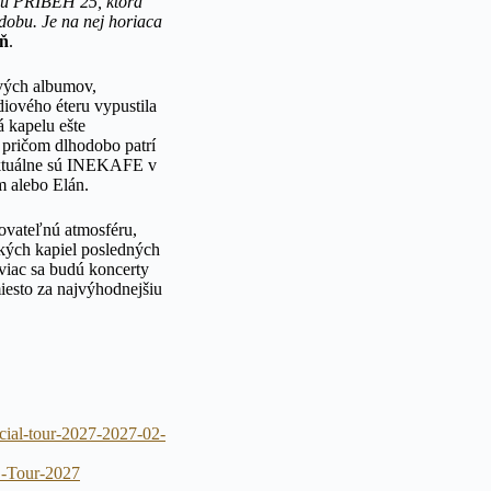
iku PRÍBEH 25, ktorá
dobu. Je na nej horiaca
ň
.
ových albumov,
diového éteru vypustila
á kapelu ešte
 pričom dlhodobo patrí
 Aktuálne sú INEKAFE v
m alebo Elán.
kovateľnú atmosféru,
ských kapiel posledných
iac sa budú koncerty
miesto za najvýhodnejšiu
ecial-tour-2027-2027-02-
-Tour-2027