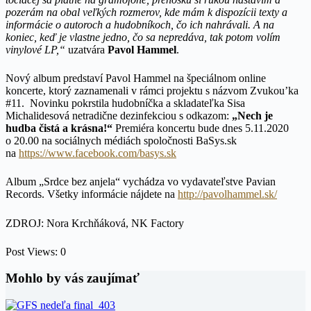
pozerám na obal veľkých rozmerov, kde mám k dispozícii texty a
informácie o autoroch a hudobníkoch, čo ich nahrávali. A na
koniec, keď je vlastne jedno, čo sa nepredáva, tak potom volím
vinylové LP,“
uzatvára
Pavol Hammel
.
Nový album predstaví Pavol Hammel na špeciálnom online
koncerte, ktorý zaznamenali v rámci projektu s názvom Zvukou’ka
#11. Novinku pokrstila hudobníčka a skladateľka Sisa
Michalidesová netradične dezinfekciou s odkazom:
„Nech je
hudba čistá a krásna!“
Premiéra koncertu bude dnes 5.11.2020
o 20.00 na sociálnych médiách spoločnosti BaSys.sk
na
https://www.facebook.com/basys.sk
Album „Srdce bez anjela“ vychádza vo vydavateľstve Pavian
Records. Všetky informácie nájdete na
http://pavolhammel.sk/
ZDROJ: Nora Krchňáková, NK Factory
Post Views:
0
Mohlo by vás zaujímať