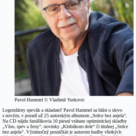
Pavol Hammel © Vladimír Yurkovic
Legendárny spevák a skladateľ Pavol Hammel sa hlási o slovo
s novým, v poradí už 25 autorským albumom „Srdce bez anjela“.
Na CD nájdu fanúšikovia 10 piesní vrátane optimistickej skladby
„Víno, spev a ženy“, novinky „Klobúkom dole“ či titulnej „Srdce
bez anjela“. Výnimočný pesničkár je autorom hudby všetkých