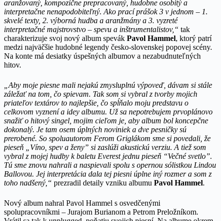
aranžovaný, kompozične prepracovaný, hudobne osobitý a
interpretačne nenapodobiteľný. Ako prací prášok 3 v jednom – 1.
skvelé texty, 2. výborná hudba a aranžmány a 3. vyzreté
interpretačné majstrovstvo – spevu a inštrumentalistov,“
tak
charakterizuje svoj nový album spevák
Pavol Hammel
, ktorý patrí
medzi najväčšie hudobné legendy česko-slovenskej popovej scény.
Na konte má desiatky úspešných albumov a nezabudnuteľných
hitov.
„Aby moje piesne mali nejakú zmysluplnú výpoveď, dávam si stále
záležať na tom, čo spievam. Tak som si vybral z tvorby mojich
priateľov textárov to najlepšie, čo spĺňalo moju predstavu o
celkovom vyznení a idey albumu. Už sa nepotrebujem prvoplánovo
snažiť o hitový singel, mojim cieľom je, aby album bol koncepčne
dokonalý. Je tam osem úplných noviniek a dve pesničky sú
prerobené. So spoluautorom Ferom Griglákom sme si povedali, že
pieseň „Víno, spev a ženy” si zaslúži akustickú verziu. A tiež som
vybral z mojej hudby k baletu Everest jednu pieseň “Večné svetlo”.
Tú sme znovu nahrali a naspievali spolu s opernou sólistkou Lindou
Ballovou. Jej interpretácia dala tej piesni úplne iný rozmer a som z
toho nadšený,“
prezradil detaily vzniku albumu
Pavol Hammel
.
Nový album nahral Pavol Hammel s osvedčenými
spolupracovníkmi – Jurajom Burianom a Petrom Preložníkom.
Vrátil sa tak k unplugged poňatiu svojich piesní. Na albume okrem