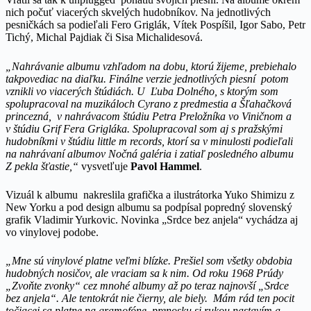
nich počuť viacerých skvelých hudobníkov. Na jednotlivých
pesničkách sa podieľali Fero Griglák, Vítek Pospíšil, Igor Sabo, Petr
Tichý, Michal Pajdiak či Sisa Michalidesová.
„Nahrávanie albumu vzhľadom na dobu, ktorú žijeme, prebiehalo
takpovediac na diaľku. Finálne verzie jednotlivých piesní potom
vznikli vo viacerých štúdiách. U Ľuba Dolného, s ktorým som
spolupracoval na muzikáloch Cyrano z predmestia a Šľahačková
princezná, v nahrávacom štúdiu Petra Preložníka vo Viničnom a
v štúdiu Grif Fera Grigláka. Spolupracoval som aj s pražskými
hudobníkmi v štúdiu little m records, ktorí sa v minulosti podieľali
na nahrávaní albumov Nočná galéria i zatiaľ posledného albumu
Z pekla šťastie,“
vysvetľuje
Pavol Hammel
.
Vizuál k albumu nakreslila grafička a ilustrátorka Yuko Shimizu z
New Yorku a pod design albumu sa podpísal popredný slovenský
grafik Vladimir Yurkovic. Novinka „Srdce bez anjela“ vychádza aj
vo vinylovej podobe.
„Mne sú vinylové platne veľmi blízke. Prešiel som všetky obdobia
hudobných nosičov, ale vraciam sa k nim. Od roku 1968 Prúdy
„Zvoňte zvonky“ cez mnohé albumy až po teraz najnovší „Srdce
bez anjela“. Ale tentokrát nie čierny, ale biely. Mám rád ten pocit
točiacej sa platne na gramofóne, prenosku si rukou nastavím a