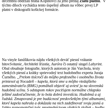
decembra obdržali bratia Kopinovci za jeho predaj
Zlatú platňu
. V
týchto dňoch vychádza tento úspešný album na vôbec prvej LP
platni v diskografii košickej formácie.
Na vinyle fanúšikovia nájdu všetkých deväť piesní vrátanie
hitov
Svitanie, Architekti šťastia, Auróra
či ostatný singel
Labyrint
.
Obal obsahuje fotografie, ktorých autorom je Ján Varchola, texty
všetkých piesní a krátky sprievodný text hudobného experta Juraja
Čurného.
„Prelom tisícročí do môjho profesného i osobného života
priniesol aj Nocadeň – kapela, ktorú sme u môjho vtedajšieho
zamestnávateľa (BMG) pomáhali objaviť aj uviesť ju na slovenskú
hudobnú scénu. S odstupom rokov pociťujem normálne chlapsko
ješitné zadosťučinenie, že to bola dobrá investícia. Hudobná a aj
ľudská. Zmapovaná je pre budúcnosť predovšetkým tými albumami,
ktoré kapela nahrala a dokázala na nich zadefinovať svoju jasnú a
ľahko rozpoznateľnú tvár, prostredníctvom všetkých zložiek – hudby,