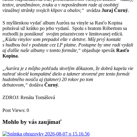
textov, aranžmánov, zvuku a v neposlednom rade aj osobitej
vizuálnej stránky svojich klipov a obalov,“
uvádza
Juraj Čurný
.
S myšlienkou vydať album Auróra na vinyle sa Rasťo Kopina
pohrával už krátko po jeho vydaní. Spolu s bratom Róbertom sa
rozhodli ju ponúknuť svojim priaznivcom v limitovanej edícii
.
„Kúzlu vinylov som prepadol ešte v detstve. Môj prvý kontakt
s hudbou bol v podstate cez LP platne. Postupne by sme radi vydali
aj ďalšie naše albumy v tomto formáte,“
objasňuje spevák
Rasťo
Kopina
.
„Auróra je z môjho pohľadu skvelým dôkazom, že dobrá kapela vie
nahrať skvelé kompaktné dielo a takmer stvorené pre tento formát
hudobného nosiča aj (takmer) 20 rokov po tom
debutovom,“
dodáva
Čurný
.
ZDROJ: Renáta Tomášová
Post Views:
0
Mohlo by vás zaujímať