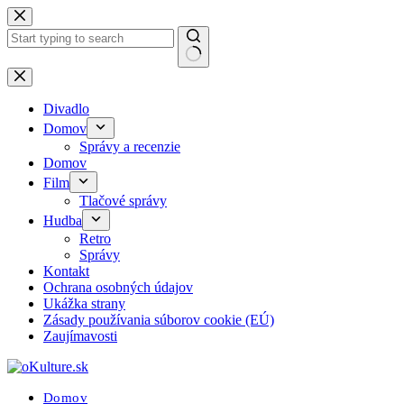
Skip
to
content
No
results
Divadlo
Domov
Správy a recenzie
Domov
Film
Tlačové správy
Hudba
Retro
Správy
Kontakt
Ochrana osobných údajov
Ukážka strany
Zásady používania súborov cookie (EÚ)
Zaujímavosti
Domov