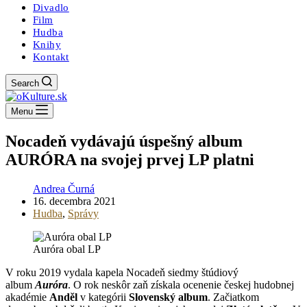
Divadlo
Film
Hudba
Knihy
Kontakt
Search
Menu
Nocadeň vydávajú úspešný album
AURÓRA na svojej prvej LP platni
Andrea Čurná
16. decembra 2021
Hudba
,
Správy
Auróra obal LP
V roku 2019 vydala kapela Nocadeň siedmy štúdiový
album
Auróra
. O rok neskôr zaň získala ocenenie českej hudobnej
akadémie
Anděl
v kategórii
Slovenský album
. Začiatkom