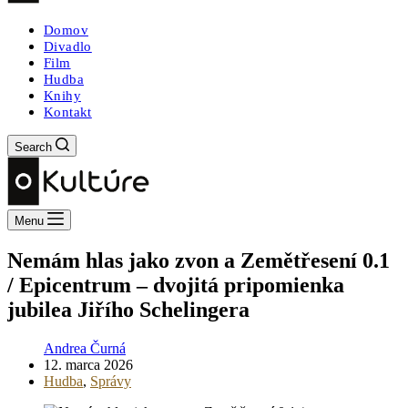
Domov
Divadlo
Film
Hudba
Knihy
Kontakt
Search
Menu
Nemám hlas jako zvon a Zemětřesení 0.1
/ Epicentrum – dvojitá pripomienka
jubilea Jiřího Schelingera
Andrea Čurná
12. marca 2026
Hudba
,
Správy