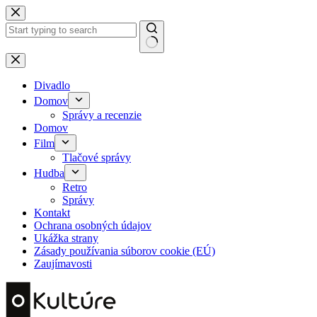
Skip
to
content
No
results
Divadlo
Domov
Správy a recenzie
Domov
Film
Tlačové správy
Hudba
Retro
Správy
Kontakt
Ochrana osobných údajov
Ukážka strany
Zásady používania súborov cookie (EÚ)
Zaujímavosti