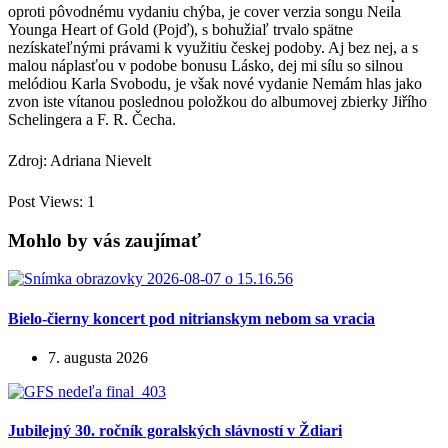
oproti pôvodnému vydaniu chýba, je cover verzia songu Neila
Younga Heart of Gold (Pojď), s bohužiaľ trvalo spätne
nezískateľnými právami k využitiu českej podoby. Aj bez nej, a s
malou náplasťou v podobe bonusu Lásko, dej mi sílu so silnou
melódiou Karla Svobodu, je však nové vydanie Nemám hlas jako
zvon iste vítanou poslednou položkou do albumovej zbierky Jiřího
Schelingera a F. R. Čecha.
Zdroj: Adriana Nievelt
Post Views:
1
Mohlo by vás zaujímať
Bielo-čierny koncert pod nitrianskym nebom sa vracia
7. augusta 2026
Jubilejný 30. ročník goralských slávností v Ždiari