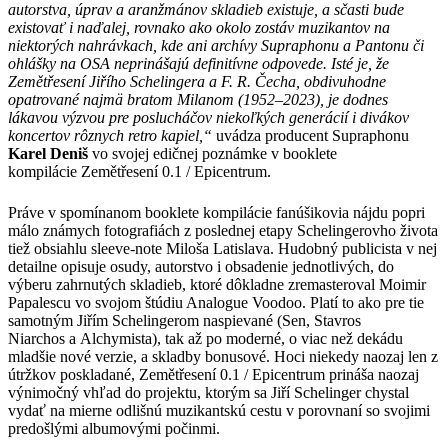
autorstva, úprav a aranžmánov skladieb existuje, a sčasti bude
existovať i naďalej, rovnako ako okolo zostáv muzikantov na
niektorých nahrávkach, kde ani archívy Supraphonu a Pantonu či
ohlášky na OSA neprinášajú definitívne odpovede. Isté je, že
Zemětřesení Jiřího Schelingera a F. R. Čecha, obdivuhodne
opatrované najmä bratom Milanom (1952–2023), je dodnes
lákavou výzvou pre poslucháčov niekoľkých generácií i divákov
koncertov rôznych retro kapiel,“
uvádza producent Supraphonu
Karel Deniš
vo svojej edičnej poznámke v booklete
kompilácie Zemětřesení 0.1 / Epicentrum.
Práve v spomínanom booklete kompilácie fanúšikovia nájdu popri
málo známych fotografiách z poslednej etapy Schelingerovho života
tiež obsiahlu sleeve-note Miloša Latislava. Hudobný publicista v nej
detailne opisuje osudy, autorstvo i obsadenie jednotlivých, do
výberu zahrnutých skladieb, ktoré dôkladne zremasteroval Moimir
Papalescu vo svojom štúdiu Analogue Voodoo. Platí to ako pre tie
samotným Jiřím Schelingerom naspievané (Sen, Stavros
Niarchos a Alchymista), tak až po moderné, o viac než dekádu
mladšie nové verzie, a skladby bonusové. Hoci niekedy naozaj len z
útržkov poskladané, Zemětřesení 0.1 / Epicentrum prináša naozaj
výnimočný vhľad do projektu, ktorým sa Jiří Schelinger chystal
vydať na mierne odlišnú muzikantskú cestu v porovnaní so svojimi
predošlými albumovými počinmi.