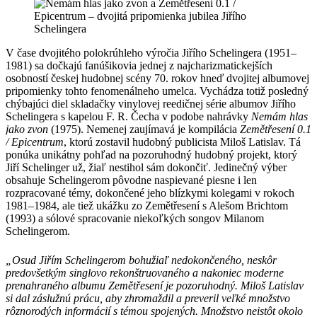
V čase dvojitého polokrúhleho výročia Jiřího Schelingera (1951–
1981) sa dočkajú fanúšikovia jednej z najcharizmatickejších
osobností českej hudobnej scény 70. rokov hneď dvojitej albumovej
pripomienky tohto fenomenálneho umelca. Vychádza totiž posledný
chýbajúci diel skladačky vinylovej reedičnej série albumov Jiřího
Schelingera s kapelou F. R. Čecha v podobe nahrávky
Nemám hlas
jako zvon
(1975). Nemenej zaujímavá je kompilácia
Zemětřesení 0.1
/ Epicentrum
, ktorú zostavil hudobný publicista Miloš Latislav. Tá
ponúka unikátny pohľad na pozoruhodný hudobný projekt, ktorý
Jiří Schelinger už, žiaľ nestihol sám dokončiť. Jedinečný výber
obsahuje Schelingerom pôvodne naspievané piesne i len
rozpracované témy, dokončené jeho blízkymi kolegami v rokoch
1981–1984, ale tiež ukážku zo Zemětřesení s Alešom Brichtom
(1993) a sólové spracovanie niekoľkých songov Milanom
Schelingerom.
„Osud Jiřím Schelingerom bohužiaľ nedokončeného, neskôr
predovšetkým singlovo rekonštruovaného a nakoniec moderne
prenahraného albumu Zemětřesení je pozoruhodný. Miloš Latislav
si dal záslužnú prácu, aby zhromaždil a preveril veľké množstvo
rôznorodých informácií s témou spojených. Množstvo neistôt okolo