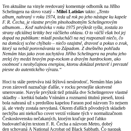
Ten aktuálne na vinyle reedovaný komentuje odborník na Jiřího
Schelingera na slovo vzatý –
Miloš Latislav
takto: „
Tento
album, nahraný v roku 1974, teda už rok po jeho nástupe ku kapele
F. R. Čecha, je vlastne prvým plnohodnotným Schelingerovým
albumom… Keď nahrávka v roku 1975 prvýkrát vyšla, zostala zo
strany oficiálnej kritiky bez väčšieho ohlasu. O to väčší však bol jej
dopad na publikum: mladí poslucháči na nej rozpoznali niečo, čo
na domácej scéne chýbalo – niečo ozajstné, dravosť a pokus o zvuk,
ktorý sa nebál porovnávania so Západom. Z dnešného pohľadu
Nemám hlas jako zvon zachytáva Jiřího Schelingera na prahu jeho
zrelej éry medzi hravým pop-rockom a dravým hardrockom, ako
osobnosť s neobyčajnou energiou, ktorou dokázal pretaviť i prevzaté
piesne do autentického výrazu.“
Hoci tu stále pretrváva istá štýlová nesúrodosť, Nemám hlas jako
zvon zároveň naznačuje ďalšie, v rocku pevnejšie ukotvené
smerovanie. Navyše prvýkrát tiež prináša dve Schelingerove vlastné
skladby – krehkú baladu Vnímám a rozmarnú titulnú pieseň, ktorá
bola nahraná už s predošlou kapelou Faraon pod názvom To nejsem
já, ale vtedy zostala nevydaná. Okrem ďalších pôvodných skladieb
nechýba ani niekoľko cover verzií vrátane tých v normalizačnom
Československu nečakaných, ktorým kraľuje pod ľahko
budovateľským textom F. R. Čecha a názvom Metro, dobrý
den schovaná A National Acrobat od Black Sabbath. Čo naopak