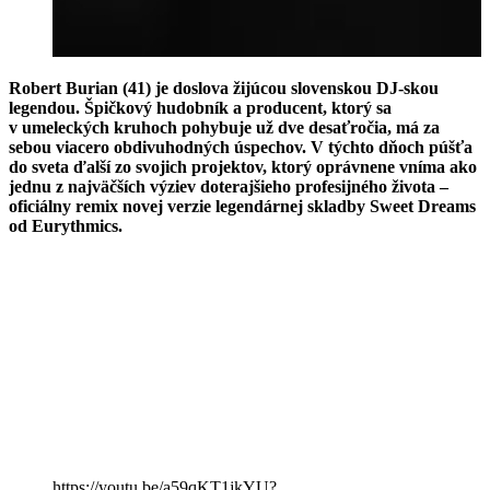
Robert Burian (41) je doslova žijúcou slovenskou DJ-skou
legendou. Špičkový hudobník a producent, ktorý sa
v umeleckých kruhoch pohybuje už dve desaťročia, má za
sebou viacero obdivuhodných úspechov. V týchto dňoch púšťa
do sveta ďalší zo svojich projektov, ktorý oprávnene vníma ako
jednu z najväčších výziev doterajšieho profesijného života –
oficiálny remix novej verzie legendárnej skladby Sweet Dreams
od Eurythmics.
https://youtu.be/a59qKT1jkYU?