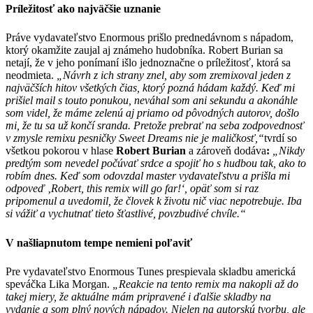
Príležitosť ako najväčšie uznanie
Práve vydavateľstvo Enormous prišlo prednedávnom s nápadom,
ktorý okamžite zaujal aj známeho hudobníka. Robert Burian sa
netají, že v jeho ponímaní išlo jednoznačne o príležitosť, ktorá sa
neodmieta.
„Návrh z ich strany znel, aby som zremixoval jeden z
najväčších hitov všetkých čias, ktorý pozná hádam každý. Keď mi
prišiel mail s touto ponukou, neváhal som ani sekundu a akonáhle
som videl, že máme zelenú aj priamo od pôvodných autorov, došlo
mi, že tu sa už končí sranda. Pretože prebrať na seba
zodpovednosť
v zmysle remixu pesničky Sweet Dreams nie je maličkosť,“
tvrdí so
všetkou pokorou v hlase
Robert Burian
a zároveň dodáva
:
„Nikdy
predtým som nevedel počúvať srdce a spojiť ho s hudbou tak, ako to
robím dnes. Keď som odovzdal master vydavateľstvu a prišla mi
odpoveď ‚Robert, this remix will go far!‘, opäť som si raz
pripomenul a uvedomil, že človek k životu nič viac nepotrebuje. Iba
si vážiť a vychutnať tieto šťastlivé, povzbudivé chvíle.“
V našliapnutom tempe nemieni poľaviť
Pre vydavateľstvo Enormous Tunes prespievala skladbu americká
speváčka Lika Morgan.
„Reakcie na tento remix ma nakopli až do
takej miery, že aktuálne mám pripravené i ďalšie skladby na
vydanie a som plný nových nápadov. Nielen na autorskú tvorbu, ale