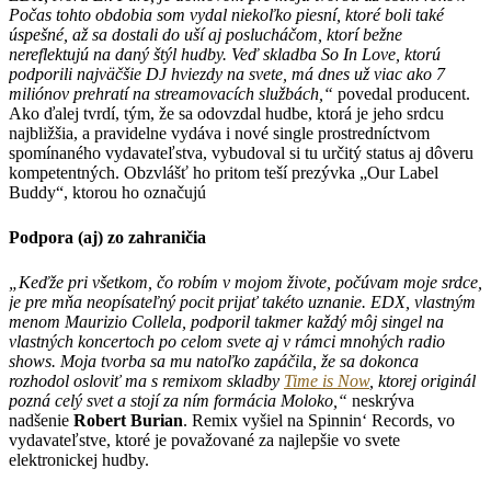
Počas tohto obdobia
som vydal niekoľko piesní, ktoré boli také
úspešné, až sa dostali do uší aj poslucháčom, ktorí bežne
nereflektujú na daný štýl hudby. Veď skladba So In Love, ktorú
podporili najväčšie DJ hviezdy na svete, má dnes už viac ako 7
miliónov prehratí na streamovacích službách,“
povedal producent.
Ako ďalej tvrdí, tým, že sa odovzdal hudbe, ktorá je jeho srdcu
najbližšia, a pravidelne vydáva i nové single prostredníctvom
spomínaného vydavateľstva, vybudoval si tu určitý status aj dôveru
kompetentných. Obzvlášť ho pritom teší prezývka „Our Label
Buddy“, ktorou ho označujú
Podpora (aj) zo zahraničia
„Keďže pri všetkom, čo robím v mojom živote, počúvam moje srdce,
je pre mňa neopísateľný pocit prijať takéto uznanie. EDX, vlastným
menom Maurizio Collela, podporil takmer každý môj singel na
vlastných koncertoch po celom svete aj v rámci mnohých radio
shows. Moja tvorba sa mu natoľko zapáčila, že sa dokonca
rozhodol osloviť ma s remixom skladby
Time is Now
, ktorej originál
pozná celý svet a stojí za ním formácia Moloko,“
neskrýva
nadšenie
Robert Burian
.
Remix vyšiel na Spinnin‘ Records, vo
vydavateľstve, ktoré je považované za najlepšie vo svete
elektronickej hudby.