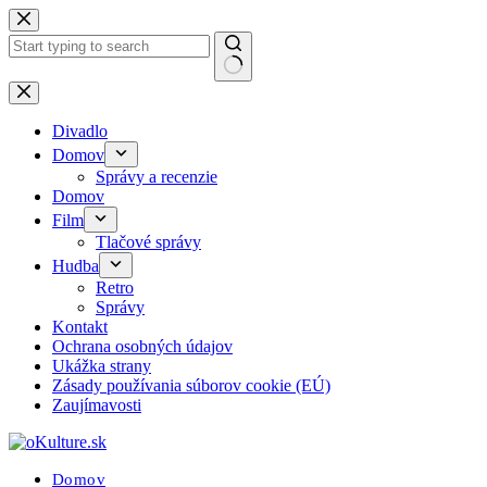
Skip
to
content
No
results
Divadlo
Domov
Správy a recenzie
Domov
Film
Tlačové správy
Hudba
Retro
Správy
Kontakt
Ochrana osobných údajov
Ukážka strany
Zásady používania súborov cookie (EÚ)
Zaujímavosti
Domov