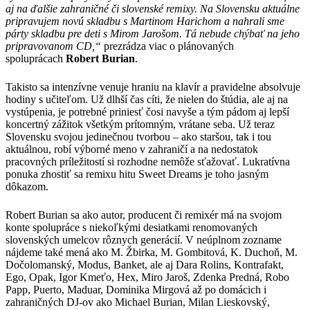
aj na ďalšie zahraničné či slovenské remixy. Na Slovensku aktuálne
pripravujem novú skladbu s Martinom Harichom a nahrali sme
párty skladbu pre deti s Mirom Jarošom. Tá nebude chýbať na jeho
pripravovanom CD,“
prezrádza viac o plánovaných
spoluprácach
Robert Burian
.
Takisto sa intenzívne venuje hraniu na klavír a pravidelne absolvuje
hodiny s učiteľom. Už dlhší čas cíti, že nielen do štúdia, ale aj na
vystúpenia, je potrebné priniesť čosi navyše a tým pádom aj lepší
koncertný zážitok všetkým prítomným, vrátane seba. Už teraz
Slovensku svojou jedinečnou tvorbou – ako staršou, tak i tou
aktuálnou, robí výborné meno v zahraničí a na nedostatok
pracovných príležitostí si rozhodne nemôže sťažovať. Lukratívna
ponuka zhostiť sa remixu hitu Sweet Dreams je toho jasným
dôkazom.
Robert Burian sa ako autor, producent či remixér má na svojom
konte spolupráce s niekoľkými desiatkami renomovaných
slovenských umelcov rôznych generácií. V neúplnom zozname
nájdeme také mená ako M. Žbirka, M. Gombitová, K. Duchoň, M.
Dočolomanský, Modus, Banket, ale aj Dara Rolins, Kontrafakt,
Ego, Opak, Igor Kmeťo, Hex, Miro Jaroš, Zdenka Predná, Robo
Papp, Puerto, Maduar, Dominika Mirgová až po domácich i
zahraničných DJ-ov ako Michael Burian, Milan Lieskovský,