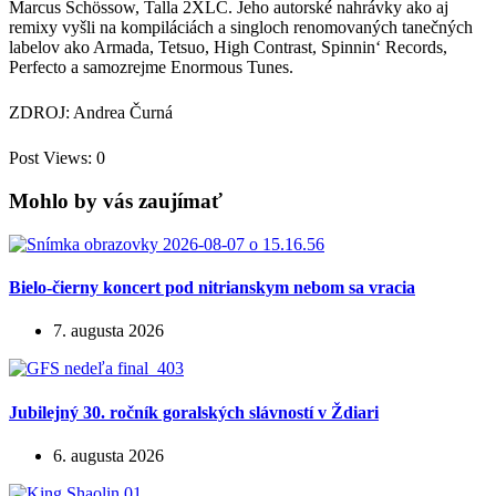
Marcus Schössow, Talla 2XLC. Jeho autorské nahrávky ako aj
remixy vyšli na kompiláciách a singloch renomovaných tanečných
labelov ako Armada, Tetsuo, High Contrast, Spinnin‘ Records,
Perfecto a samozrejme Enormous Tunes.
ZDROJ: Andrea Čurná
Post Views:
0
Mohlo by vás zaujímať
Bielo-čierny koncert pod nitrianskym nebom sa vracia
7. augusta 2026
Jubilejný 30. ročník goralských slávností v Ždiari
6. augusta 2026