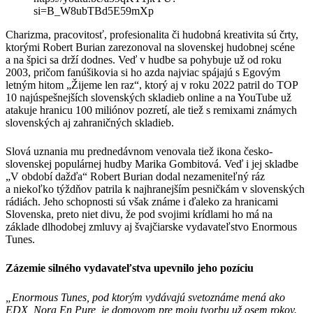
si=B_W8ubTBd5E59mXp
Charizma, pracovitosť, profesionalita či hudobná kreativita sú črty,
ktorými Robert Burian zarezonoval na slovenskej hudobnej scéne
a na špici sa drží dodnes. Veď v hudbe sa pohybuje už od roku
2003, pričom fanúšikovia si ho azda najviac spájajú s Egovým
letným hitom „Žijeme len raz“, ktorý aj v roku 2022 patril do TOP
10 najúspešnejších slovenských skladieb online a na YouTube už
atakuje hranicu 100 miliónov pozretí, ale tiež s remixami známych
slovenských aj zahraničných skladieb.
Slová uznania mu prednedávnom venovala tiež ikona česko-
slovenskej populárnej hudby Marika Gombitová. Veď i jej skladbe
„V období dažďa“ Robert Burian dodal nezameniteľný ráz
a niekoľko týždňov patrila k najhranejším pesničkám v slovenských
rádiách. Jeho schopnosti sú však známe i ďaleko za hranicami
Slovenska, preto niet divu, že pod svojimi krídlami ho má na
základe dlhodobej zmluvy aj švajčiarske vydavateľstvo Enormous
Tunes.
Zázemie silného vydavateľstva upevnilo jeho pozíciu
„
Enormous Tunes, pod ktorým vydávajú svetoznáme mená ako
EDX, Nora En Pure, je domovom pre moju tvorbu už osem rokov.