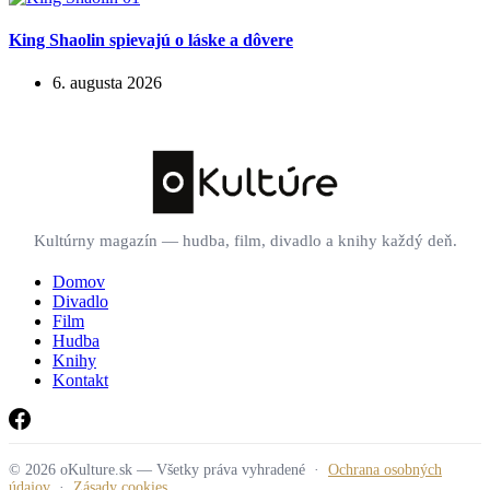
King Shaolin spievajú o láske a dôvere
6. augusta 2026
Kultúrny magazín — hudba, film, divadlo a knihy každý deň.
Domov
Divadlo
Film
Hudba
Knihy
Kontakt
© 2026 oKulture.sk — Všetky práva vyhradené ·
Ochrana osobných
údajov
·
Zásady cookies