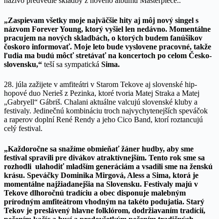
naživo predvedie skladby z nového albumu Masterpiece..
„Zaspievam
všetky moje najväčšie hity
aj môj nový singel s
názvom Forever Young, ktorý vyšiel len nedávno. Momentálne
pracujem na nových skladbách, o ktorých budem fanúšikov
čoskoro informovať. Moje leto bude vyslovene pracovné, takže
ľudia ma budú môcť stretávať na koncertoch po celom Česko-
slovensku,“
teší sa sympatická
Sima.
28. júla zažijete v amfiteátri v Starom Tekove aj slovenské hip-
hopové duo Nerieš z Pezinka, ktoré tvoria Matej Straka a Matej
„Gabryell“ Gábriš. Chalani aktuálne valcujú slovenské kluby a
festivaly. Jedinečnú kombináciu troch najvychytenejších speváčok
a raperov doplní René Rendy a jeho Cico Band, ktorí roztancujú
celý festival.
„Každoročne sa snažíme obmieňať žáner hudby, aby sme
festival spravili pre divákov atraktívnejším. Tento rok sme sa
rozhodli ulahodiť mladším generáciám a
vsadili sme na ženskú
krásu. Speváčky Dominika Mirgová, Aless a Sima, ktorá je
momentálne najžiadanejšia na Slovensku.
Festivaly majú v
Tekove dlhoročnú tradíciu a obec disponuje malebným
prírodným amfiteátrom vhodným na takéto podujatia. Starý
Tekov je preslávený hlavne folklórom, dodržiavaním tradícií,