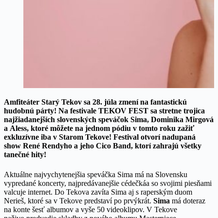
Amfiteáter Starý Tekov sa 28. júla zmení na fantastickú
hudobnú párty! Na festivale TEKOV FEST sa stretne trojica
najžiadanejších slovenských speváčok Sima, Dominika Mirgová
a Aless, ktoré môžete na jednom pódiu v tomto roku zažiť
exkluzívne iba v Starom Tekove! Festival otvorí nadupaná
show René Rendyho a jeho Cico Band, ktorí zahrajú všetky
tanečné hity!
Aktuálne najvychytenejšia speváčka Sima má na Slovensku
vypredané koncerty, najpredávanejšie cédečkáa so svojimi piesňami
valcuje internet. Do Tekova zavíta Sima aj s raperským duom
Nerieš, ktoré sa v Tekove predstaví po prvýkrát.
Sima
má doteraz
na konte šesť albumov a vyše 50 videoklipov. V Tekove