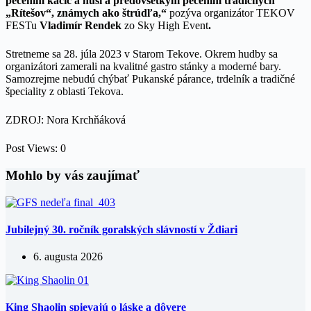
pečením kačíc a husí a predovšetkým pečením tradičných
„Rítešov“, známych ako štrúdľa,“
pozýva organizátor TEKOV
FESTu
Vladimír Rendek
zo
Sky High Event
.
Stretneme sa 28. júla 2023 v Starom Tekove. Okrem hudby sa
organizátori zamerali na kvalitné gastro stánky a moderné bary.
Samozrejme nebudú chýbať Pukanské párance, trdelník a tradičné
špeciality z oblasti Tekova.
ZDROJ: Nora Krchňáková
Post Views:
0
Mohlo by vás zaujímať
Jubilejný 30. ročník goralských slávností v Ždiari
6. augusta 2026
King Shaolin spievajú o láske a dôvere