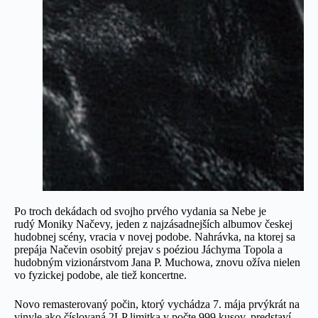
Po troch dekádach od svojho prvého vydania sa Nebe je
rudý Moniky Načevy, jeden z najzásadnejších albumov českej
hudobnej scény, vracia v novej podobe. Nahrávka, na ktorej sa
prepája Načevin osobitý prejav s poéziou Jáchyma Topola a
hudobným vizionárstvom Jana P. Muchowa, znovu ožíva nielen
vo fyzickej podobe, ale tiež koncertne.
Novo remasterovaný počin, ktorý vychádza 7. mája prvýkrát na
vinyle ako číslovaná 2LP limitka v počte 999 kusov, predstaví