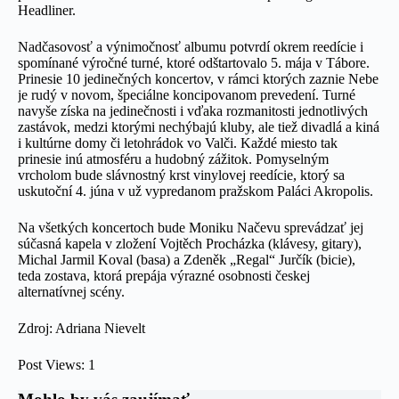
Headliner.
Nadčasovosť a výnimočnosť albumu potvrdí okrem reedície i
spomínané výročné turné, ktoré odštartovalo 5. mája v Tábore.
Prinesie 10 jedinečných koncertov, v rámci ktorých zaznie Nebe
je rudý v novom, špeciálne koncipovanom prevedení. Turné
navyše získa na jedinečnosti i vďaka rozmanitosti jednotlivých
zastávok, medzi ktorými nechýbajú kluby, ale tiež divadlá a kiná
i kultúrne domy či letohrádok vo Valči. Každé miesto tak
prinesie inú atmosféru a hudobný zážitok. Pomyselným
vrcholom bude slávnostný krst vinylovej reedície, ktorý sa
uskutoční 4. júna v už vypredanom pražskom Paláci Akropolis.
Na všetkých koncertoch bude Moniku Načevu sprevádzať jej
súčasná kapela v zložení Vojtěch Procházka (klávesy, gitary),
Michal Jarmil Koval (basa) a Zdeněk „Regal“ Jurčík (bicie),
teda zostava, ktorá prepája výrazné osobnosti českej
alternatívnej scény.
Zdroj: Adriana Nievelt
Post Views:
1