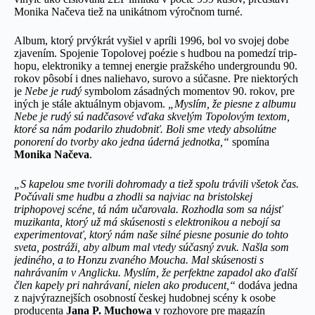
Monika Načeva tiež na unikátnom výročnom turné.
Album, ktorý prvýkrát vyšiel v apríli 1996, bol vo svojej dobe
zjavením. Spojenie Topolovej poézie s hudbou na pomedzí trip-
hopu, elektroniky a temnej energie pražského undergroundu 90.
rokov pôsobí i dnes naliehavo, surovo a súčasne. Pre niektorých
je
Nebe je rudý
symbolom zásadných momentov 90. rokov, pre
iných je stále aktuálnym objavom.
„Myslím, že piesne z albumu
Nebe je rudý sú nadčasové vďaka skvelým Topolovým textom,
ktoré sa nám podarilo zhudobniť. Boli sme vtedy absolútne
ponorení do tvorby ako jedna úderná jednotka,“
spomína
Monika Načeva
.
„S kapelou sme tvorili dohromady a tiež spolu trávili všetok čas.
Počúvali sme hudbu a zhodli sa najviac na bristolskej
triphopovej scéne, tá nám učarovala. Rozhodla som sa nájsť
muzikanta, ktorý už má skúsenosti s elektronikou a nebojí sa
experimentovať, ktorý nám naše silné piesne posunie do tohto
sveta, postráži, aby album mal vtedy súčasný zvuk. Našla som
jediného, a to Honzu zvaného Moucha. Mal skúsenosti s
nahrávaním v Anglicku. Myslím, že perfektne zapadol ako ďalší
člen kapely pri nahrávaní, nielen ako producent,“
dodáva jedna
z najvýraznejších osobností českej hudobnej scény k osobe
producenta
Jana P. Muchowa
v rozhovore pre magazín