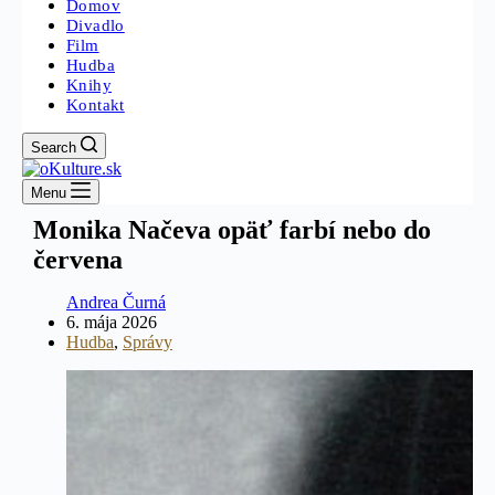
Domov
Divadlo
Film
Hudba
Knihy
Kontakt
Search
Menu
Monika Načeva opäť farbí nebo do
červena
Andrea Čurná
6. mája 2026
Hudba
,
Správy