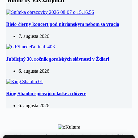
Mohlo by vás zaujímať
Bielo-čierny koncert pod nitrianskym nebom sa vracia
7. augusta 2026
Jubilejný 30. ročník goralských slávností v Ždiari
6. augusta 2026
King Shaolin spievajú o láske a dôvere
6. augusta 2026
Kultúrny magazín — hudba, film, divadlo a knihy každý