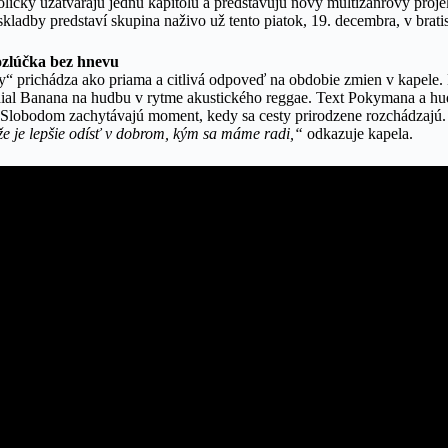
olicky uzatvárajú jednu kapitolu a predstavujú nový multižánrový proj
 skladby predstaví skupina naživo už tento piatok, 19. decembra, v bra
ozlúčka bez hnevu
“ prichádza ako priama a citlivá odpoveď na obdobie zmien v kapele.
dial Banana na hudbu v rytme akustického reggae. Text Pokymana a hu
Slobodom zachytávajú moment, kedy sa cesty prirodzene rozchádzajú
že je lepšie odísť v dobrom, kým sa máme radi,“
odkazuje kapela.