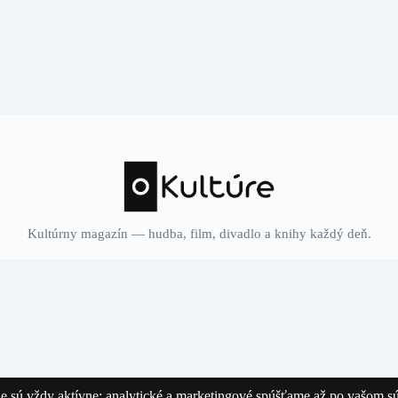
Kultúrny magazín — hudba, film, divadlo a knihy každý deň.