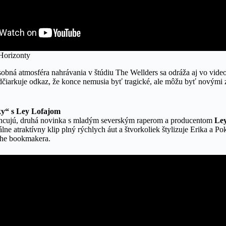
Horizonty
obná atmosféra nahrávania v štúdiu The Wellders sa odráža aj vo video
odčiarkuje odkaz, že konce nemusia byť tragické, ale môžu byť novými 
ky“ s Ley Lofajom
lancujú, druhá novinka s mladým severským raperom a producentom
Le
lne atraktívny klip plný rýchlych áut a štvorkoliek štylizuje Erika a P
ohe bookmakera.