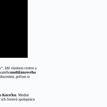
“. Idú vlastnou cestou a
ovaného
multižánrového
ducentmi, pričom si
om Kácečku
. Medial
 ich čerstvú spoluprácu