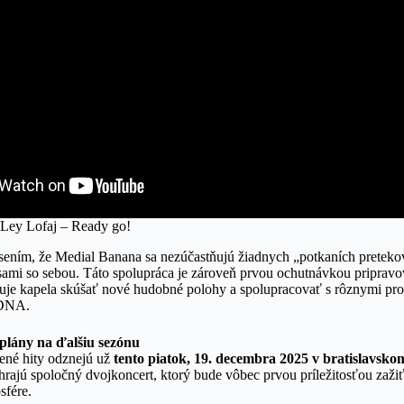
Ley Lofaj – Ready go!
sením, že Medial Banana sa nezúčastňujú žiadnych „potkaních pretekov
sami so sebou. Táto spolupráca je zároveň prvou ochutnávkou priprav
nuje kapela skúšať nové hudobné polohy a spolupracovať s rôznymi pro
 DNA.
 plány na ďalšiu sezónu
rené hity odznejú už
tento piatok, 19. decembra 2025 v bratislavsk
rajú spoločný dvojkoncert, ktorý bude vôbec prvou príležitosťou zažiť
sfére.