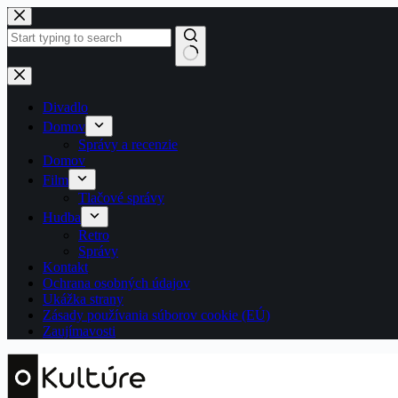
Skip
to
content
No
results
Divadlo
Domov
Správy a recenzie
Domov
Film
Tlačové správy
Hudba
Retro
Správy
Kontakt
Ochrana osobných údajov
Ukážka strany
Zásady používania súborov cookie (EÚ)
Zaujímavosti