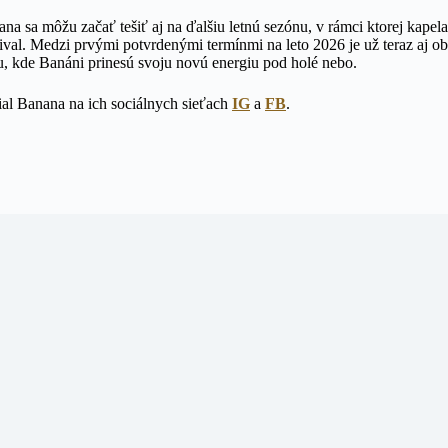
a sa môžu začať tešiť aj na ďalšiu letnú sezónu, v rámci ktorej kapel
val. Medzi prvými potvrdenými termínmi na leto 2026 je už teraz aj ob
, kde Banáni prinesú svoju novú energiu pod holé nebo.
ial Banana na ich sociálnych sieťach
IG
a
FB
.