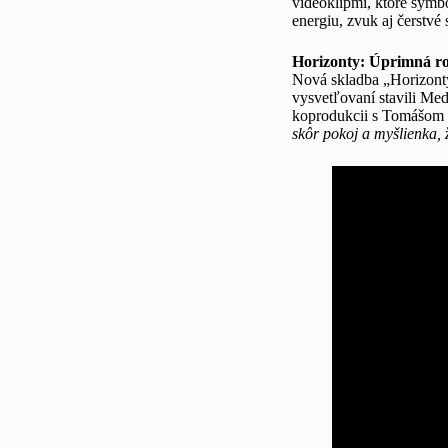
videoklipmi, ktoré symb
energiu, zvuk aj čerstvé
Horizonty: Úprimná r
Nová skladba „Horizonty
vysvetľovaní stavili Me
koprodukcii s Tomášom 
skôr pokoj a myšlienka, 