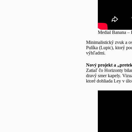
Medial Banana – 
Minimalistický zvuk a os
Pulíka (Lupic), ktorý p
výhľadmi.
Nový projekt a „prete
Zatiaľ čo Horizonty bi
dravý smer kapely. Vizuá
ktoré dohliada Ley v úl