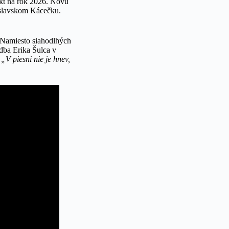
ekt na rok 2026. Novú
tislavskom Kácečku.
 Namiesto siahodlhých
dba Erika Šulca v
.
„V piesni nie je hnev,