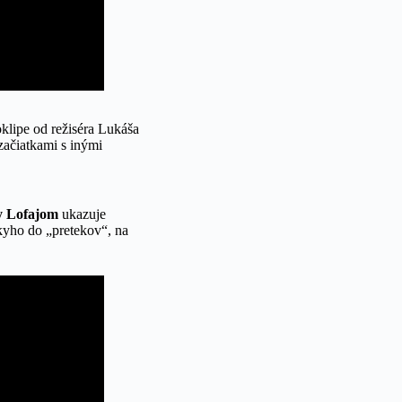
klipe od režiséra Lukáša
začiatkami s inými
y Lofajom
ukazuje
okyho do „pretekov“, na