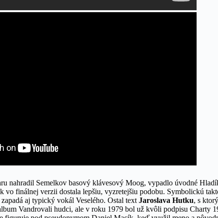
aru nahradil Semelkov basový klávesový Moog, vypadlo úvodné Hladík
k vo finálnej verzii dostala lepšiu, vyzretejšiu podobu. Symbolickú tak
 zapadá aj typický vokál Veselého. Ostal text
Jaroslava Hutku
, s kto
 album Vandrovali hudci, ale v roku 1979 bol už kvôli podpisu Charty 
e figuruje pod pseudonymom Daniel Macík, keď využil meno a pôvodné