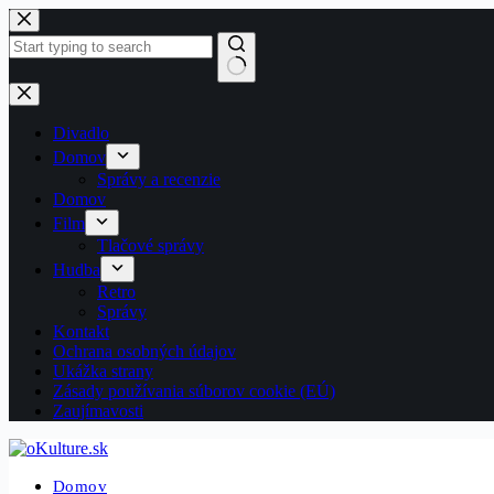
Skip
to
content
No
results
Divadlo
Domov
Správy a recenzie
Domov
Film
Tlačové správy
Hudba
Retro
Správy
Kontakt
Ochrana osobných údajov
Ukážka strany
Zásady používania súborov cookie (EÚ)
Zaujímavosti
Domov