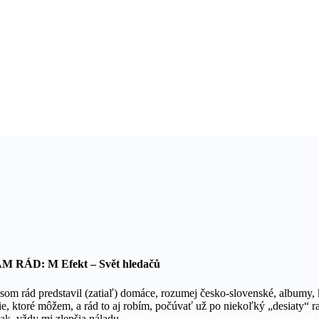
ÁD: M Efekt – Svět hledačů
 som rád predstavil (zatiaľ) domáce, rozumej česko-slovenské, albumy,
tie, ktoré môžem, a rád to aj robím, počúvať už po niekoľký „desiaty“ r
k, vždy mi zlepšia náladu.