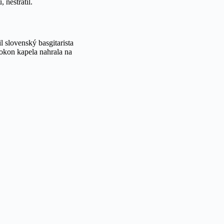
 nestratil.
 slovenský basgitarista
pokon kapela nahrala na