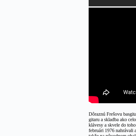
Dôraznú Frešovu basgit
gitaru a skladba ako celo
klávesy a skvele do toho
februári 1976 nahrávali
takže na pôvodnom obal