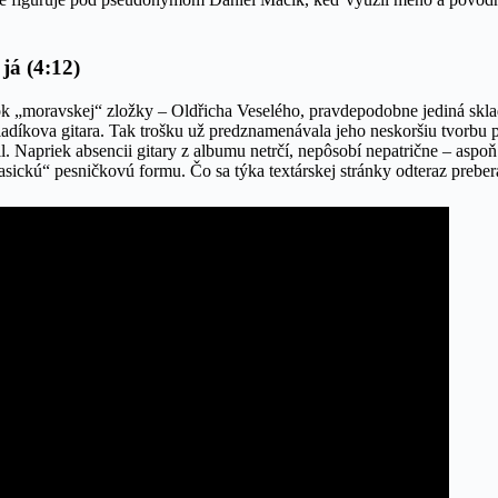
já (4:12)
ok „moravskej“ zložky – Oldřicha Veselého, pravdepodobne jediná skla
e Hladíkova gitara. Tak trošku už predznamenávala jeho neskoršiu tvorbu
l. Napriek absencii gitary z albumu netrčí, nepôsobí nepatrične – aspoň
sickú“ pesničkovú formu. Čo sa týka textárskej stránky odteraz preber