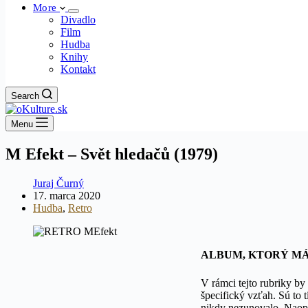
More
Divadlo
Film
Hudba
Knihy
Kontakt
Search
Menu
M Efekt – Svět hledačů (1979)
Juraj Čurný
17. marca 2020
Hudba
,
Retro
ALBUM, KTORÝ MÁM R
V rámci tejto rubriky by
špecifický vzťah. Sú to 
nikdy nezunovalo. Naopa