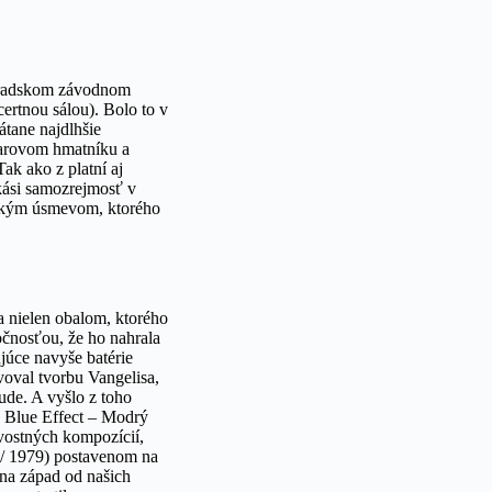
opradskom závodnom
rtnou sálou). Bolo to v
átane najdlhšie
tarovom hmatníku a
ak ako z platní aj
akási samozrejmosť v
nským úsmevom, ktorého
a nielen obalom, ktorého
očnosťou, že ho nahrala
júce navyše batérie
oval tvorbu Vangelisa,
ude. A vyšlo z toho
: Blue Effect – Modrý
kvostných kompozícií,
 / 1979) postavenom na
 na západ od našich