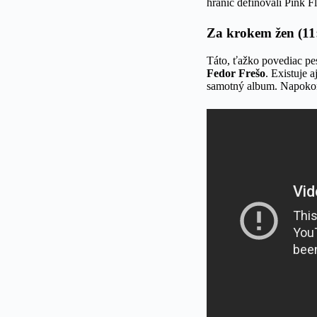
hraníc definovali Pink Fl
Za krokem žen (11
Táto, ťažko povediac pes
Fedor Frešo
. Existuje 
samotný album. Napokon