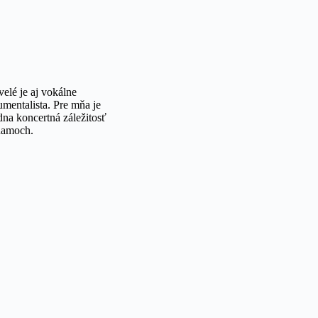
elé je aj vokálne
mentalista. Pre mňa je
na koncertná záležitosť
znamoch.