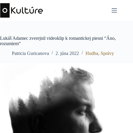
Skip
to
content
Lukáš Adamec zverejnil videoklip k romantickej piesni “Áno,
rozumiem“
Patricia Guricanova
2. júna 2022
Hudba
,
Správy