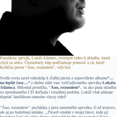
Populárny spevák, Lukáš Adamec, zverejnil video k skladbe, ktorá
chytí za srdce. Čiernobiely klip podčiarkuje jemnosť a cit, ktoré
Košičan piesni “Áno, rozumiem“, vdýchol.
Svetlo sveta uzrel videoklip k ďalšej piesni z najnovšieho albumu
“…
na lepšie časy…“
z dielne stále viac vyhľadávaného speváka
Lukáša
Adamca
. Milostná pesnička, “
Áno, rozumiem“
, sa ako piata skladba
zo spomínaného CD dočkala i vizuálnej podoby. Lukáš však plánuje
dopriať fanúšikom omnoho viacej videí!
“Áno, rozumiem“ pochádza z pera samotného speváka, či už textovo,
ale aj po hudobnej stránke.
„
Pieseň vznikla v mojej hlave, teda jej
hudobná časť už veľmi dávno, dokončiť hudbu mi pomohol Tomi