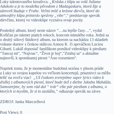
Luky talentovaného kreatívca.
„Kráska z klipu sa volá Juliana
Adakoto a je to modelka pôvodom z Madagaskaru, ktorá žije a
zároveň študuje v Prahe. Veľmi milé a krásne dievča, ktoré do
atmosféry klipu prinieslo správny „vibe“,
“ predstavuje spevák
dievčinu, ktorej vo videoklipe vyznáva svoje pocity.
Posledný album, ktorý nesie názov “…na lepšie časy…“, vydal
Košičan po takmer piatich rokoch, koncom minulého roka. Jedná sa
o druhý sólový štúdiový album, na ktorom sa nachádza 13 skladieb
vrátane duetov s českou stálicou Annou K či speváčkou Luciou
Gibarti. Lukáš doposiaľ fanúšikom ponúkol videoklipy k piesňam:
“Tancuj mi“, “Najviac“, “Život je boj“,“Zmiluj sa“ a aktuálne
najnovší, k spomínanej piesni “Áno rozumiem“.
Napriek tomu, že je momentálne hudobná sezóna v plnom prúde
a Luky so svojou kapelou vo veľkom koncertujú, priaznivci sa môžu
tešiť na oveľa viac!
„Už čoskoro zverejníme super lyrics video k
ďalšej z albumových piesní, ktoré bude tiež z dielne Jakuba Mahdála.
Samozrejme, by som rád dal “ tvár“ ešte pár piesňam z albumu, o
ktorých si myslím, že si to zaslúžia,“
odkazuje spevák na záver.
ZDROJ: Janka Marczellová
Post Views:
0