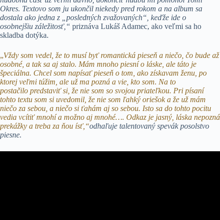
Okres. Textovo som ju ukončil niekedy pred rokom a na album sa
dostala ako jedna z „posledných zvažovaných“, keďže ide o
osobnejšiu záležitosť,“
priznáva Lukáš Adamec, ako veľmi sa ho
skladba dotýka.
„
Vždy som vedel, že to musí byť romantická pieseň a niečo, čo bude až
osobné, a tak sa aj stalo. Mám mnoho piesní o láske, ale táto je
špeciálna. Chcel som napísať pieseň o tom, ako získavam ženu, po
ktorej veľmi túžim, ale už ma pozná a vie, kto som. Na to
postačilo predstaviť si, že nie som so svojou priateľkou. Pri písaní
tohto textu som si uvedomil, že nie som ľahký oriešok a že už mám
niečo za sebou, a niečo si ťahám aj so sebou. Isto sa do tohto pocitu
vedia vcítiť mnohí a možno aj mnohé…. Odkaz je jasný, láska nepozná
prekážky a treba za ňou ísť,“
odhaľuje talentovaný spevák posolstvo
piesne.