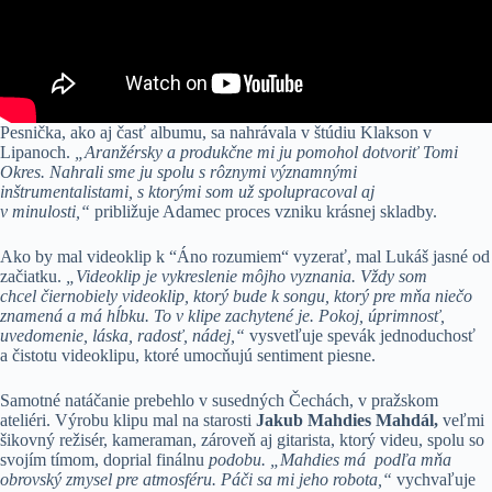
Pesnička, ako aj časť albumu, sa nahrávala v štúdiu Klakson v
Lipanoch.
„Aranžérsky a produkčne mi ju pomohol dotvoriť Tomi
Okres. Nahrali sme ju spolu s rôznymi významnými
inštrumentalistami, s ktorými som už spolupracoval aj
v minulosti,“
približuje Adamec proces vzniku krásnej skladby.
Ako by mal videoklip k “Áno rozumiem“ vyzerať, mal Lukáš jasné od
začiatku.
„
Videoklip je vykreslenie môjho vyznania. Vždy som
chcel čiernobiely videoklip, ktorý bude k songu, ktorý pre mňa niečo
znamená a má hĺbku. To v klipe zachytené je. Pokoj, úprimnosť,
uvedomenie, láska, radosť, nádej,“
vysvetľuje spevák jednoduchosť
a čistotu videoklipu, ktoré umocňujú sentiment piesne.
Samotné natáčanie prebehlo v susedných Čechách, v pražskom
ateliéri. Výrobu klipu mal na starosti
Jakub Mahdies Mahdál,
veľmi
šikovný režisér, kameraman, zároveň aj gitarista, ktorý videu, spolu so
svojím tímom, doprial finálnu
podobu. „Mahdies má podľa mňa
obrovský zmysel pre atmosféru. Páči sa mi jeho robota,“
vychvaľuje