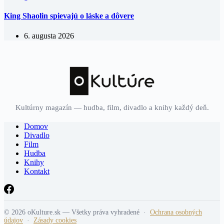
King Shaolin spievajú o láske a dôvere
6. augusta 2026
Kultúrny magazín — hudba, film, divadlo a knihy každý deň.
Domov
Divadlo
Film
Hudba
Knihy
Kontakt
© 2026 oKulture.sk — Všetky práva vyhradené ·
Ochrana osobných
údajov
·
Zásady cookies