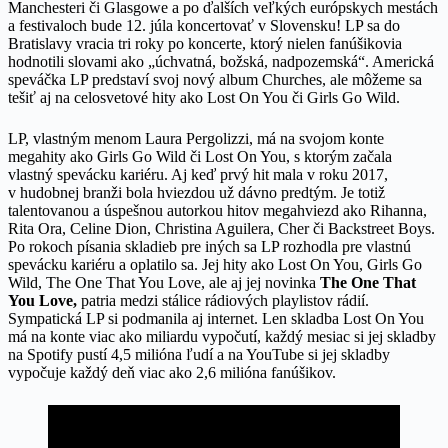
Manchesteri či Glasgowe a po ďalších veľkých európskych mestách
a festivaloch bude 12. júla koncertovať v Slovensku! LP sa do
Bratislavy vracia tri roky po koncerte, ktorý nielen fanúšikovia
hodnotili slovami ako „úchvatná, božská, nadpozemská“. Americká
speváčka LP predstaví svoj nový album Churches, ale môžeme sa
tešiť aj na celosvetové hity ako Lost On You či Girls Go Wild.
LP, vlastným menom Laura Pergolizzi, má na svojom konte
megahity ako Girls Go Wild či Lost On You, s ktorým začala
vlastný spevácku kariéru. Aj keď prvý hit mala v roku 2017,
v hudobnej branži bola hviezdou už dávno predtým. Je totiž
talentovanou a úspešnou autorkou hitov megahviezd ako Rihanna,
Rita Ora, Celine Dion, Christina Aguilera, Cher či Backstreet Boys.
Po rokoch písania skladieb pre iných sa LP rozhodla pre vlastnú
spevácku kariéru a oplatilo sa. Jej hity ako Lost On You, Girls Go
Wild, The One That You Love, ale aj jej novinka
The One That
You Love,
patria medzi stálice rádiových playlistov rádií.
Sympatická LP si podmanila aj internet. Len skladba Lost On You
má na konte viac ako miliardu vypočutí, každý mesiac si jej skladby
na Spotify pustí 4,5 milióna ľudí a na YouTube si jej skladby
vypočuje každý deň viac ako 2,6 milióna fanúšikov.