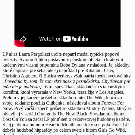
LP alias Laura Pergolizzi určite nepatrí medzi typické popové
hviezdy. Svojou štíhlou postavou v pánskom obleku a krátkymi
kučeravými vlasmi pripomína Boba Dylana v mladosti. Jej skladby,
ktoré napísala pre seba, ale aj napríklad pre Rihannu, Cher,
Christinu Aguileru či Backstreetboys však patria medzi svetové hity.
„
Povedala by som, že som skrz naskrz pesničkárka. Chytľavosť pre
mňa nie je nadávka,“
tvrdí speváčka a skladateľka s talianskymi
koreňmi, ktorá vyrastala v New Yorku, teraz žije v Los Angeles.
Prelom v jej kariére prišiel so skladbou Into The Wild, ktorú vo
svojej reklame použila Citibanka, následoval album Forever For
Now. Prvý väčší úspech prišiel so skladbou Muddy Waters, ktorý sa
objavil aj v seriáli Orange Is The New Black. S vydaním albumu
Lost On You sa začal LP plniť sen o celosvetovej hudobnej kariére.
S jej piatym albumom Heart to Mouth americký sen pokračuje, LP
dobyla hudobné hitparády po celom svete s hitom Girls Go Wild.