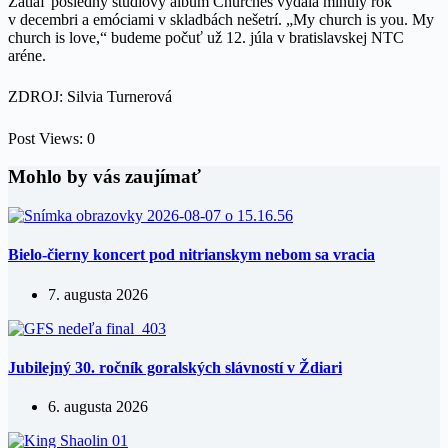
Zatiaľ posledný štúdiový album Churches vydala minulý rok
v decembri a emóciami v skladbách nešetrí. „My church is you. My
church is love,“ budeme počuť už 12. júla v bratislavskej NTC
aréne.
ZDROJ: Silvia Turnerová
Post Views:
0
Mohlo by vás zaujímať
Bielo-čierny koncert pod nitrianskym nebom sa vracia
7. augusta 2026
Jubilejný 30. ročník goralských slávností v Ždiari
6. augusta 2026