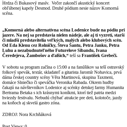
Hrdza či Bukasový masív. Večer zakončí akustický koncert
obľúbenej kapely Desmod. Druhé pódium nesie názov Komorná
scéna.
„Komorná alebo alternatívna scéna Lodenice bude na pódiu pri
jazere. Na nej sa predstavia nielen nádeje, ale aj tí vyzretí, starší
či mladší predstavitelia veľkých, malých alebo klubových scén.
Od Eda Klenu cez Rolničky, Števa Šantu, Petra Janku, Petra
Luhu a nezabudnuteľného Futurelove Sibandu, Ivana
Čeredejeva, Žambošov a ďalších,“
teší sa
František Grebeči.
V sobotu sa program začína o 15:00 a na fanúšikov sa teší ostravský
folkový spevák, textár, skladateľ a gitarista Jaromír Nohavica, prvá
dáma českej country scény Věra Martinová, skupina Taxmeni,
domáce Slniečko či speváčka Veronika Rabada. Okrem hudby
čakajú na návštevníkov Lodenice aj scénky detskej farmy Humanita
Bertrama Betaka s ich krásnymi koníkmi, ktorí tiež patria medzi
hviezdy festivalu. Nebudú chýbať atrakcie pre deti, kolotoče, jazdy
na koňoch aj skvelá gastro zóna.
ZDROJ: Nora Krchňáková
Post Views:
0