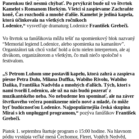
Panenkou tiež nesmú chýbať. Po prvýkrát bude už vo štvrtok
Kamelot s Romanom Horkým. Všetci si zaspievame Zachraňte
koně, Čas rozchodů a mnohé ďalšie. Kamelot je jediná kapela,
ktorá účinkovala na všetkých ročníkoch
Lodenice,“
vysvetľuje dramaturg Lodenice
František Grebeči.
Vo štvrtok sa fanúšikovia môžu tešiť na spomienkový blok nazvaný
“Memorial legiend Lodenice, alebo spomienka na kamarátov”.
Organizátori tak chcú vzdať hold a úctu nielen interpretom, ale aj
divákom, organizátorom a všetkým, čo mali niečo spoločné s
festivalom.
„S Petrom Luhom sme postavili kapelu, ktorá zahrá a zaspieva
piesne Petra Dulu, Milana Duffka, Wabiho Rivolu, Wabiho
Daňka, Františka Nadvěda a mnohých ďalších. Tých, ktorí s
nami tvorili Lodenicu, ale už na nás budú pozerať z
muzikantského neba. No nebudeme len spomínať, ale na záver
štvrtkového večera ponúkneme niečo nové a mladé, čo môže
byť budúcnosťou Lodenice. Najpopulárnejšia česká skupina
Mirai s ich unplugged programom,“
pozýva fanúšikov
František
Grebeči.
Piatok 1. septembra štartuje program o 15:00 hodine. Na hlavnom
pódiu vystúpia veľké mená Čechomor, Fleret, Vojtěch Nedvěd,