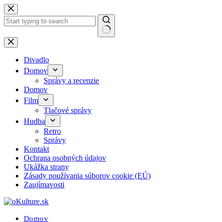
Skip
to
content
No
results
Divadlo
Domov
Správy a recenzie
Domov
Film
Tlačové správy
Hudba
Retro
Správy
Kontakt
Ochrana osobných údajov
Ukážka strany
Zásady používania súborov cookie (EÚ)
Zaujímavosti
Domov