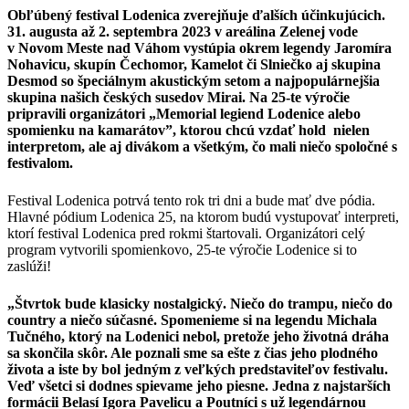
Obľúbený festival Lodenica zverejňuje ďalších účinkujúcich.
31. augusta až 2. septembra 2023 v areálina Zelenej vode
v Novom Meste nad Váhom vystúpia okrem legendy Jaromíra
Nohavicu, skupín Čechomor, Kamelot či Slniečko aj skupina
Desmod so špeciálnym akustickým setom a najpopulárnejšia
skupina našich českých susedov Mirai. Na 25-te výročie
pripravili organizátori „Memorial legiend Lodenice alebo
spomienku na kamarátov”, ktorou chcú vzdať hold nielen
interpretom, ale aj divákom a všetkým, čo mali niečo spoločné s
festivalom.
Festival Lodenica potrvá tento rok tri dni a bude mať dve pódia.
Hlavné pódium Lodenica 25, na ktorom budú vystupovať interpreti,
ktorí festival Lodenica pred rokmi štartovali. Organizátori celý
program vytvorili spomienkovo, 25-te výročie Lodenice si to
zaslúži!
„Štvrtok bude klasicky nostalgický. Niečo do trampu, niečo do
country a niečo súčasné. Spomenieme si na legendu Michala
Tučného, ktorý na Lodenici nebol, pretože jeho životná dráha
sa skončila skôr. Ale poznali sme sa ešte z čias jeho plodného
života a iste by bol jedným z veľkých predstaviteľov festivalu.
Veď všetci si dodnes spievame jeho piesne. Jedna z najstarších
formácii Belasí Igora Pavelicu a Poutníci s už legendárnou