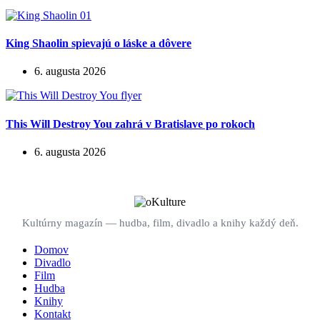
King Shaolin spievajú o láske a dôvere
6. augusta 2026
This Will Destroy You zahrá v Bratislave po rokoch
6. augusta 2026
Kultúrny magazín — hudba, film, divadlo a knihy každý deň.
Domov
Divadlo
Film
Hudba
Knihy
Kontakt