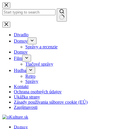
Skip
to
content
No
results
Divadlo
Domov
Správy a recenzie
Domov
Film
Tlačové správy
Hudba
Retro
Správy
Kontakt
Ochrana osobných údajov
Ukážka strany
Zásady používania súborov cookie (EÚ)
Zaujímavosti
Domov