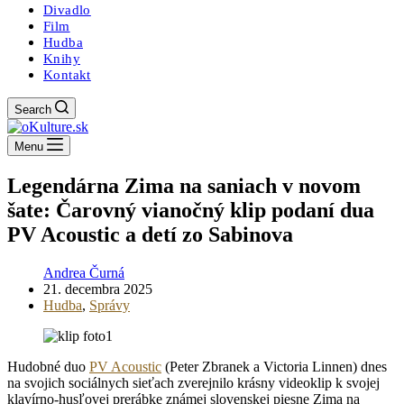
Divadlo
Film
Hudba
Knihy
Kontakt
Search
Menu
Legendárna Zima na saniach v novom
šate: Čarovný vianočný klip podaní dua
PV Acoustic a detí zo Sabinova
Andrea Čurná
21. decembra 2025
Hudba
,
Správy
Hudobné duo
PV Acoustic
(Peter Zbranek a Victoria Linnen) dnes
na svojich sociálnych sieťach zverejnilo krásny videoklip k svojej
klavírno-husľovej prerábke známej slovenskej piesne Zima na