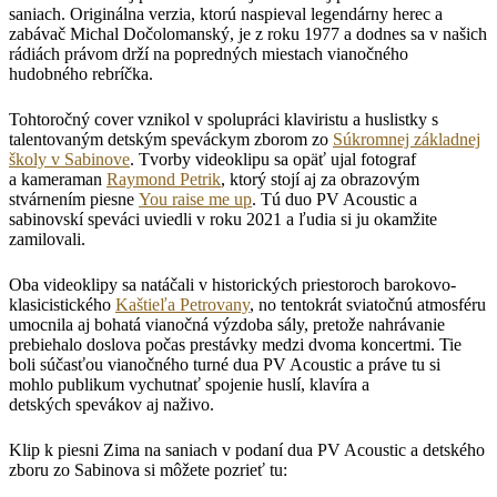
saniach. Originálna verzia, ktorú naspieval legendárny herec a
zabávač Michal Dočolomanský, je z roku 1977 a dodnes sa v našich
rádiách právom drží na popredných miestach vianočného
hudobného rebríčka.
Tohtoročný cover vznikol v spolupráci klaviristu a huslistky s
talentovaným detským speváckym zborom zo
Súkromnej základnej
školy v Sabinove
. Tvorby videoklipu sa opäť ujal fotograf
a kameraman
Raymond Petrik
, ktorý stojí aj za obrazovým
stvárnením piesne
You raise me up
. Tú duo PV Acoustic a
sabinovskí speváci uviedli v roku 2021 a ľudia si ju okamžite
zamilovali.
Oba videoklipy sa natáčali v historických priestoroch barokovo-
klasicistického
Kaštieľa Petrovany
, no tentokrát sviatočnú atmosféru
umocnila aj bohatá vianočná výzdoba sály, pretože nahrávanie
prebiehalo doslova počas prestávky medzi dvoma koncertmi. Tie
boli súčasťou vianočného turné dua PV Acoustic a práve tu si
mohlo publikum vychutnať spojenie huslí, klavíra a
detských spevákov aj naživo.
Klip k piesni Zima na saniach v podaní dua PV Acoustic a detského
zboru zo Sabinova si môžete pozrieť tu: