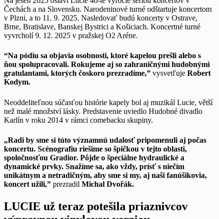
Na jeseň 2025 oslávi Lucie 40-te výročie sériou koncertov v
Čechách a na Slovensku. Narodeninové turné odštartuje koncertom
v Plzni, a to 11. 9. 2025. Nasledovať budú koncerty v Ostrave,
Brne, Bratislave, Banskej Bystrici a Košiciach. Koncertné turné
vyvrcholí 9. 12. 2025 v pražskej O2 Aréne.
“Na pódiu sa objavia osobnosti, ktoré kapelou
prešli alebo s
ňou spolupracovali.
Rokujeme aj so zahraničnými hudobnými
gratulantami, ktorých čoskoro prezradíme,”
vysvetľuje
Robert
Kodym.
Neoddeliteľnou súčasťou histórie kapely bol aj muzikál Lucie, větší
než malé množství lásky. Predstavenie uviedlo Hudobné divadlo
Karlín v roku 2014 v rámci comebacku skupiny.
„Radi by sme si túto významnú udalosť pripomenuli aj počas
koncertu. Scénografiu riešime so špičkou v tejto oblasti,
spoločnosťou Gradior. Pôjde o špeciálne hydraulické a
dynamické prvky. Snažíme sa, ako vždy, prísť s niečím
unikátnym a netradičným, aby sme si my, aj naši fanúšikovia,
koncert užili,”
prezradil
Michal Dvořák.
LUCIE už teraz potešila priaznivcov