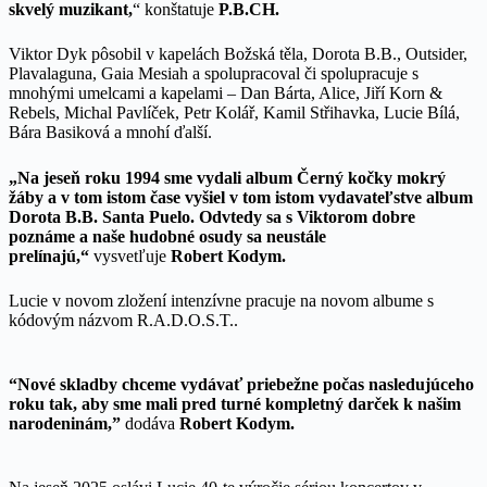
skvelý muzikant,
“ konštatuje
P
.
B
.
CH.
Viktor Dyk pôsobil v kapelách Božská těla, Dorota B.B., Outsider,
Plavalaguna, Gaia Mesiah a spolupracoval či spolupracuje s
mnohými umelcami a kapelami – Dan Bárta, Alice, Jiří Korn &
Rebels, Michal Pavlíček, Petr Kolář, Kamil Střihavka, Lucie Bílá,
Bára Basiková a mnohí ďalší.
„Na jeseň roku 1994 sme vydali album Černý kočky mokrý
žáby a v tom istom čase vyšiel v tom istom vydavateľstve album
Dorota B.B. Santa Puelo. Odvtedy sa s Viktorom dobre
poznáme a naše hudobné osudy sa neustále
prelínajú,“
vysvetľuje
Robert Kodym.
Lucie v novom zložení intenzívne pracuje na novom albume s
kódovým názvom R.A.D.O.S.T..
“Nové skladby chceme vydávať priebežne počas nasledujúceho
roku tak, aby sme mali pred turné kompletný darček k našim
narodeninám,”
dodáva
Robert Kodym.