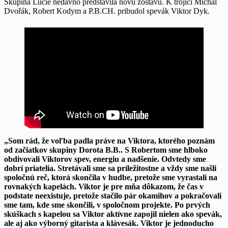
Skupina Lucie nedávno predstavila novú zostavu. K trojici Michal
Dvořák, Robert Kodym a P.B.CH. pribudol spevák Viktor Dyk.
„Som rád, že voľba padla práve na Viktora, ktorého poznám
od začiatkov skupiny Dorota B.B.. S Robertom sme hlboko
obdivovali Viktorov spev, energiu a nadšenie. Odvtedy sme
dobrí priatelia. Stretávali sme sa príležitostne a vždy sme našli
spoločnú reč, ktorá skončila v hudbe, pretože sme vyrastali na
rovnakých kapelách. Viktor je pre mňa dôkazom, že čas v
podstate neexistuje, pretože stačilo pár okamihov a pokračovali
sme tam, kde sme skončili, v spoločnom projekte. Po prvých
skúškach s kapelou sa Viktor aktívne zapojil nielen ako spevák,
ale aj ako výborný gitarista a klávesák. Viktor je jednoducho