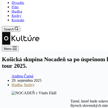
Divadlo
Film
Hudba
Knihy
Kontakt
Search
Menu
Košická skupina Nocadeň sa po úspešnom l
tour 2025.
Andrea Čurná
29. septembra 2025
Hudba
,
Správy
Turné, ktoré bude oslavo
štyroch slovenských mies