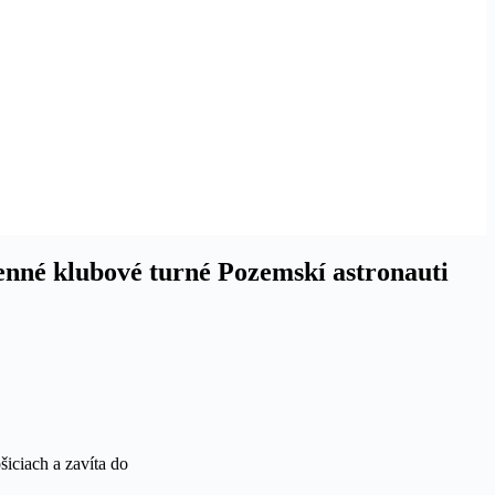
enné klubové turné Pozemskí astronauti
iciach a zavíta do