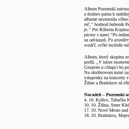
Album Pozemskí astronau
a dodnes patria k stabil
albume nezmenila vôbec
nič,“
hodnotí bubeník Pet
je.“
Pre Róberta Kopinu 
piesne s nami.“
Po intí
sa odviazali. Po aranžér
svedčí, veľké melódie ná
Album, ktorý skupinu zn
prešli.
„V istom momente
Gnepom a chlapci ho poč
Na októbrovom turné za
vstupenky na koncerty v
Žiline a Bratislave sú ešt
Nocadeň – Pozemskí as
4. 10. Košice, Tabačka K
10. 10. Žilina, Smer Klu
17. 10. Nové Mesto na
18. 10. Bratislava, Maje