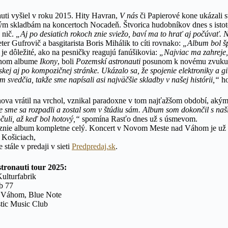
ti vyšiel v roku 2015. Hity Havran,
V nás
či Papierové kone ukázali 
ným skladbám na koncertoch Nocadeň. Štvorica hudobníkov dnes s istoto
 nič.
„Aj po desiatich rokoch znie sviežo, baví ma to hrať aj počúvať
er Gufrovič a basgitarista Boris Mihálik to cíti rovnako:
„Album bol šp
je dôležité, ako na pesničky reagujú fanúšikovia:
„Najviac ma zahreje, 
mnom albume
Ikony
, boli
Pozemskí astronauti
posunom k novému zvuk
skej aj po kompozičnej stránke. Ukázalo sa, že spojenie elektroniky a 
m svedčia, takže sme napísali asi najväčšie skladby v našej histórii,“
ho
ova vrátil na vrchol, vznikal paradoxne v tom najťažšom období, aký
 sme sa rozpadli a zostal som v štúdiu sám. Album som dokončil s n
uli, až keď bol hotový,“
spomína Rasťo dnes už s úsmevom.
znie album kompletne celý. Koncert v Novom Meste nad Váhom je už 
 Košiciach,
e stále v predaji v sieti
Predpredaj.sk
.
tronauti tour 2025:
ulturfabrik
b 77
d Váhom, Blue Note
stic Music Club