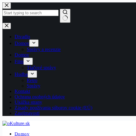
Skip
to
content
No
results
Divadlo
Domov
Správy a recenzie
Domov
Film
Tlačové správy
Hudba
Retro
Správy
Kontakt
Ochrana osobných údajov
Ukážka strany
Zásady používania súborov cookie (EÚ)
Zaujímavosti
Domov