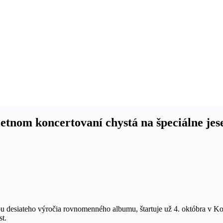
etnom koncertovaní chystá na špeciálne jes
u desiateho výročia rovnomenného albumu, štartuje už 4. októbra v Koš
t.