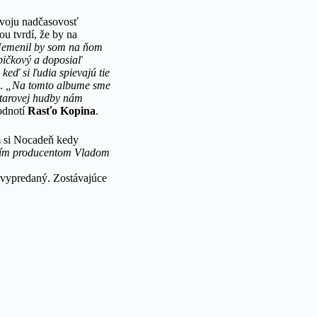
svoju nadčasovosť
u tvrdí, že by na
. Nemenil by som na ňom
ičkový a doposiaľ
keď si ľudia spievajú tie
u.
„Na tomto albume sme
gitarovej hudby nám
dnotí
Rasťo Kopina
.
m si Nocadeň kedy
aším producentom Vladom
vypredaný. Zostávajúce