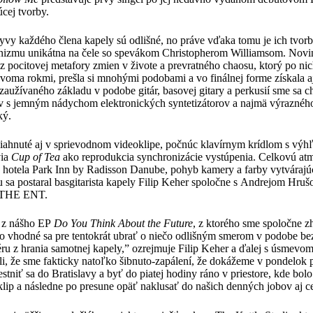
cej tvorby.
lyvy každého člena kapely sú odlišné, no práve vďaka tomu je ich tvo
ťanizmu unikátna na čele so spevákom Christopherom Williamsom. Nov
 pocitovej metafory zmien v živote a prevratného chaosu, ktorý po ni
dvoma rokmi, prešla si mnohými podobami a vo finálnej forme získala a
aužívaného základu v podobe gitár, basovej gitary a perkusií sme sa ch
s jemným nádychom elektronických syntetizátorov a najmä výrazného 
ký.
iahnuté aj v sprievodnom videoklipe, počnúc klavírnym krídlom s vý
via
Cup of Tea
ako reprodukcia synchronizácie vystúpenia. Celkovú atm
 hotela Park Inn by Radisson Danube, pohyb kamery a farby vytvárajú
iu sa postaral basgitarista kapely Filip Keher spoločne s Andrejom Hr
a THE ENT.
 z nášho EP
Do
You Think About the Future
, z ktorého sme spoločne z
šlo vhodné sa pre tentokrát ubrať o niečo odlišným smerom v podobe b
éru z hrania samotnej kapely,” ozrejmuje Filip Keher a ďalej s úsmevo
li, že sme fakticky natoľko šibnuto-zapálení, že dokážeme v pondelok
stniť sa do Bratislavy a byť do piatej hodiny ráno v priestore, kde bol
klip a následne po presune opäť naklusať do našich denných jobov aj c