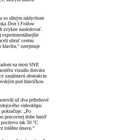
rba so silným nádychom
inka
Don´t Follow
ch zvykne nasledovať.
j experimentálnejšie
celi ubrať cestou
klavíra,“ ozrejmuje
hľadom na most SNP,
osféru vizuálu dotvára
ce zaujímavú abstrakciu
ušovským pod hlavičkou
hotovili už dva príbehové
ezdejového videoklipu
m pokračuje: „Po
 po pracovnej dobe hneď
o pocitovo tak 50 °C
ez totálnu únavu.“