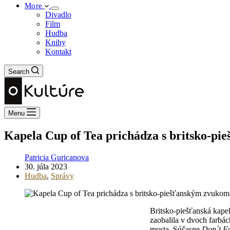
More
Divadlo
Film
Hudba
Knihy
Kontakt
Search
Menu
Kapela Cup of Tea prichádza s britsko-p
Patricia Guricanova
30. júla 2023
Hudba
,
Správy
Britsko-piešťanská kape
zaobalila v dvoch farbác
mosta. Súčasne
Don´t F