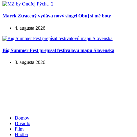
Marek Ztracený vydáva nový singel Obuj si mé boty
4. augusta 2026
Big Summer Fest prepísal festivalovú mapu Slovenska
3. augusta 2026
Domov
Divadlo
Film
Hudba