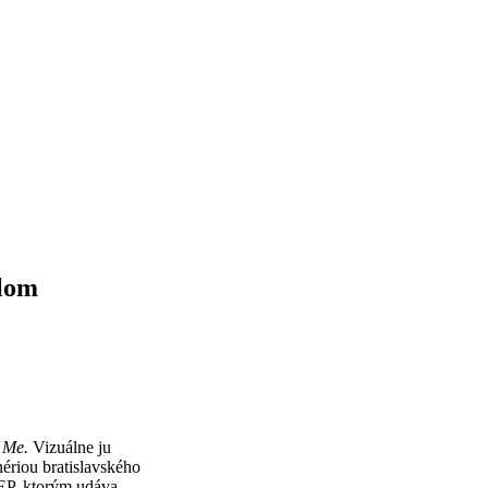
álom
 Me.
Vizuálne ju
nériou bratislavského
EP, ktorým udáva