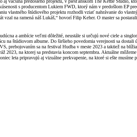
o aj väčšina predošlého projektu, v piešťanskom The Kettle Studio, kto
 skúsenosti s producentom Lukiem FWD, ktorý nám v predošlom EP pred
niu vlastného štúdiového projektu rozhodli vziať nahrávanie do vlastný
rát vzal na ramená náš Lukáš,“ hovorí Filip Keher. O master sa postarali
udúcna a ambície veľmi dôležité, neustále si určujú nové ciele a singl
ácu na štúdiovom albume. Do širšieho povedomia verejnosti sa dostali 
S, prebojovaním sa na festival Hudba v meste 2023 a taktiež na blížia
ráž 2023, na ktorej sa predstavia koncom septembra. Aktuálne môžeme 
oniec leta pripravujú aj vizuálne prekvapenie, na ktoré si ešte musíme 