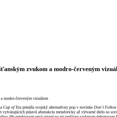
iešťanským zvukom a modro-červeným vizu
la
Cup of Tea
prináša svojský alternatívny pop v novinke
Don´t Follow
h vytvárajúcich pútavú abstrakciu metaforicky až výtvarné dielo so sce
ollow Me
predstavuje prvý singel po jej nedávno vydanom debutovom 