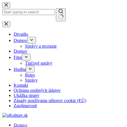
Skip
to
content
No
results
Divadlo
Domov
Správy a recenzie
Domov
Film
Tlačové správy
Hudba
Retro
Správy
Kontakt
Ochrana osobných údajov
Ukážka strany
Zásady používania súborov cookie (EÚ)
Zaujímavosti
Domov