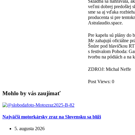
Skladba sa nahrávala, ak
veľmi dobrej predošlej
sme sa aj vďaka rozbieha
producenta si pre tentok
Astralaudio.space.
Pre kapelu sú plány do b
Me
zahajujú oficiálne pr
Šnúre pod hlavičkou RTV
s festivalom Pohoda: Ga
tvorbu na pódiách a na k
ZDROJ: Michal Neffe
Post Views:
0
Mohlo by vás zaujímať
Najväčší motorkársky zraz na Slovensku sa blíži
5. augusta 2026