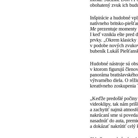
obohatený zvuk ich budú
Inšpirácie a hudobné vp
natívneho britsko-pieš
Me
prezentuje momenty z
I keď vznikla ešte pred 
prvky. „Okrem klasicky z
v podobe nových zvukov 
bubeník Lukáš Piešťans
Hudobné nástroje sú obs
v ktorom figurujú členo
panoráma bratislavského
výtvarného diela. O réž
kreatívneho zoskupeni
„Keďže predošlé počiny
videoklipy, tak nám pri
a zachytiť najmä atmosf
nakrúcaní sme si poveda
nasadnúť do auta, premie
a dokázať nakrútiť celý 