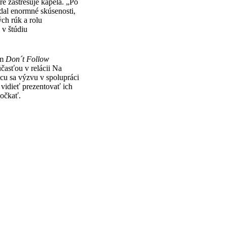
ré zastrešuje kapela. „Po
al enormné skúsenosti,
ch rúk a rolu
 v štúdiu
om
Don´t Follow
účasťou v relácii Na
cu sa výzvu v spolupráci
vidieť prezentovať ich
počkať.