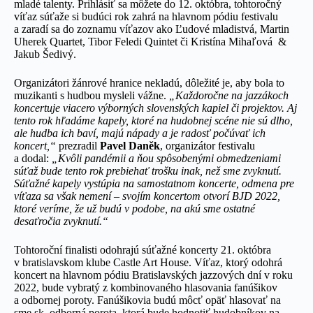
mladé talenty. Prihlásiť sa môžete do 12. októbra, tohtoročný
víťaz súťaže si budúci rok zahrá na hlavnom pódiu festivalu
a zaradí sa do zoznamu víťazov ako Ľudové mladistvá, Martin
Uherek Quartet, Tibor Feledi Quintet či Kristína Mihaľová &
Jakub Šedivý.
Organizátori žánrové hranice nekladú, dôležité je, aby bola to
muzikanti s hudbou mysleli vážne.
„Každoročne na jazzákoch
koncertuje viacero výborných slovenských kapiel či projektov. Aj
tento rok hľadáme kapely, ktoré na hudobnej scéne nie sú dlho,
ale hudba ich baví, majú nápady a je radosť počúvať ich
koncert,“
prezradil
Pavel Daněk
, organizátor festivalu
a dodal:
„Kvôli pandémii a ňou spôsobenými obmedzeniami
súťaž bude tento rok prebiehať trošku inak, než sme zvyknutí.
Súťažné kapely vystúpia na samostatnom koncerte, odmena pre
víťaza sa však nemení – svojím koncertom otvorí BJD 2022,
ktoré veríme, že už budú v podobe, na akú sme ostatné
desaťročia zvyknutí.“
Tohtoroční finalisti odohrajú súťažné koncerty 21. októbra
v bratislavskom klube Castle Art House. Víťaz, ktorý odohrá
koncert na hlavnom pódiu Bratislavských jazzových dní v roku
2022, bude vybratý z kombinovaného hlasovania fanúšikov
a odbornej poroty. Fanúšikovia budú môcť opäť hlasovať na
sme.sk, odborná porota, ktorá bude hodnotiť hudobníkov na