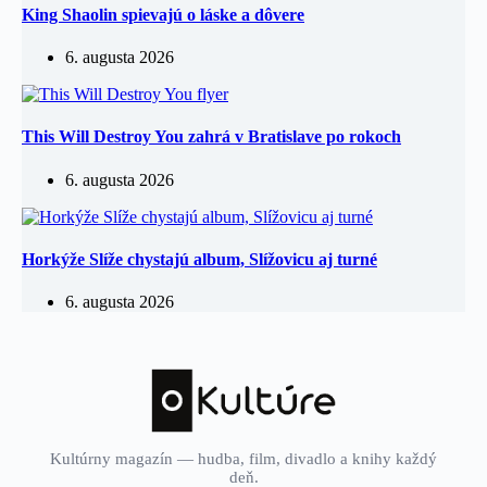
King Shaolin spievajú o láske a dôvere
6. augusta 2026
This Will Destroy You zahrá v Bratislave po rokoch
6. augusta 2026
Horkýže Slíže chystajú album, Slížovicu aj turné
6. augusta 2026
Kultúrny magazín — hudba, film, divadlo a knihy každý
deň.