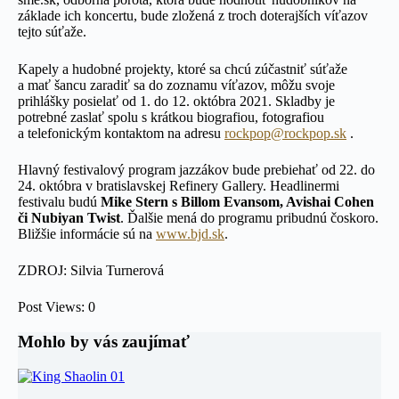
základe ich koncertu, bude zložená z troch doterajších víťazov
tejto súťaže.
Kapely a hudobné projekty, ktoré sa chcú zúčastniť súťaže
a mať šancu zaradiť sa do zoznamu víťazov, môžu svoje
prihlášky posielať od 1. do 12. októbra 2021. Skladby je
potrebné zaslať spolu s krátkou biografiou, fotografiou
a telefonickým kontaktom na adresu
rockpop@rockpop.sk
.
Hlavný festivalový program jazzákov bude prebiehať od 22. do
24. októbra v bratislavskej Refinery Gallery. Headlinermi
festivalu budú
Mike Stern s Billom Evansom, Avishai Cohen
či Nubiyan Twist
. Ďalšie mená do programu pribudnú čoskoro.
Bližšie informácie sú na
www.bjd.sk
.
ZDROJ: Silvia Turnerová
Post Views:
0
Mohlo by vás zaujímať