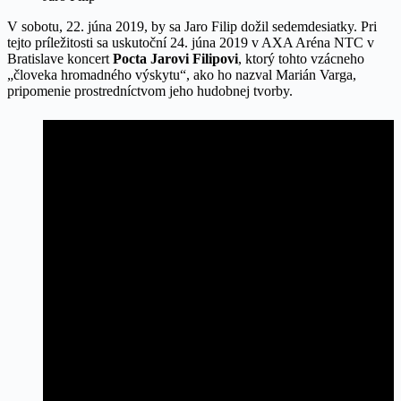
V sobotu, 22. júna 2019, by sa Jaro Filip dožil sedemdesiatky. Pri
tejto príležitosti sa uskutoční 24. júna 2019 v AXA Aréna NTC v
Bratislave koncert
Pocta Jarovi Filipovi
, ktorý tohto vzácneho
„človeka hromadného výskytu“, ako ho nazval Marián Varga,
pripomenie prostredníctvom jeho hudobnej tvorby.