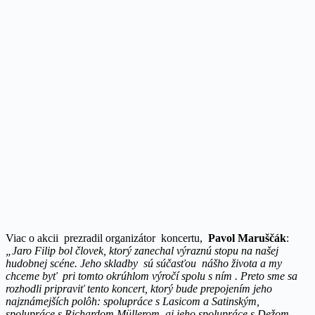
Viac o akcii prezradil organizátor koncertu,
Pavol Maruščák
:
„Jaro Filip bol človek, ktorý zanechal výraznú stopu na našej
hudobnej scéne. Jeho skladby sú súčasťou nášho života a my
chceme byť pri tomto okrúhlom výročí spolu s ním . Preto sme sa
rozhodli pripraviť tento koncert, ktorý bude prepojením jeho
najznámejších polôh: spolupráce s Lasicom a Satinským,
spolupráce s Richardom Müllerom, aj jeho spolupráce s Dežom