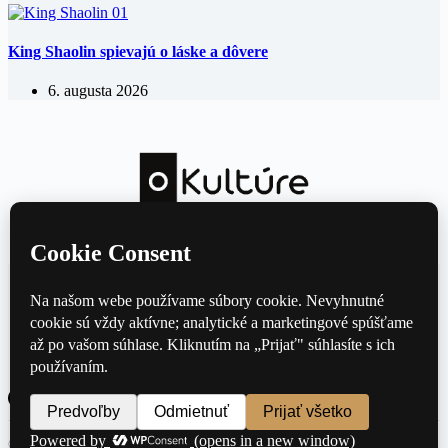
King Shaolin spievajú o láske a dôvere
6. augusta 2026
Kultúrny magazín — hudba, film, divadlo a knihy každý deň.
Domov
Divadlo
Film
Hudba
Knihy
Kontakt
© 2026 oKulture.sk — Všetky práva vyhradené ·
Ochrana osobných