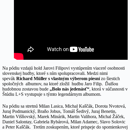
Na pódiu vzdajú hold Jarovi Filipovi vystúpením viaceré osobnosti
slovenskej hudby, ktoré s ním spolupracovali. Medzi nimi
spevák
Richard Müller s vlastným výberom piesní
zo šiestich
spoločných albumov, na ktoré zložil hudbu Jaro Filip. Ďalšou
hudobnou zostavou bude
„Bolo nás jedenásť“
, ktorá v súčasnosti v
Štúdiu L+S vystupuje s týmto legendárnym albumom.
Na pódiu sa stretnú Milan Lasica, Michal Kaščák, Dorota Nvotová,
Juraj Podmanický, Braňo Jobus, Tomáš Šedivý, Juraj Benetin,
Martin Višňovský, Marek Minárik, Martin Valihora, Michal Žáček,
Daniel Salontay, Gabriela Rybárová, Milan Adamec, Slavo Solovic
a Peter Kaščák. Tretím zoskupením, ktoré prispeje do spomienkovej