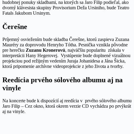
hudobnej ponuky skladbami, na ktorých sa Jaro Filip podieľal, ako
dvorný klávesista skupiny Provisorium Deža Ursiniho, bude Teatro
Fatals Jakubom Ursinym.
Čerešne
Príjemný osviežením bude skladba Čerešne, ktorú zaspieva Zuzana
Mauréry za doprovodu Henryho Tótha. Pesnička vznikla pôvodne
pre herečku
Zuzanu Kronerovú
, najväčšiu popularitu získala v
interpretácii Hany Hegerovej. Vystúpenie bude doplnené vizuálnou
projekciou pod režijným vedením Juraja Johanidesa a Jána Šicka,
ktorá pripomenie archívne videoprojekcie z jeho života a tvorby.
Reedícia prvého sólového albumu aj na
vinyle
Na koncerte bude k dispozícií aj reedícia v prvého sólového albumu
Jaro Filip – Cez okno, ktorá okrem verzie CD vychádza po prvýkrát
aj na vinyle.