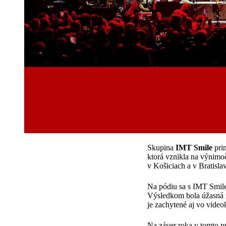
Skupina
IMT Smile
prin
ktorá vznikla na výnimo
v Košiciach a v Bratisla
Na pódiu sa s IMT Smile 
Výsledkom bola úžasná ná
je zachytené aj vo video
Na záver roka v tomto 