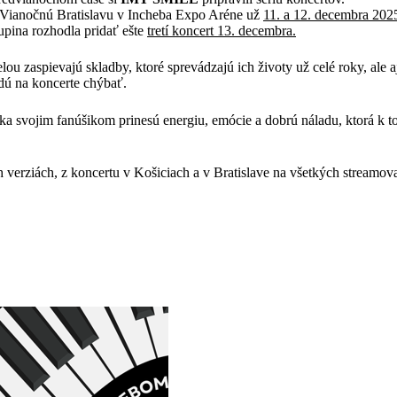
ianočnú Bratislavu v Incheba Expo Aréne už
11. a 12. decembra 202
kupina rozhodla pridať ešte
tretí koncert 13. decembra.
elou zaspievajú skladby, ktoré sprevádzajú ich životy už celé roky, ale aj 
dú na koncerte chýbať.
 svojim fanúšikom prinesú energiu, emócie a dobrú náladu, ktorá k 
 verziách, z koncertu v Košiciach a v Bratislave na všetkých streamov