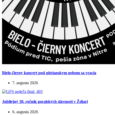
Bielo-čierny koncert pod nitrianskym nebom sa vracia
7. augusta 2026
Jubilejný 30. ročník goralských slávností v Ždiari
6. augusta 2026