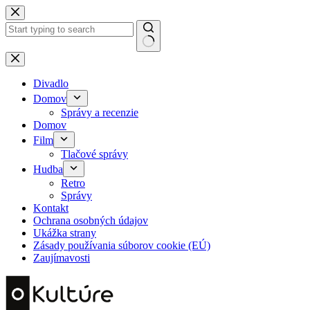
Skip
to
content
No
results
Divadlo
Domov
Správy a recenzie
Domov
Film
Tlačové správy
Hudba
Retro
Správy
Kontakt
Ochrana osobných údajov
Ukážka strany
Zásady používania súborov cookie (EÚ)
Zaujímavosti