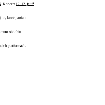
5
. Koncert
12. 12. je už
tie, ktoré patria k
tomuto obdobiu
acích platformách.