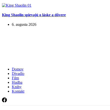
King Shaolin spievajú o láske a dôvere
6. augusta 2026
Domov
Divadlo
Film
Hudba
Knihy
Kontakt