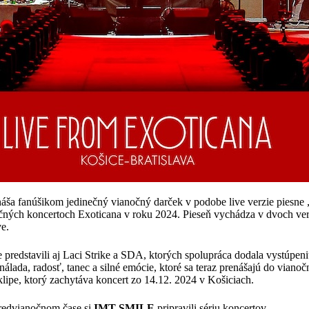
áša fanúšikom jedinečný vianočný darček v podobe live verzie piesne 
čných koncertoch Exoticana v roku 2024. Pieseň vychádza v dvoch ver
ve.
predstavili aj Laci Strike a SDA, ktorých spolupráca dodala vystúpeni
lada, radosť, tanec a silné emócie, ktoré sa teraz prenášajú do vianoč
klipe, ktorý zachytáva koncert zo 14.12. 2024 v Košiciach.
predvianočnom čase si
IMT SMILE
pripravili sériu koncertov.