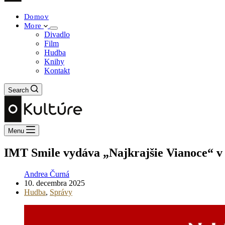
Domov
More
Divadlo
Film
Hudba
Knihy
Kontakt
Search
Menu
IMT Smile vydáva „Najkrajšie Vianoce“ v l
Andrea Čurná
10. decembra 2025
Hudba
,
Správy