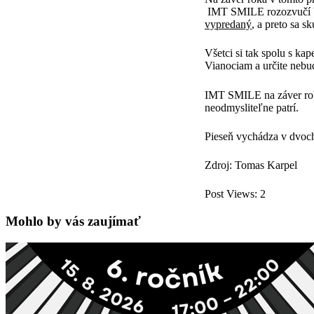
IMT SMILE rozozvučí V
vypredaný
, a preto sa s
Všetci si tak spolu s kap
Vianociam a určite nebu
IMT SMILE na záver roka
neodmysliteľne patrí.
Pieseň vychádza v dvoch
Zdroj: Tomas Karpel
Post Views:
2
Mohlo by vás zaujímať