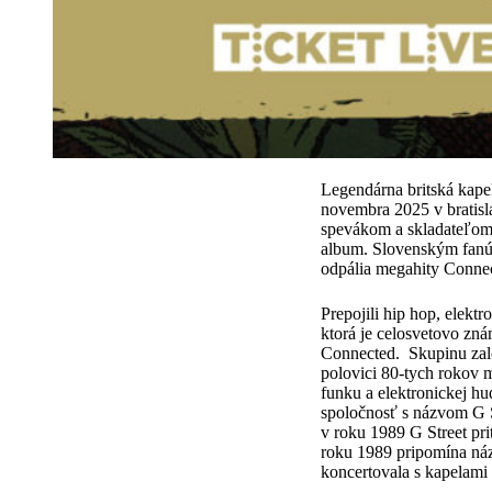
Legendárna britská kape
novembra 2025 v bratisl
spevákom a skladateľom 
album. Slovenským fanúš
odpália megahity Connec
Prepojili hip hop, elekt
ktorá je celosvetovo zn
Connected. Skupinu založ
polovici 80-tych rokov 
funku a elektronickej hu
spoločnosť s názvom G 
v roku 1989 G Street pr
roku 1989 pripomína náz
koncertovala s kapelami