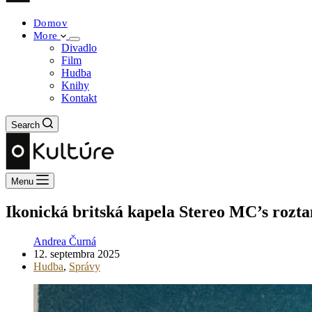
Domov
More
Divadlo
Film
Hudba
Knihy
Kontakt
Search
Menu
Ikonická britská kapela Stereo MC’s rozta
Andrea Čurná
12. septembra 2025
Hudba
,
Správy