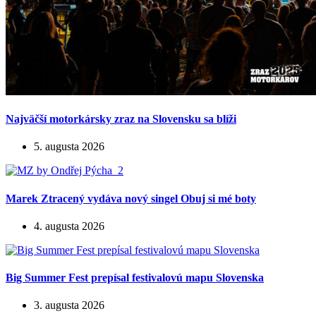
Najväčší motorkársky zraz na Slovensku sa blíži
5. augusta 2026
Marek Ztracený vydáva nový singel Obuj si mé boty
4. augusta 2026
Big Summer Fest prepísal festivalovú mapu Slovenska
3. augusta 2026