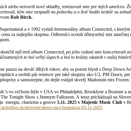
ch alebo netvorili nové skladby, remixovali sme pre iných umelcov. Žil
ertovali, kým sme nespadli na pohovku a o šesť hodín neskôr sa zobudil
mevom
Rob Birch.
Supernatural a v 1992 vydali fenomenálny album Connected, s ktorým 
 cenu za najlepšiu skupinu. Odborníci ocenili dômyselný mix tanečnej e
opom.
končili náš tretí album Connected, po jeho vydaní sme koncertovali as
zúčastnených to bol veľký úspech a bol to krásny okamih v našej históri
iálne pauzu na deväť dlhých rokov, aby sa potom blysli s Deep Down A
pilácii a urobili pár remixov pre také skupiny ako U2, PM Dawn, pre
phoprisy a samozrejme, do dejín vstúpil skvelý Madonnin mix Frozen.
 Mc’s vo veľkom štýle v USA vo Philadelphii, Brooklyne a Bostone a
 The Tonight Show s Jimmym Fallonom. A teraz prichádzajú na Slove
ju energiu, charizmu a groove
5.11. 2025 v Majestic Music Club
v Br
.ticketlive.sk/sk/event/stereo-mcs-bratislava-05-11-2025
á