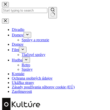
Skip
to
content
No
results
Divadlo
Domov
Správy a recenzie
Domov
Film
Tlačové správy
Hudba
Retro
Správy
Kontakt
Ochrana osobných údajov
Ukážka strany
Zásady používania súborov cookie (EÚ)
Zaujímavosti