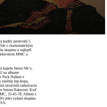
ej hudby predvedú 5.
čele s charizmatickým
u skupinu a najlepší
ratislavskom MMC a
vá kapela Stereo Mc’s,
92 na albume
nt Nick Hallam v
 k ranému hip-hopu,
stnú nezávislú nahrávaciu
ľom Jonom Bakerom. Keď
o MC, 33-45-78. Album z
 Po jeho vydaní skupina
 USA.