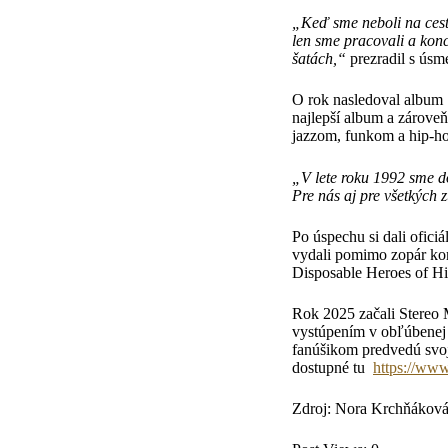
„Keď sme neboli na cestá
len sme pracovali a konc
šatách,“
prezradil s ús
O rok nasledoval album 
najlepší album a zároveň
jazzom, funkom a hip-h
„V lete roku 1992 sme do
Pre nás aj pre všetkých 
Po úspechu si dali ofic
vydali pomimo zopár kom
Disposable Heroes of Hi
Rok 2025 začali Stereo
vystúpením v obľúbenej
fanúšikom predvedú svo
dostupné tu
https://www
Zdroj: Nora Krchňákov