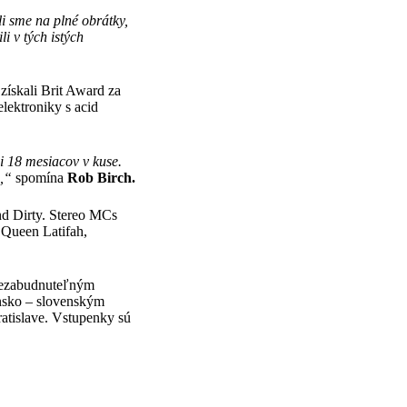
i sme na plné obrátky,
i v tých istých
získali Brit Award za
lektroniky s acid
i 18 mesiacov v kuse.
i,“
spomína
Rob Birch.
nd Dirty. Stereo MCs
 Queen Latifah,
 nezabudnuteľným
nsko – slovenským
atislave. Vstupenky sú