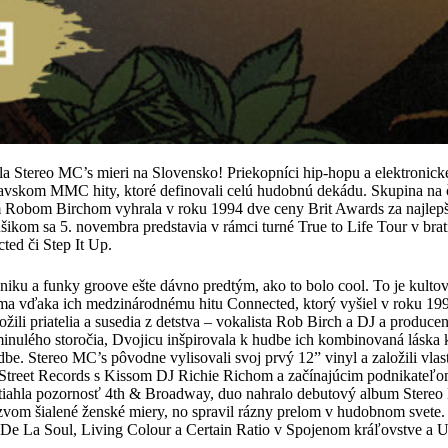
la Stereo MC’s mieri na Slovensko! Priekopníci hip-hopu a elektronick
avskom MMC hity, ktoré definovali celú hudobnú dekádu. Skupina na 
Robom Birchom vyhrala v roku 1994 dve ceny Brit Awards za najlepši
ikom sa 5. novembra predstavia v rámci turné True to Life Tour v b
ted či Step It Up.
roniku a funky groove ešte dávno predtým, ako to bolo cool. To je kulto
áma vďaka ich medzinárodnému hitu Connected, ktorý vyšiel v roku 19
ili priatelia a susedia z detstva – vokalista Rob Birch a DJ a produce
minulého storočia, Dvojicu inšpirovala k hudbe ich kombinovaná láska
dbe. Stereo MC’s pôvodne vylisovali svoj prvý 12” vinyl a založili vla
Street Records s Kissom DJ Richie Richom a začínajúcim podnikate
itiahla pozornosť 4th & Broadway, duo nahralo debutový album Stere
vom šialené ženské miery, no spravil rázny prelom v hudobnom svete.
 De La Soul, Living Colour a Certain Ratio v Spojenom kráľovstve a