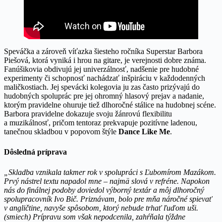
Speváčka a zároveň víťazka šiesteho ročníka Superstar Barbora
Piešová, ktorá vyniká i hrou na gitare, je verejnosti dobre známa.
Fanúšikovia obdivujú jej univerzálnosť, nadšenie pre hudobné
experimenty či schopnosť nachádzať inšpiráciu v každodenných
maličkostiach. Jej spevácki kolegovia ju zas často prizývajú do
hudobných spoluprác pre jej ohromný hlasový prejav a nadanie,
ktorým pravidelne ohuruje tiež dlhoročné stálice na hudobnej scéne.
Barbora pravidelne dokazuje svoju žánrovú flexibilitu
a muzikálnosť, pričom tentoraz prekvapuje pozitívne ladenou,
tanečnou skladbou v popovom štýle
Dance Like Me
.
Dôsledná príprava
„Skladba vznikala takmer rok v spolupráci s Ľubomírom Mazákom.
Prvý nástrel textu napadol mne – najmä slová v refréne. Napokon
nás do finálnej podoby doviedol výborný textár a môj dlhoročný
spolupracovník Ivo Bič. Priznávam, bolo pre mňa náročné spievať
v angličtine, navyše spôsobom, ktorý nebude trhať ľuďom uši.
(smiech) Prípravu som však nepodcenila, zahŕňala týždne