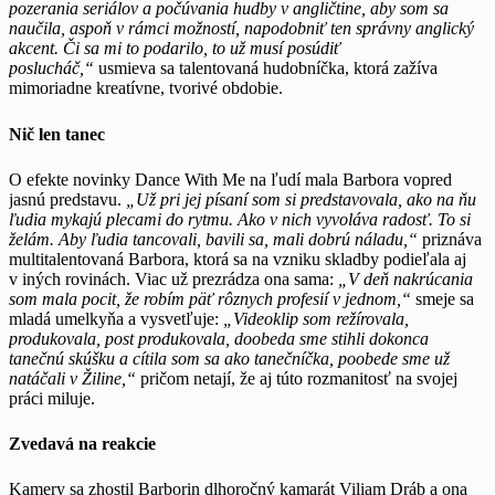
pozerania seriálov a počúvania hudby v angličtine, aby som sa
naučila, aspoň v rámci možností, napodobniť ten správny anglický
akcent. Či sa mi to podarilo, to už musí posúdiť
poslucháč,“
usmieva sa talentovaná hudobníčka, ktorá zažíva
mimoriadne kreatívne, tvorivé obdobie.
Nič len tanec
O efekte novinky Dance With Me na ľudí mala Barbora vopred
jasnú predstavu.
„Už pri jej písaní som si predstavovala, ako na ňu
ľudia mykajú plecami do rytmu. Ako v nich vyvoláva radosť. To si
želám. Aby ľudia tancovali, bavili sa, mali dobrú náladu,“
priznáva
multitalentovaná Barbora, ktorá sa na vzniku skladby podieľala aj
v iných rovinách. Viac už prezrádza ona sama:
„V deň nakrúcania
som mala pocit, že robím päť rôznych profesií v jednom,“
smeje sa
mladá umelkyňa a vysvetľuje:
„Videoklip som režírovala,
produkovala, post produkovala, doobeda sme stihli dokonca
tanečnú skúšku a cítila som sa ako tanečníčka, poobede sme už
natáčali v Žiline,“
pričom netají, že aj túto rozmanitosť na svojej
práci miluje.
Zvedavá na reakcie
Kamery sa zhostil Barborin dlhoročný kamarát Viliam Dráb a ona