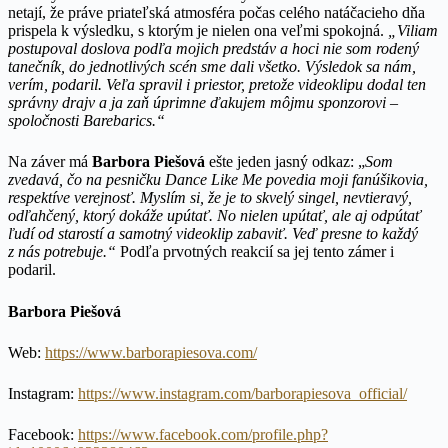
netají, že práve priateľská atmosféra počas celého natáčacieho dňa
prispela k výsledku, s ktorým je nielen ona veľmi spokojná.
„Viliam
postupoval doslova podľa mojich predstáv a hoci nie som rodený
tanečník, do jednotlivých scén sme dali všetko. Výsledok sa nám,
verím, podaril. Veľa spravil i priestor, pretože videoklipu dodal ten
správny drajv a ja zaň úprimne ďakujem môjmu sponzorovi –
spoločnosti Barebarics.“
Na záver má
Barbora Piešová
ešte jeden jasný odkaz: „
Som
zvedavá, čo na pesničku Dance Like Me povedia moji fanúšikovia,
respektíve verejnosť. Myslím si, že je to skvelý singel, nevtieravý,
odľahčený, ktorý dokáže upútať. No nielen upútať, ale aj odpútať
ľudí od starostí a samotný videoklip zabaviť. Veď presne to každý
z nás potrebuje.“
Podľa prvotných reakcií sa jej tento zámer i
podaril.
Barbora Piešová
Web:
https://www.barborapiesova.com/
Instagram:
https://www.instagram.com/barborapiesova_official/
Facebook:
https://www.facebook.com/profile.php?