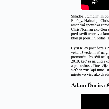
Skladba Stumblin‘ In bo
Európy. Nahrali ju Chri
americká speváčka zarad
Chris Norman ako člen s
predstavili tvorcovia k
ktorí ju použili v jedne
Cyril Riley pochádza z 
veku už vedel hrať na gi
promotéra. Po sérii neús
2018, keď sa na ulici s
a pracovitosť. Dnes žij
sieťach zdieľajú futbali
miesto vo viac ako dvads
Adam Ďurica &