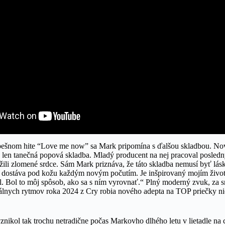
ešnom hite “Love me now” sa Mark pripomína s ďalšou skladbou. No
 len tanečná popová skladba. Mladý producent na nej pracoval posledný
žili zlomené srdce. Sám Mark priznáva, že táto skladba nemusí byť lásk
m dostáva pod kožu každým novým počutím. Je inšpirovaný mojím živo
. Bol to môj spôsob, ako sa s ním vyrovnať.“ Plný moderný zvuk, za srd
álnych rytmov roka 2024 z Cry robia nového adepta na TOP priečky ni
znikol tak trochu netradične počas Markovho dlhého letu v lietadle na