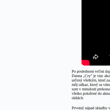
Po poslednom veľmi úsp
Danna „Cry“ je viac ako
určený všetkým, ktorí za
môj odkaz, ktorý sa vá
som v minulosti prekonal
všetko položené do aktu
rádiách.
Prvotný nápad skladby v