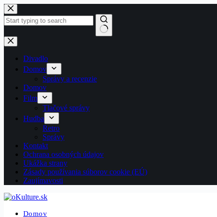
Skip
to
content
No
results
Divadlo
Domov
Správy a recenzie
Domov
Film
Tlačové správy
Hudba
Retro
Správy
Kontakt
Ochrana osobných údajov
Ukážka strany
Zásady používania súborov cookie (EÚ)
Zaujímavosti
Domov