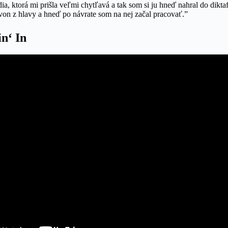
a, ktorá mi prišla veľmi chytľavá a tak som si ju hneď nahral do diktaf
on z hlavy a hneď po návrate som na nej začal pracovať.”
n‘ In