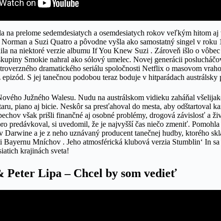
la na prelome sedemdesiatych a osemdesiatych rokov veľkým hitom aj 
s Norman a Suzi Quatro a pôvodne vyšla ako samostatný singel v roku 
ila na niektoré verzie albumu If You Knew Suzi . Zároveň išlo o vôbec
kupiny Smokie nahral ako sólový umelec. Novej generácii poslucháčo
ontroverzného dramatického seriálu spoločnosti Netflix o masovom vrah
j z epizód. S jej tanečnou podobou teraz boduje v hitparádach austráls
Nového Južného Walesu. Nudu na austrálskom vidieku zaháňal všelija
taru, piano aj bicie. Neskôr sa presťahoval do mesta, aby odštartoval ka
pechov však prišli finančné aj osobné problémy, drogová závislosť a ž
koro predávkoval, si uvedomil, že je najvyšší čas niečo zmeniť. Pomoh
e v Darwine a je z neho uznávaný producent tanečnej hudby, ktorého sk
sti Bayernu Mníchov . Jeho atmosférická klubová verzia Stumblin‘ In sa
iatich krajinách sveta!
 Peter Lipa – Chcel by som vedieť