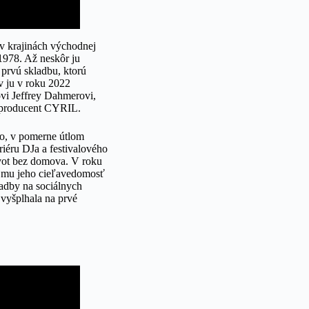
v krajinách východnej
1978. Až neskôr ju
 prvú skladbu, ktorú
v ju v roku 2022
ovi Jeffrey Dahmerovi,
ky producent CYRIL.
ko, v pomerne útlom
riéru DJa a festivalového
ivot bez domova. V roku
la mu jeho cieľavedomosť
ladby na sociálnych
 vyšplhala na prvé