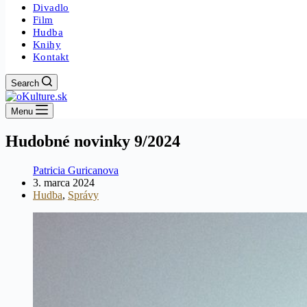
Divadlo
Film
Hudba
Knihy
Kontakt
Search
Menu
Hudobné novinky 9/2024
Patricia Guricanova
3. marca 2024
Hudba
,
Správy