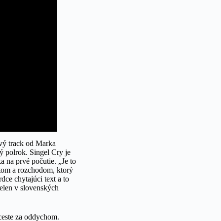
vý track od Marka
 polrok. Singel Cry je
a na prvé počutie. „Je to
tom a rozchodom, ktorý
ce chytajúci text a to
elen v slovenských
 ceste za oddychom.