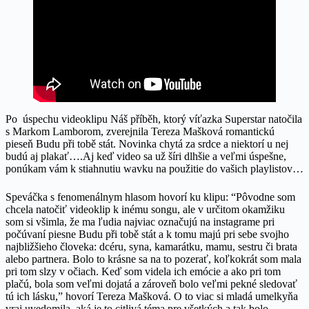
Po úspechu videoklipu Náš příběh, ktorý víťazka Superstar natočila
s Markom Lamborom, zverejnila Tereza Mašková romantickú
pieseň Budu při tobě stát. Novinka chytá za srdce a niektorí u nej
budú aj plakať….Aj keď video sa už šíri dlhšie a veľmi úspešne,
ponúkam vám k stiahnutiu wavku na použitie do vašich playlistov…
Speváčka s fenomenálnym hlasom hovorí ku klipu: “Pôvodne som
chcela natočiť videoklip k inému songu, ale v určitom okamžiku
som si všimla, že ma ľudia najviac označujú na instagrame pri
počúvaní piesne Budu při tobě stát a k tomu majú pri sebe svojho
najbližšieho človeka: dcéru, syna, kamarátku, mamu, sestru či brata
alebo partnera. Bolo to krásne sa na to pozerať, koľkokrát som mala
pri tom slzy v očiach. Keď som videla ich emócie a ako pri tom
plačú, bola som veľmi dojatá a zároveň bolo veľmi pekné sledovať
tú ich lásku,” hovorí Tereza Mašková. O to viac si mladá umelkyňa
vraj uvedomila, aká je to citlivá téma pre všetkých a tak bolo