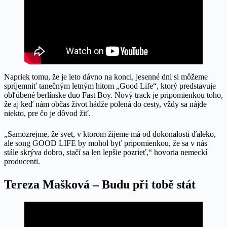
Napriek tomu, že je leto dávno na konci, jesenné dni si môžeme
spríjemniť tanečným letným hitom „Good Life“, ktorý predstavuje
obľúbené berlínske duo Fast Boy. Nový track je pripomienkou toho,
že aj keď nám občas život hádže polená do cesty, vždy sa nájde
niekto, pre čo je dôvod žiť.
„Samozrejme, že svet, v ktorom žijeme má od dokonalosti ďaleko,
ale song GOOD LIFE by mohol byť pripomienkou, že sa v nás
stále skrýva dobro, stačí sa len lepšie pozrieť,“ hovoria nemeckí
producenti.
Tereza Mašková – Budu při tobě stát