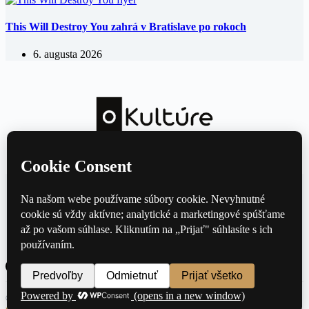
This Will Destroy You zahrá v Bratislave po rokoch
6. augusta 2026
Kultúrny magazín — hudba, film, divadlo a knihy každý deň.
Domov
Divadlo
Film
Hudba
Knihy
Kontakt
© 2026 oKulture.sk — Všetky práva vyhradené ·
Ochrana osobných