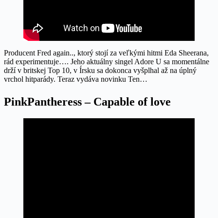
Producent Fred again.., ktorý stojí za veľkými hitmi Eda Sheerana,
rád experimentuje…. Jeho aktuálny singel Adore U sa momentálne
drží v britskej Top 10, v Írsku sa dokonca vyšplhal až na úplný
vrchol hitparády. Teraz vydáva novinku Ten…
PinkPantheress – Capable of love