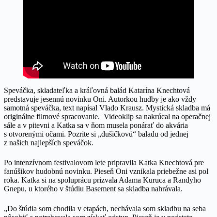
Speváčka, skladateľka a kráľovná balád Katarína Knechtová
predstavuje jesennú novinku Oni. Autorkou hudby je ako vždy
samotná speváčka, text napísal Vlado Krausz. Mystická skladba má
originálne filmové spracovanie. Videoklip sa nakrúcal na operačnej
sále a v pitevni a Katka sa v ňom musela ponárať do akvária
s otvorenými očami. Pozrite si „dušičkovú“ baladu od jednej
z našich najlepších speváčok.
Po intenzívnom festivalovom lete pripravila Katka Knechtová pre
fanúšikov hudobnú novinku. Pieseň Oni vznikala priebežne asi pol
roka. Katka si na spoluprácu prizvala Adama Kuruca a Randyho
Gnepu, u ktorého v štúdiu Basement sa skladba nahrávala.
„Do štúdia som chodila v etapách, nechávala som skladbu na seba