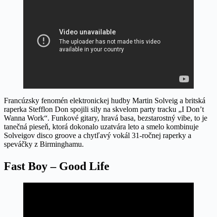
Francúzsky fenomén elektronickej hudby Martin Solveig a britská
raperka Stefflon Don spojili sily na skvelom party tracku „I Don’t
Wanna Work“. Funkové gitary, hravá basa, bezstarostný vibe, to je
tanečná pieseň, ktorá dokonalo uzatvára leto a smelo kombinuje
Solveigov disco groove a chytľavý vokál 31-ročnej raperky a
speváčky z Birminghamu.
Fast Boy – Good Life