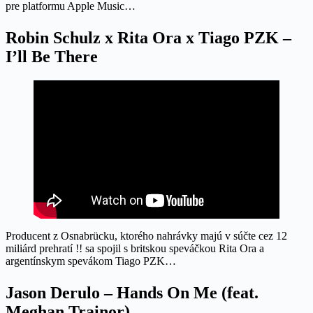
pre platformu Apple Music…
Robin Schulz x Rita Ora x Tiago PZK –
I’ll Be There
Producent z Osnabrücku, ktorého nahrávky majú v súčte cez 12
miliárd prehratí !! sa spojil s britskou speváčkou Rita Ora a
argentínskym spevákom Tiago PZK…
Jason Derulo – Hands On Me (feat.
Meghan Trainor)