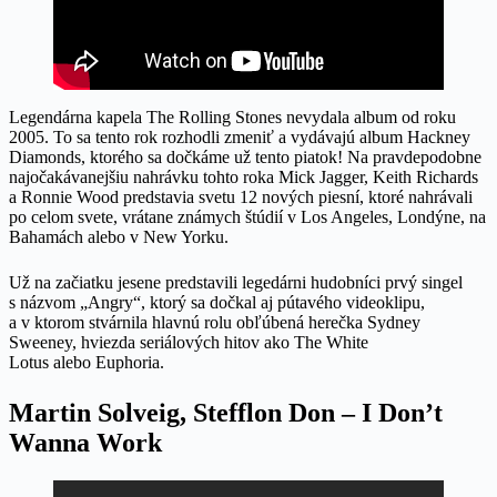
Legendárna kapela The Rolling Stones nevydala album od roku
2005. To sa tento rok rozhodli zmeniť a vydávajú album Hackney
Diamonds, ktorého sa dočkáme už tento piatok! Na pravdepodobne
najočakávanejšiu nahrávku tohto roka Mick Jagger, Keith Richards
a Ronnie Wood predstavia svetu 12 nových piesní, ktoré nahrávali
po celom svete, vrátane známych štúdií v Los Angeles, Londýne, na
Bahamách alebo v New Yorku.
Už na začiatku jesene predstavili legedárni hudobníci prvý singel
s názvom „Angry“, ktorý sa dočkal aj pútavého videoklipu,
a v ktorom stvárnila hlavnú rolu obľúbená herečka Sydney
Sweeney, hviezda seriálových hitov ako The White
Lotus alebo Euphoria.
Martin Solveig, Stefflon Don – I Don’t
Wanna Work