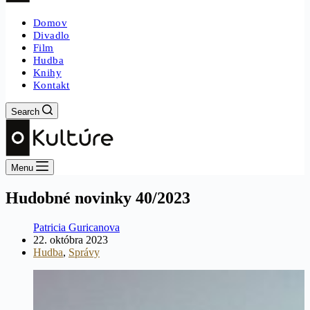
Domov
Divadlo
Film
Hudba
Knihy
Kontakt
Search
Menu
Hudobné novinky 40/2023
Patricia Guricanova
22. októbra 2023
Hudba
,
Správy