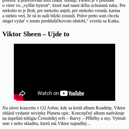
pôsobiť a potrebovala som získať odstup. Pieseň je v podstate
o viere vo „vyššie bytosti“, ktoré nad nami držia ochrannú ruku. Pre
niekoho to je Boh, pre niekoho anjeli, pre niekoho vesmír, karma
a niekto verí, že sú to naši blízki zosnulí. Práve preto som chcela
singel vydať v tomto preddušičkovom období,“ zverila sa Katka.
Viktor Sheen – Ujde to
Na záver koncertu v O2 Aréne, kde sa krstil album Roadtrip, Viktor
ohlásil vydanie novinky Planeta opic. Koncepčný album nadväzuje
na úspešnú trilógiu Černobílej svět – Barvy – Příběhy a sny. Vybrali
sme z neho skladbu, ktorú má Viktor najradšej…