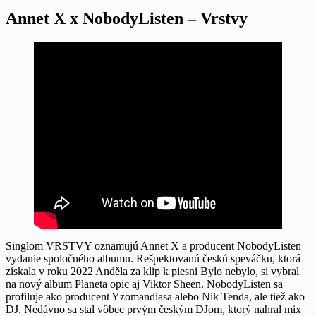
Annet X x NobodyListen – Vrstvy
Singlom VRSTVY oznamujú Annet X a producent NobodyListen
vydanie spoločného albumu. Rešpektovanú českú speváčku, ktorá
získala v roku 2022 Anděla za klip k piesni Bylo nebylo, si vybral
na nový album Planeta opic aj Viktor Sheen. NobodyListen sa
profiluje ako producent Yzomandiasa alebo Nik Tenda, ale tiež ako
DJ. Nedávno sa stal vôbec prvým českým DJom, ktorý nahral mix