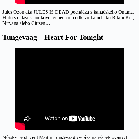
Jules Ozon aka JULES IS DEAD pochádza z kanadského Ontária.
Hrdo sa hlási k punkovej generácii a odkazu kapiel ako Bikini Kill,
Nirvana alebo Citizen…
Tungevaag – Heart For Tonight
Nórsky producent Martin Tungevaag vydáva na rešpektovaných