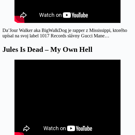
Da’Jour Walker aka BigWalkDog je rapper z Mississippi, ktorého
upísal na svoj label 1017 Records slávny Gucci Mane…
Jules Is Dead – My Own Hell