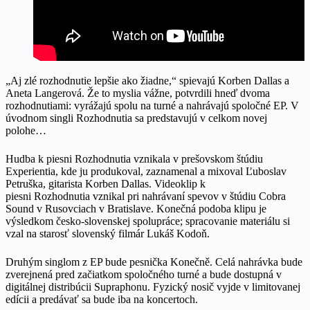
„Aj zlé rozhodnutie lepšie ako žiadne,“ spievajú Korben Dallas a
Aneta Langerová. Že to myslia vážne, potvrdili hneď dvoma
rozhodnutiami: vyrážajú spolu na turné a nahrávajú spoločné EP. V
úvodnom singli Rozhodnutia sa predstavujú v celkom novej
polohe…
Hudba k piesni Rozhodnutia vznikala v prešovskom štúdiu
Experientia, kde ju produkoval, zaznamenal a mixoval Ľuboslav
Petruška, gitarista Korben Dallas. Videoklip k
piesni Rozhodnutia vznikal pri nahrávaní spevov v štúdiu Cobra
Sound v Rusovciach v Bratislave. Konečná podoba klipu je
výsledkom česko-slovenskej spolupráce; spracovanie materiálu si
vzal na starosť slovenský filmár Lukáš Kodoň.
Druhým singlom z EP bude pesnička Konečně. Celá nahrávka bude
zverejnená pred začiatkom spoločného turné a bude dostupná v
digitálnej distribúcii Supraphonu. Fyzický nosič vyjde v limitovanej
edícii a predávať sa bude iba na koncertoch.