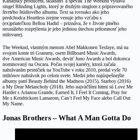
Kanadský producent, skladateľ a spevák The Weeknd vydáva
singel Blinding Lights, ktorý je druhým singlom z pripravovaného
štvrtého štúdiového albumu. Text sa rovnako ako jeho
predchodca Heartless zrejme venuje jeho vzťahu s
(ex)priateľkou Bellou Hadid – priznáva, že v živote plného
neustáleho rozptýlenia je jeho jedinou útechou prítomnosť jeho
milovanej.
The Weeknd, vlastným menom Abel Makkonen Tesfaye, má na
svojom konte tri Grammy, osem Billboard Music Awards,
dve American Music Awards, deväť Juno Awards a bol dokonca
nominovaný na Oscara. Počas svojej kariéry, ktorá začala
nahrávaním pesničiek na YouTube v roku 2010, predal vyše 70
miliónov nahrávok po celom svete. Medzi jeho najúspešnejšie
albumy patrí Beauty Behind the Madness (2015), Starboy (2016)
a My Dear Melancholy (2018). Jeho najväčšími hitmi sú Love Me
Harder s Arianou Grande, Earned It, I Feel It Coming, Pray for
Me s Kendrickom Lamarom, Can’t Feel My Face alebo Call Out
My Name.
Jonas Brothers – What A Man Gotta Do