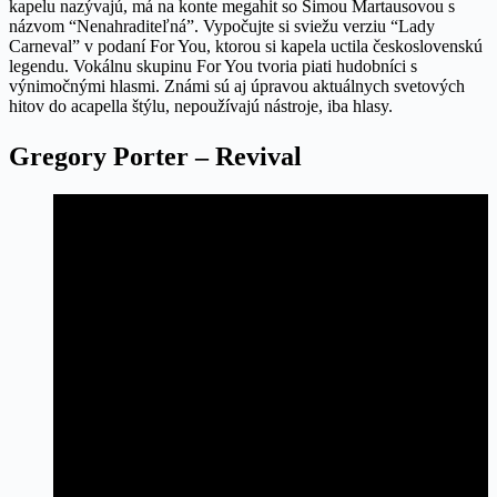
kapelu nazývajú, má na konte megahit so Simou Martausovou s
názvom “Nenahraditeľná”. Vypočujte si sviežu verziu “Lady
Carneval” v podaní For You, ktorou si kapela uctila československú
legendu. Vokálnu skupinu For You tvoria piati hudobníci s
výnimočnými hlasmi. Známi sú aj úpravou aktuálnych svetových
hitov do acapella štýlu, nepoužívajú nástroje, iba hlasy.
Gregory Porter – Revival