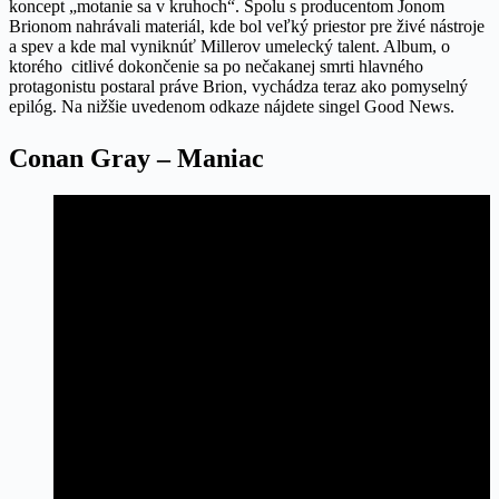
koncept „motanie sa v kruhoch“. Spolu s producentom Jonom
Brionom nahrávali materiál, kde bol veľký priestor pre živé nástroje
a spev a kde mal vyniknúť Millerov umelecký talent. Album, o
ktorého citlivé dokončenie sa po nečakanej smrti hlavného
protagonistu postaral práve Brion, vychádza teraz ako pomyselný
epilóg. Na nižšie uvedenom odkaze nájdete singel Good News.
Conan Gray – Maniac