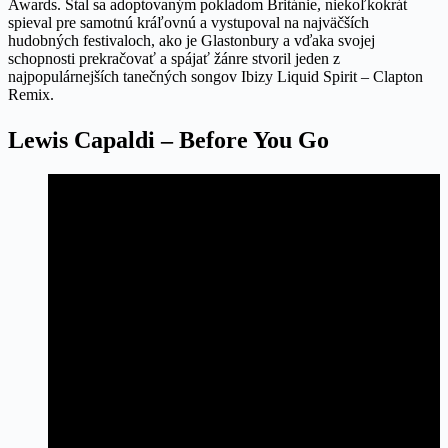
Awards. Stal sa adoptovaným pokladom Británie, niekoľkokrát
spieval pre samotnú kráľovnú a vystupoval na najväčších
hudobných festivaloch, ako je Glastonbury a vďaka svojej
schopnosti prekračovať a spájať žánre stvoril jeden z
najpopulárnejších tanečných songov Ibizy Liquid Spirit – Clapton
Remix.
Lewis Capaldi – Before You Go