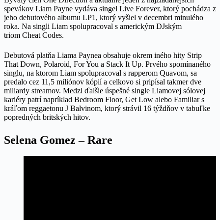
spevákov Liam Payne vydáva singel Live Forever, ktorý pochádza z
jeho debutového albumu LP1, ktorý vyšiel v decembri minulého
roka. Na singli Liam spolupracoval s americkým DJským
triom Cheat Codes.
Debutová platňa Liama Paynea obsahuje okrem iného hity Strip
That Down, Polaroid, For You a Stack It Up. Prvého spomínaného
singlu, na ktorom Liam spolupracoval s rapperom Quavom, sa
predalo cez 11,5 miliónov kópií a celkovo si pripísal takmer dve
miliardy streamov. Medzi ďalšie úspešné single Liamovej sólovej
kariéry patrí napríklad Bedroom Floor, Get Low alebo Familiar s
kráľom reggaetonu J Balvinom, ktorý strávil 16 týždňov v tabuľke
popredných britských hitov.
Selena Gomez – Rare