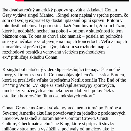
Iba dvadsaťročný americký popový spevák a skladateľ Conan
Gray vydáva singel Maniac. „Singel som napísal v sprche potom, čo
som od svojej expriateľky dostal uplakanú opitú správu. Pritom v
minulosti pobehovala po meste a každému hovorila, že som blázon,
ktorý ju nedokáže nechať na pokoji – pritom v skutočnosti je tým
bláznom ona. To ona sa chová ako maniak – posiela mi polnočné
smsky a nečakane sa objavuje na mojich koncertoch. Veľa z mojich
kamarátov si prešlo tým istým, tak som sa rozhodol napísať
rozchodovú pesničku venovanú všetkým psychotickým
ex,“ približuje skladbu Conan.
K singlu bol natočený videoklip stelesňujúci tie najväčšie nočné
mory, v ktorom sa vedľa Conana objavuje herečka Jessica Barden,
ktorá sa preslávila vďaka úspešnému Netflix seriálu The End of the
F***ing World. „V klipe sa stretávajú stereotypy športových,
umelecky založených alebo nekonečne dobrých polovičiek s
estetikou hororového filmu osemdesiatych rokov.“
Conan Gray je možno aj vďaka vypredanému turné po Európe a
Severnej Amerike aktuálne považovaný za jedného z prelomových
umelcov. Je taktiež autorom hitov Comfort Crowd, Crush
Culture, Checkmate alebo The King, ktoré si pripísali stovky
miliónov streamov a vyslúžili si pochvaly od umelcov ako je