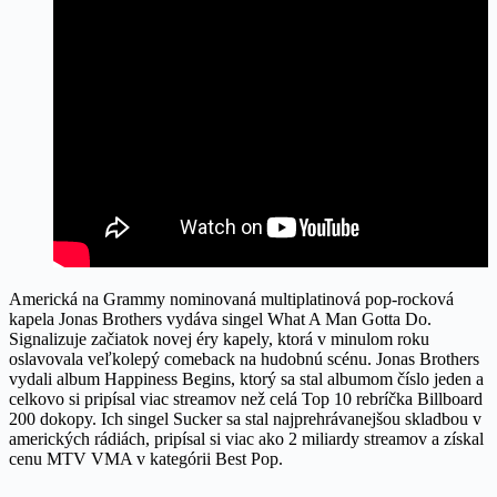
Americká na Grammy nominovaná multiplatinová pop-rocková
kapela Jonas Brothers vydáva singel What A Man Gotta Do.
Signalizuje začiatok novej éry kapely, ktorá v minulom roku
oslavovala veľkolepý comeback na hudobnú scénu. Jonas Brothers
vydali album Happiness Begins, ktorý sa stal albumom číslo jeden a
celkovo si pripísal viac streamov než celá Top 10 rebríčka Billboard
200 dokopy. Ich singel Sucker sa stal najprehrávanejšou skladbou v
amerických rádiách, pripísal si viac ako 2 miliardy streamov a získal
cenu MTV VMA v kategórii Best Pop.