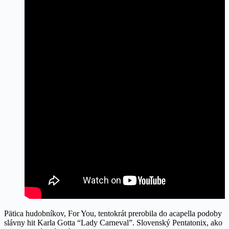
Pätica hudobníkov, For You, tentokrát prerobila do acapella podoby
slávny hit Karla Gotta “Lady Carneval”. Slovenský Pentatonix, ako