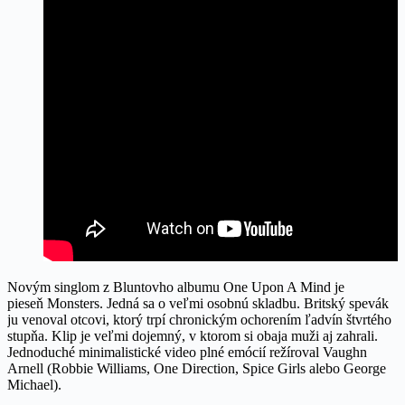
Novým singlom z Bluntovho albumu One Upon A Mind je
pieseň Monsters. Jedná sa o veľmi osobnú skladbu. Britský spevák
ju venoval otcovi, ktorý trpí chronickým ochorením ľadvín štvrtého
stupňa. Klip je veľmi dojemný, v ktorom si obaja muži aj zahrali.
Jednoduché minimalistické video plné emócií režíroval Vaughn
Arnell (Robbie Williams, One Direction, Spice Girls alebo George
Michael).