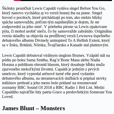
Škótsky pesničkár Lewis Capaldi vydáva singel Before You Go,
ktorý nanovo vychádza aj vo verzii hranej iba na piane. Singel
hovorí o pocitoch, ktoré prichádzajú po tom, ako niekto blízky
spácha samovraždu, pričom tým najsilnejším je dojem, že ste
zodpovední za jeho smrť. V priebehu piesne sa Lewis opakovane
pýta, či mohol urobiť niečo, čo by samovražde zabránilo. Originálna
verzia skladby sa objavila na predĺženej verzii Lewisova úspešného
debutového albumu Divinely uninspired To A Hellish Extent, ktorý
sa v Írsku, Británii, Nórsku, Švajčiarsku a Kanade stal platinovým.
Lewis Capaldi debutoval virálnym singlom Bruises. Vzápätí stál na
pódiu po boku Sama Smitha, Rag’n’Bone Mana alebo Nialla
Horana a publikum ohromil hlasom, ktorý dosahuje hĺbku muža
zjazveného niekoľkými životmi. Capaldi je jedným z prvých
umelcov, ktorý vypredal arénové turné ešte pred vydaním
debutového albumu, na streamovacích službách si pripísal stovky
miliónov prehratí a jeho meno bolo pridané na renomované
zoznamy BBC Sound Of 2018 a BBC Radio 1 Brit List. Medzi
Capaldiho najväčšie hity patria Grace a predovšetkým Someone You
Loved.
James Blunt – Monsters