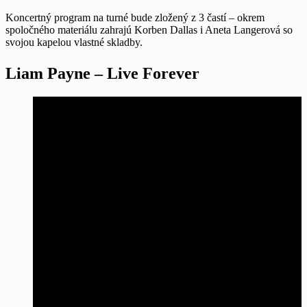
Koncertný program na turné bude zložený z 3 častí – okrem
spoločného materiálu zahrajú Korben Dallas i Aneta Langerová so
svojou kapelou vlastné skladby.
Liam Payne – Live Forever