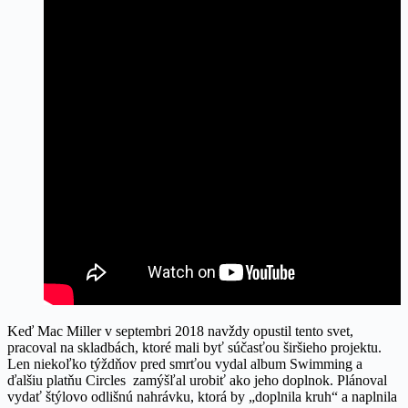
Keď Mac Miller v septembri 2018 navždy opustil tento svet,
pracoval na skladbách, ktoré mali byť súčasťou širšieho projektu.
Len niekoľko týždňov pred smrťou vydal album Swimming a
ďalšiu platňu Circles zamýšľal urobiť ako jeho doplnok. Plánoval
vydať štýlovo odlišnú nahrávku, ktorá by „doplnila kruh“ a naplnila