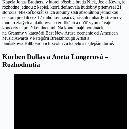
Kapela Jonas Brothers, v ktorej pôsobia bratia Nick, Joe a Kevin, je
rozhodne jednou z kapiel, ktorá definovala hudobný priemysel 21.
storočia. Niekoľkokrát sa ich albumy stali absolútnou jednotkou,
celkom predali cez 17 miliónov nosičov, získali miliardy streamov,
mnoho zlatých a platinových certifikácií a opäť vypredávajú
koncerty naprieč kontinentmi. Na konte majú nomináciu
na Grammy v kategórii Best New Artist, ocenenie od American
Music Awards v kategórii Breakthrough Artist a
fanúšikovia Billboardu ich zvolili za kapelu s najlepším turné.
Korben Dallas a Aneta Langerová –
Rozhodnutia