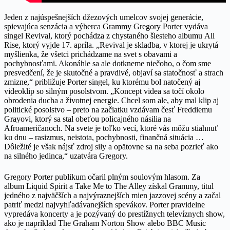
Jeden z najúspešnejších džezových umelcov svojej generácie,
spievajúca senzácia a výherca Grammy Gregory Porter vydáva
singel Revival, ktorý pochádza z chystaného šiesteho albumu All
Rise, ktorý vyjde 17. apríla. „Revival je skladba, v ktorej je ukrytá
myšlienka, že všetci prichádzame na svet s obavami a
pochybnosťami. Akonáhle sa ale dotkneme niečoho, o čom sme
presvedčení, že je skutočné a pravdivé, objaví sa statočnosť a strach
zmizne,“ približuje Porter singel, ku ktorému bol natočený aj
videoklip so silným posolstvom. „Koncept videa sa točí okolo
obrodenia ducha a životnej energie. Chcel som ale, aby mal klip aj
politické posolstvo – preto na začiatku vzdávam česť Freddiemu
Grayovi, ktorý sa stal obeťou policajného násilia na
Afroameričanoch. Na svete je toľko vecí, ktoré vás môžu stiahnuť
ku dnu – rasizmus, neistota, pochybnosti, finančná situácia …
Dôležité je však nájsť zdroj sily a opätovne sa na seba pozrieť ako
na silného jedinca,“ uzatvára Gregory.
Gregory Porter publikum očaril plným soulovým hlasom. Za
album Liquid Spirit a Take Me to The Alley získal Grammy, titul
jedného z najväčších a najvýraznejších mien jazzovej scény a začal
patriť medzi najvyhľadávanejších spevákov. Porter pravidelne
vypredáva koncerty a je pozývaný do prestížnych televíznych show,
ako je napríklad The Graham Norton Show alebo BBC Music