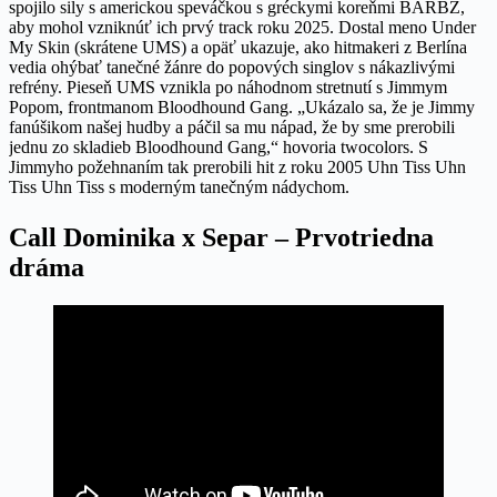
spojilo sily s americkou speváčkou s gréckymi koreňmi BARBZ,
aby mohol vzniknúť ich prvý track roku 2025. Dostal meno Under
My Skin (skrátene UMS) a opäť ukazuje, ako hitmakeri z Berlína
vedia ohýbať tanečné žánre do popových singlov s nákazlivými
refrény. Pieseň UMS vznikla po náhodnom stretnutí s Jimmym
Popom, frontmanom Bloodhound Gang. „Ukázalo sa, že je Jimmy
fanúšikom našej hudby a páčil sa mu nápad, že by sme prerobili
jednu zo skladieb Bloodhound Gang,“ hovoria twocolors. S
Jimmyho požehnaním tak prerobili hit z roku 2005 Uhn Tiss Uhn
Tiss Uhn Tiss s moderným tanečným nádychom.
Call Dominika x Separ – Prvotriedna
dráma