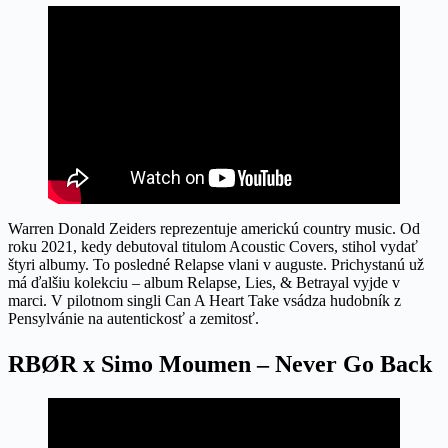
Warren Donald Zeiders reprezentuje americkú country music. Od
roku 2021, kedy debutoval titulom Acoustic Covers, stihol vydať
štyri albumy. To posledné Relapse vlani v auguste. Prichystanú už
má ďalšiu kolekciu – album Relapse, Lies, & Betrayal vyjde v
marci. V pilotnom singli Can A Heart Take vsádza hudobník z
Pensylvánie na autentickosť a zemitosť.
RBØR x Simo Moumen – Never Go Back