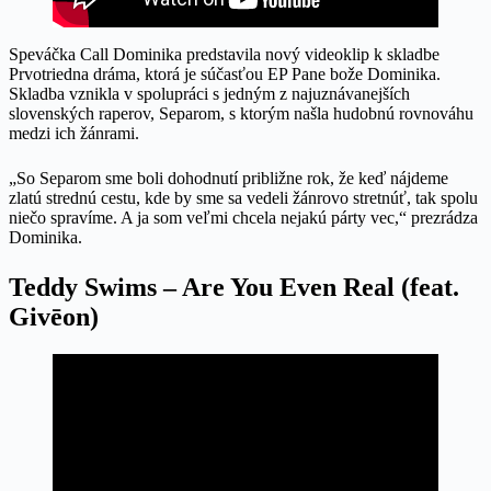
Speváčka Call Dominika predstavila nový videoklip k skladbe
Prvotriedna dráma, ktorá je súčasťou EP Pane bože Dominika.
Skladba vznikla v spolupráci s jedným z najuznávanejších
slovenských raperov, Separom, s ktorým našla hudobnú rovnováhu
medzi ich žánrami.
„So Separom sme boli dohodnutí približne rok, že keď nájdeme
zlatú strednú cestu, kde by sme sa vedeli žánrovo stretnúť, tak spolu
niečo spravíme. A ja som veľmi chcela nejakú párty vec,“ prezrádza
Dominika.
Teddy Swims – Are You Even Real (feat.
Givēon)