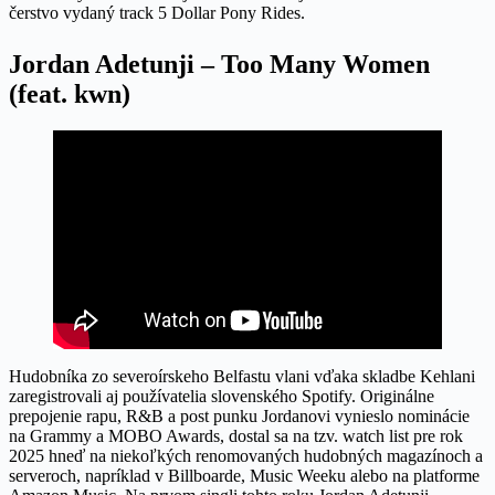
čerstvo vydaný track 5 Dollar Pony Rides.
Jordan Adetunji – Too Many Women
(feat. kwn)
Hudobníka zo severoírskeho Belfastu vlani vďaka skladbe Kehlani
zaregistrovali aj používatelia slovenského Spotify. Originálne
prepojenie rapu, R&B a post punku Jordanovi vynieslo nominácie
na Grammy a MOBO Awards, dostal sa na tzv. watch list pre rok
2025 hneď na niekoľkých renomovaných hudobných magazínoch a
serveroch, napríklad v Billboarde, Music Weeku alebo na platforme