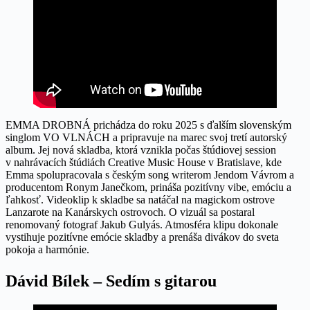
EMMA DROBNÁ prichádza do roku 2025 s ďalším slovenským
singlom VO VLNÁCH a pripravuje na marec svoj tretí autorský
album. Jej nová skladba, ktorá vznikla počas štúdiovej session
v nahrávacích štúdiách Creative Music House v Bratislave, kde
Emma spolupracovala s českým song writerom Jendom Vávrom a
producentom Ronym Janečkom, prináša pozitívny vibe, emóciu a
ľahkosť. Videoklip k skladbe sa natáčal na magickom ostrove
Lanzarote na Kanárskych ostrovoch. O vizuál sa postaral
renomovaný fotograf Jakub Gulyás. Atmosféra klipu dokonale
vystihuje pozitívne emócie skladby a prenáša divákov do sveta
pokoja a harmónie.
Dávid Bílek – Sedím s gitarou