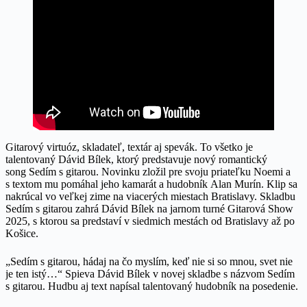
Gitarový virtuóz, skladateľ, textár aj spevák. To všetko je
talentovaný Dávid Bílek, ktorý predstavuje nový romantický
song Sedím s gitarou. Novinku zložil pre svoju priateľku Noemi a
s textom mu pomáhal jeho kamarát a hudobník Alan Murín. Klip sa
nakrúcal vo veľkej zime na viacerých miestach Bratislavy. Skladbu
Sedím s gitarou zahrá Dávid Bílek na jarnom turné Gitarová Show
2025, s ktorou sa predstaví v siedmich mestách od Bratislavy až po
Košice.
„Sedím s gitarou, hádaj na čo myslím, keď nie si so mnou, svet nie
je ten istý…“ Spieva Dávid Bílek v novej skladbe s názvom Sedím
s gitarou. Hudbu aj text napísal talentovaný hudobník na posedenie.