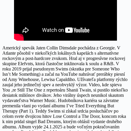
Americký spevák Jaten Collin Dimsdale pochádza z Georgie. V
Atlante pôsobil v niekoľkých lokálnych kapelách s alternatívne
rockovým a post-hardcore zvukom. Hral aj v progresívne rockovej
skupine Elefvnts, ktorá čiastočne inklinovala k soulu a R&B. V
roku 2019 prijal pseudonym Swims (skratka pre Someone Who
Isn’t Me Something) a začal na YouTube nahrávať prerábky piesní
od Amy Winehouse, Lewisa Capaldiho. Užívateľa platformy rýchlo
zaujal jeho jedinečný spev a neobvyklý výzor. Video, kde spieva
You ‚re Still The One z repertoáru Shanii Twain, si pustilo niekoľko
desiatok miliónov divákov. Jeho virálny úspech neunikol skautom
vydavateľstva Warner Music. Hudobníkova kariéra sa závratne
premenila vlani po vydaní albumu I’ve Tried Everything But
Therapy (Part 1). Teddy Swims si získal srdcia poslucháčov po
celom svete dvojicou hitov Lose Control a The Door, koncom roka
k nim pridal singel Bad Dreams, ktorým ohlásil vydanie druhého
albumu. Album vyjde 24.1.2025 a bude voľným pokračovaním