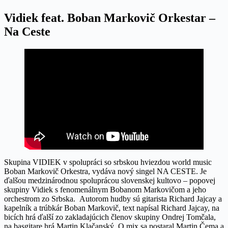
Vidiek feat. Boban Markovič Orkestar –
Na Ceste
Skupina VIDIEK v spolupráci so srbskou hviezdou world music
Boban Markovič Orkestra, vydáva nový singel NA CESTE. Je
ďalšou medzinárodnou spoluprácou slovenskej kultovo – popovej
skupiny Vidiek s fenomenálnym Bobanom Markovičom a jeho
orchestrom zo Srbska. Autorom hudby sú gitarista Richard Jajcay a
kapelník a trúbkár Boban Markovič, text napísal Richard Jajcay, na
bicích hrá ďalší zo zakladajúcich členov skupiny Ondrej Tomčala,
na basgitare hrá Martin Klačanský. O mix sa postaral Martin Čema a