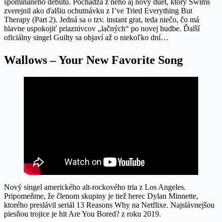
spomínaného debutu. Pochádza z neho aj nový duet, ktorý Swims
zverejnil ako ďalšiu ochutnávku z I’ve Tried Everything But
Therapy (Part 2). Jedná sa o tzv. instant grat, teda niečo, čo má
hlavne uspokojiť priaznivcov „lačných“ po novej hudbe. Ďalší
oficiálny singel Guilty sa objaví až o niekoľko dní…
Wallows – Your New Favorite Song
Nový singel amerického alt-rockového tria z Los Angeles.
Pripomeňme, že členom skupiny je tiež herec Dylan Minnette,
ktorého preslávil seriál 13 Reasons Why na Netflixe. Najslávnejšou
piesňou trojice je hit Are You Bored? z roku 2019.