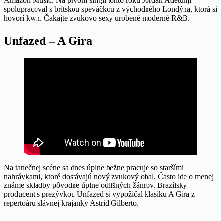
Amazon Music. Na prvom singli tohto roku Jordan Adetunji
spolupracoval s britskou speváčkou z východného Londýna, ktorá si
hovorí kwn. Čakajte zvukovo sexy urobené moderné R&B.
Unfazed – A Gira
Na tanečnej scéne sa dnes úplne bežne pracuje so staršími
nahrávkami, ktoré dostávajú nový zvukový obal. Často ide o menej
známe skladby pôvodne úplne odlišných žánrov. Brazílsky
producent s prezývkou Unfazed si vypožičal klasiku A Gira z
repertoáru slávnej krajanky Astrid Gilberto.