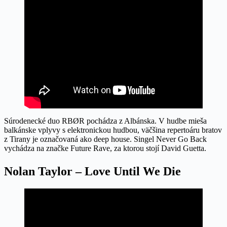
Súrodenecké duo RBØR pochádza z Albánska. V hudbe mieša
balkánske vplyvy s elektronickou hudbou, väčšina repertoáru bratov
z Tirany je označovaná ako deep house. Singel Never Go Back
vychádza na značke Future Rave, za ktorou stojí David Guetta.
Nolan Taylor – Love Until We Die