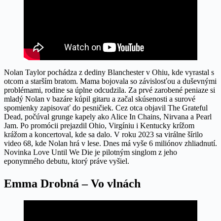
Nolan Taylor pochádza z dediny Blanchester v Ohiu, kde vyrastal s
otcom a starším bratom. Mama bojovala so závislosťou a duševnými
problémami, rodine sa úplne odcudzila. Za prvé zarobené peniaze si
mladý Nolan v bazáre kúpil gitaru a začal skúsenosti a surové
spomienky zapisovať do pesničiek. Cez otca objavil The Grateful
Dead, počúval grunge kapely ako Alice In Chains, Nirvana a Pearl
Jam. Po promócii prejazdil Ohio, Virgíniu i Kentucky krížom
krážom a koncertoval, kde sa dalo. V roku 2023 sa virálne šírilo
video 68, kde Nolan hrá v lese. Dnes má vyše 6 miliónov zhliadnutí.
Novinka Love Until We Die je pilotným singlom z jeho
eponymného debutu, ktorý práve vyšiel.
Emma Drobná – Vo vlnách