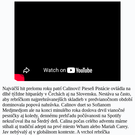
Najväčší hit prelomu roku patrí Calinovi! Pieseň Pistácie ovládla na
dlhé týždne hitparády v Čechách aj na Slovensku. Nestáva sa často,
aby rebríčkom najprehrávanejších skladieb v predvianočnom období
dominovala popová nahrávka. Calinov duet so Sofianom
Medjmedjom ale na konci minulého roka doslova drvil vianočné
pesničky aj koledy, dennému prehľadu počúvanosti na Spotify
nekraľoval iba na Štedrý deň. Calina počas celého adventu márne
stíhali aj tradiční adepti na prvé miesto Wham alebo Mariah Carey.
Jav nebývalý aj v globálnom kontexte. A vrchol rebríčka