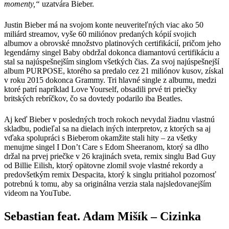
momenty,“
uzatvára Bieber.
Justin Bieber má na svojom konte neuveriteľných viac ako 50
miliárd streamov, vyše 60 miliónov predaných kópií svojich
albumov a obrovské množstvo platinových certifikácií, pričom jeho
legendárny singel Baby obdržal dokonca diamantovú certifikáciu a
stal sa najúspešnejším singlom všetkých čias. Za svoj najúspešnejší
album PURPOSE, ktorého sa predalo cez 21 miliónov kusov, získal
v roku 2015 dokonca Grammy. Tri hlavné single z albumu, medzi
ktoré patrí napríklad Love Yourself, obsadili prvé tri priečky
britských rebríčkov, čo sa dovtedy podarilo iba Beatles.
Aj keď Bieber v posledných troch rokoch nevydal žiadnu vlastnú
skladbu, podieľal sa na dielach iných interpretov, z ktorých sa aj
vďaka spolupráci s Bieberom okamžite stali hity – za všetky
menujme singel I Don’t Care s Edom Sheeranom, ktorý sa dlho
držal na prvej priečke v 26 krajinách sveta, remix singlu Bad Guy
od Billie Eilish, ktorý opätovne zlomil svoje vlastné rekordy a
predovšetkým remix Despacita, ktorý k singlu pritiahol pozornosť
potrebnú k tomu, aby sa originálna verzia stala najsledovanejším
videom na YouTube.
Sebastian feat. Adam Mišík – Cizinka