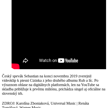
Český spevák Sebastian na konci novembra 2019 zverejnil
videoklip k piesni Cizinka z jeho druhého albumu Rub a líc. Po
výraznom ohlase na digitálnych platformách, len na YouTube sa
skladba približuje k prvému miliónu, prichádza singel aj oficiálne na
slovenský trh.
ZDROJ: Karolína Zboniaková, Universal Music | Renáta
Tomášová, Warner Music