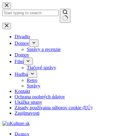
Skip
to
content
No
results
Divadlo
Domov
Správy a recenzie
Domov
Film
Tlačové správy
Hudba
Retro
Správy
Kontakt
Ochrana osobných údajov
Ukážka strany
Zásady používania súborov cookie (EÚ)
Zaujímavosti
Domov