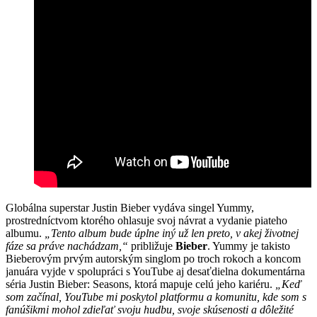
Globálna superstar Justin Bieber vydáva singel Yummy,
prostredníctvom ktorého ohlasuje svoj návrat a vydanie piateho
albumu.
„Tento album bude úplne iný už len preto, v akej životnej
fáze sa práve nachádzam,“
približuje
Bieber
. Yummy je takisto
Bieberovým prvým autorským singlom po troch rokoch a koncom
januára vyjde v spolupráci s YouTube aj desaťdielna dokumentárna
séria Justin Bieber: Seasons, ktorá mapuje celú jeho kariéru.
„Keď
som začínal, YouTube mi poskytol platformu a komunitu, kde som s
fanúšikmi mohol zdieľať svoju hudbu, svoje skúsenosti a dôležité