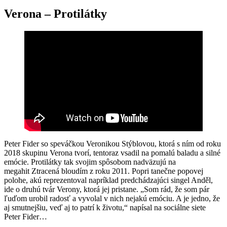
Verona – Protilátky
Peter Fider so speváčkou Veronikou Stýblovou, ktorá s ním od roku
2018 skupinu Verona tvorí, tentoraz vsadil na pomalú baladu a silné
emócie. Protilátky tak svojim spôsobom nadväzujú na
megahit Ztracená bloudím z roku 2011. Popri tanečne popovej
polohe, akú reprezentoval napríklad predchádzajúci singel Anděl,
ide o druhú tvár Verony, ktorá jej pristane. „Som rád, že som pár
ľuďom urobil radosť a vyvolal v nich nejakú emóciu. A je jedno, že
aj smutnejšiu, veď aj to patrí k životu,“ napísal na sociálne siete
Peter Fider…