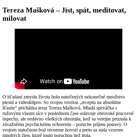
Tereza Mašková – Jíst, spát, meditovat,
milovat
O hľadaní zmyslu života bolo natočených nekonečné množstvo
piesní a videoklipov. So svojou verziou „receptu na absolútne
šťastie“ prichádza teraz Tereza Mašková. Mladá speváčka s
ružovými vlasmi síce v poslednom čase oslavuje obrovské pracovné
úspechy, ale nedávno všetkých ohromila, keď sa verejne priznala k
závažnému psychickému ochoreniu – poruche príjmu potravy. O
svojom statočnom boji otvorene hovorí a preto sa stala vzorom
mnohých žien, ktoré touto poruchou tiež trpia.