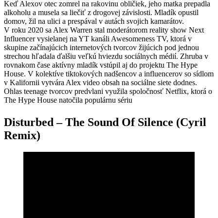
Keď Alexov otec zomrel na rakovinu obličiek, jeho matka prepadla
alkoholu a musela sa liečiť z drogovej závislosti. Mladík opustil
domov, žil na ulici a prespával v autách svojich kamarátov.
V roku 2020 sa Alex Warren stal moderátorom reality show Next
Influencer vysielanej na YT kanáli Awesomeness TV, ktorá v
skupine začínajúcich internetových tvorcov žijúcich pod jednou
strechou hľadala ďalšiu veľkú hviezdu sociálnych médií. Zhruba v
rovnakom čase aktívny mladík vstúpil aj do projektu The Hype
House. V kolektíve tiktokových nadšencov a influencerov so sídlom
v Kalifornii vytvára Alex video obsah na sociálne siete dodnes.
Ohlas teenage tvorcov predvlani využila spoločnosť Netflix, ktorá o
The Hype House natočila populárnu sériu
Disturbed – The Sound Of Silence (Cyril
Remix)