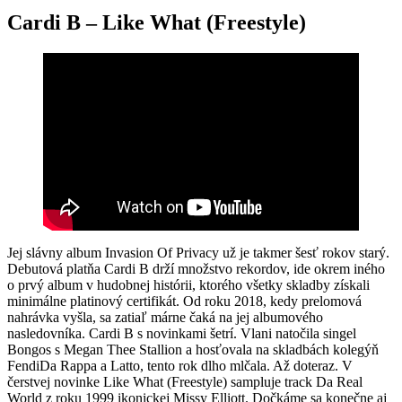
Cardi B – Like What (Freestyle)
Jej slávny album Invasion Of Privacy už je takmer šesť rokov starý.
Debutová platňa Cardi B drží množstvo rekordov, ide okrem iného
o prvý album v hudobnej histórii, ktorého všetky skladby získali
minimálne platinový certifikát. Od roku 2018, kedy prelomová
nahrávka vyšla, sa zatiaľ márne čaká na jej albumového
nasledovníka. Cardi B s novinkami šetrí. Vlani natočila singel
Bongos s Megan Thee Stallion a hosťovala na skladbách kolegýň
FendiDa Rappa a Latto, tento rok dlho mlčala. Až doteraz. V
čerstvej novinke Like What (Freestyle) sampluje track Da Real
World z roku 1999 ikonickej Missy Elliott. Dočkáme sa konečne aj