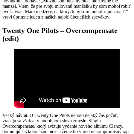
novinkou a dodáva: „Možno som ideálny otec, ale zrejme nie
manžel. Viem, že pre svoju milovanú manželku by som mohol robiť
oveľa viac. Mám medzery, na ktorých by som mohol zapracovať.“
vraví úprimne jeden z našich najobľúbenejších spevákov.
Twenty One Pilots – Overcompensate
(edit)
Veľký návrat. O Twenty One Pilots nebolo nejaký čas počuť,
vracajú sa však aj v hudobnom slova zmysle. Singlu
Overcompensate, ktorý avizuje vydanie nového albumu Clancy,
dominujú ťažkotonážne bicie a ženie ho vpred nekompromisný rap