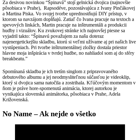
Za desivou novinkou “Špinavá” stojí gelnická dvojica (najnovšie
pôsobiaca v Prahe), Rapsodéve, pozostávajúca z Ivany Pinčákovej
a Martina Piska. Vo svojej tvorbe uprednostňujú DIY prístup, v
ktorom sa navzájom dopĺňajú. Zatiaľ čo Ivana pracuje na textoch a
spevových linkách, Martin pracuje na inštrumentáli a produkcii
hudby i vizuálov. Ku zvukovej stránke ich najnovšej piesne sa
vyjadril takto: “Špinavú považujem za našu doteraz
najenergetickejšiu skladbu, ktorú si veľmi užívame aj pri našich live
vystúpeniach. Pri tvorbe inštrumentálnej zložky dostala priestor
hlavne moja inšpirácia v tvrdej hudbe, no nahliadol som aj do sféry
breakbeatu.”
Spomínaná skladba je ich tretím singlom z pripravovaného
debutového albumu a jej neodmysliteľnou súčasťou je videoklip,
ktorý si dvojica sama natočila a zostrihala. Kľúčovým momentom v
ňom je práve hore-spomenutá animácia, ktorej autorkou je
vynikajúca slovenská animátorka, pôsobiaca v Prahe, Adela
Križovenská.
No Name – Ak nejde o všetko