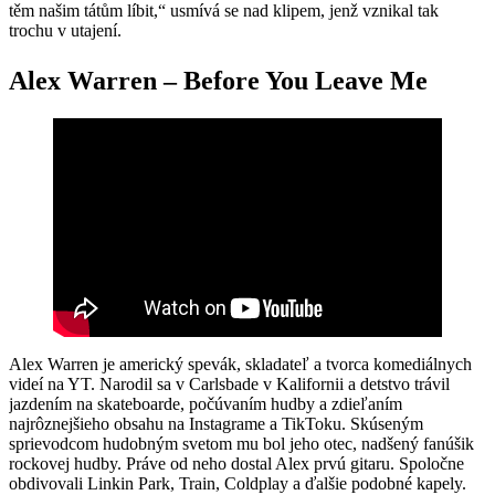
těm našim tátům líbit,“ usmívá se nad klipem, jenž vznikal tak
trochu v utajení.
Alex Warren – Before You Leave Me
Alex Warren je americký spevák, skladateľ a tvorca komediálnych
videí na YT. Narodil sa v Carlsbade v Kalifornii a detstvo trávil
jazdením na skateboarde, počúvaním hudby a zdieľaním
najrôznejšieho obsahu na Instagrame a TikToku. Skúseným
sprievodcom hudobným svetom mu bol jeho otec, nadšený fanúšik
rockovej hudby. Práve od neho dostal Alex prvú gitaru. Spoločne
obdivovali Linkin Park, Train, Coldplay a ďalšie podobné kapely.