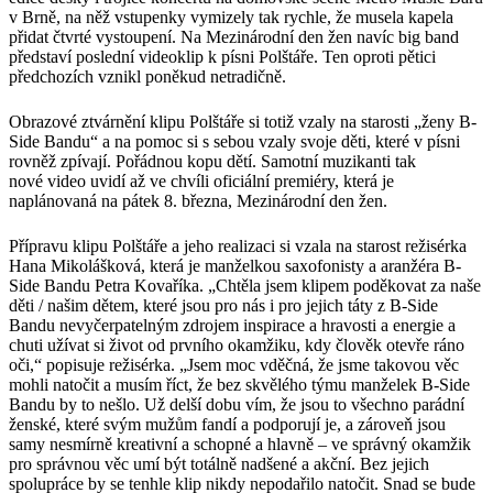
v Brně, na něž vstupenky vymizely tak rychle, že musela kapela
přidat čtvrté vystoupení. Na Mezinárodní den žen navíc big band
představí poslední videoklip k písni Polštáře. Ten oproti pětici
předchozích vznikl poněkud netradičně.
Obrazové ztvárnění klipu Polštáře si totiž vzaly na starosti „ženy B-
Side Bandu“ a na pomoc si s sebou vzaly svoje děti, které v písni
rovněž zpívají. Pořádnou kopu dětí. Samotní muzikanti tak
nové video uvidí až ve chvíli oficiální premiéry, která je
naplánovaná na pátek 8. března, Mezinárodní den žen.
Přípravu klipu Polštáře a jeho realizaci si vzala na starost režisérka
Hana Mikolášková, která je manželkou saxofonisty a aranžéra B-
Side Bandu Petra Kovaříka. „Chtěla jsem klipem poděkovat za naše
děti / našim dětem, které jsou pro nás i pro jejich táty z B-Side
Bandu nevyčerpatelným zdrojem inspirace a hravosti a energie a
chuti užívat si život od prvního okamžiku, kdy člověk otevře ráno
oči,“ popisuje režisérka. „Jsem moc vděčná, že jsme takovou věc
mohli natočit a musím říct, že bez skvělého týmu manželek B-Side
Bandu by to nešlo. Už delší dobu vím, že jsou to všechno parádní
ženské, které svým mužům fandí a podporují je, a zároveň jsou
samy nesmírně kreativní a schopné a hlavně – ve správný okamžik
pro správnou věc umí být totálně nadšené a akční. Bez jejich
spolupráce by se tenhle klip nikdy nepodařilo natočit. Snad se bude