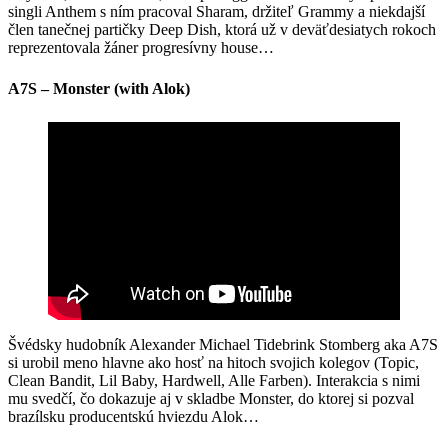
singli Anthem s ním pracoval Sharam, držiteľ Grammy a niekdajší
člen tanečnej partičky Deep Dish, ktorá už v deväťdesiatych rokoch
reprezentovala žáner progresívny house…
A7S – Monster (with Alok)
Švédsky hudobník Alexander Michael Tidebrink Stomberg aka A7S
si urobil meno hlavne ako hosť na hitoch svojich kolegov (Topic,
Clean Bandit, Lil Baby, Hardwell, Alle Farben). Interakcia s nimi
mu svedčí, čo dokazuje aj v skladbe Monster, do ktorej si pozval
brazílsku producentskú hviezdu Alok…