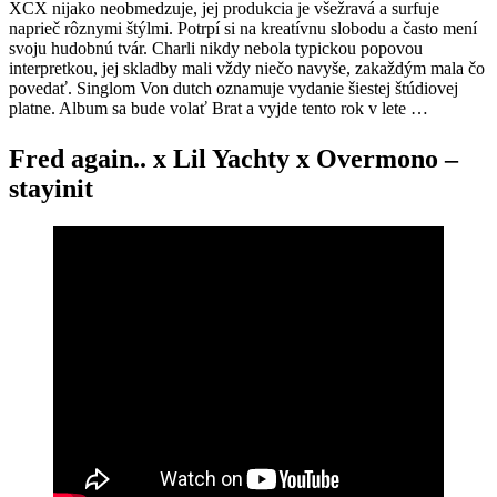
XCX nijako neobmedzuje, jej produkcia je všežravá a surfuje
naprieč rôznymi štýlmi. Potrpí si na kreatívnu slobodu a často mení
svoju hudobnú tvár. Charli nikdy nebola typickou popovou
interpretkou, jej skladby mali vždy niečo navyše, zakaždým mala čo
povedať. Singlom Von dutch oznamuje vydanie šiestej štúdiovej
platne. Album sa bude volať Brat a vyjde tento rok v lete …
Fred again.. x Lil Yachty x Overmono –
stayinit