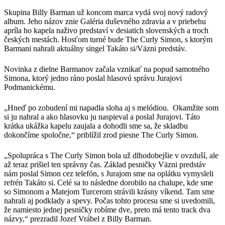
Skupina Billy Barman už koncom marca vydá svoj nový radový
album. Jeho názov znie Galéria duševného zdravia a v priebehu
apríla ho kapela naživo predstaví v desiatich slovenských a troch
českých mestách. Hosťom turné bude The Curly Simon, s ktorým
Barmani nahrali aktuálny singel Takáto si/Väzni predstáv.
Novinka z dielne Barmanov začala vznikať na popud samotného
Simona, ktorý jedno ráno poslal hlasovú správu Jurajovi
Podmanickému.
„Hneď po zobudení mi napadla sloha aj s melódiou. Okamžite som
si ju nahral a ako hlasovku ju naspieval a poslal Jurajovi. Táto
krátka ukážka kapelu zaujala a dohodli sme sa, že skladbu
dokončíme spoločne,“ priblížil zrod piesne The Curly Simon.
„Spolupráca s The Curly Simon bola už dlhodobejšie v ovzduší, ale
až teraz prišiel ten správny čas. Základ pesničky Väzni predstáv
nám poslal Simon cez telefón, s Jurajom sme na oplátku vymysleli
refrén Takáto si. Celé sa to následne dorobilo na chalupe, kde sme
so Simonom a Matejom Turcerom strávili krásny víkend. Tam sme
nahrali aj podklady a spevy. Počas tohto procesu sme si uvedomili,
že namiesto jednej pesničky robíme dve, preto má tento track dva
názvy,“ prezradil Jozef Vrábel z Billy Barman.