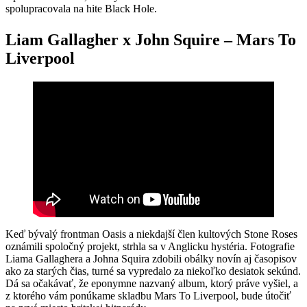
spolupracovala na hite Black Hole.
Liam Gallagher x John Squire – Mars To
Liverpool
Keď bývalý frontman Oasis a niekdajší člen kultových Stone Roses
oznámili spoločný projekt, strhla sa v Anglicku hystéria. Fotografie
Liama Gallaghera a Johna Squira zdobili obálky novín aj časopisov
ako za starých čias, turné sa vypredalo za niekoľko desiatok sekúnd.
Dá sa očakávať, že eponymne nazvaný album, ktorý práve vyšiel, a
z ktorého vám ponúkame skladbu Mars To Liverpool, bude útočiť