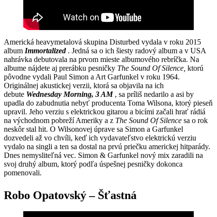
Americká heavymetalová skupina Disturbed vydala v roku 2015
album
Immortalized
. Jedná sa o ich šiesty radový album a v USA
nahrávka debutovala na prvom mieste albumového rebríčka. Na
albume nájdete aj prerábku pesničky
The Sound Of Silence,
ktorú
pôvodne vydali Paul Simon a Art Garfunkel v roku 1964.
Originálnej akustickej verzii, ktorá sa objavila na ich
debute
Wednesday Morning, 3 AM
, sa príliš nedarilo a asi by
upadla do zabudnutia nebyť producenta Toma Wilsona, ktorý pieseň
upravil. Jeho verziu s elektrickou gitarou a bicími začali hrať rádiá
na východnom pobreží Ameriky a z
The Sound Of Silence
sa o rok
neskôr stal hit. O Wilsonovej úprave sa Simon a Garfunkel
dozvedeli až vo chvíli, keď ich vydavateľstvo elektrickú verziu
vydalo na singli a ten sa dostal na prvú priečku americkej hitparády.
Dnes nemysliteľná vec. Simon & Garfunkel nový mix zaradili na
svoj druhý album, ktorý podľa úspešnej pesničky dokonca
pomenovali.
Robo Opatovský – Šťastná