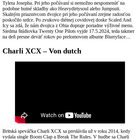
Tylera Josepha. Pri jeho počúvaní si nemožno nespomenúť na
podobne hutné skladby ako Heavydirtysoul alebo Jumpsuit.
Skalným priaznivcom dvojice pri jeho počúvaní zrejme radosťou
poskočilo srdce. Po zvukovo diétnej covidovej doske Scaled And
Icy sa zdá, že nám dvojica z Ohia dopraje poriadne výživné menu.
Siedma štúdiovka Twenty One Pilots vyjde 17.5.2024, teda takmer
na deň presne deväť rokov po prelomovom albume Blurryface…
Charli XCX – Von dutch
Britská speváčka Charli XCX sa preslávila už v roku 2014, kedy
vydala single Boom Clap a Break The Rules. V hudbe sa Charli