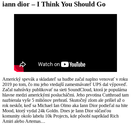
iann dior – I Think You Should Go
Americký spevák a skladateľ sa hudbe začal naplno venovať v roku
2019 po tom, čo mu jeho vtedajší zamestnávateľ UPS dal výpoveď.
Začal nahrávky publikovať na sieti SoundCloud, ktorá je populárna
hlavne medzi americkými poslucháčmi. Jeho prvotina Cutthroad tam
nazbierala vyše 5 miliónov prehratí. Skutočný zlom ale prišiel až o
rok neskôr, keď sa Michael Ian Olmo aka Iann Dior podieľal na hite
Mood, ktorý vydal 24k Goldn. Dnes je Iann Dior súčasťou
komunity okolo labelu 10k Projects, kde pôsobí napríklad Rich
Amiri alebo Artemas…