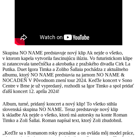
Skupina NO NAME predstavuje nový klip Ak nejde o všetko,
v ktorom kapela vytvorila fascinujúcu ilúziu. Vo futuristickom klipe
si zatancovala tanečníčka a akrobatka z pražského divadla Cirk La
Putika. Duet Igora Timka a Zoliho Šallaia pochádza z aktuálneho
albumu, ktorý NO NAME predstavia na jarnom NO NAME &
NOCADEŇ V Pôvodnom znení tour 2024. Keďže koncert v Sono
Centre v Brne je už vypredaný, rozhodli sa Igor Timko a spol pridať
ďalší koncert 12. apríla 2024!
Album, turné, pridaný koncert a nový klip! To všetko stihla
slovenská skupina NO NAME. Teraz predstavuje nový klip
k skladbe Ak nejde o všetko, ktorú má autorsky na konte Roman
Timko a Zoli Šallai. Roman napísal text, ktorý Zoli zhudobnil.
„Keďže sa s Romanom roky poznáme a on ovláda môj model práce,