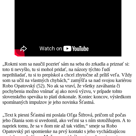
„Rokmi som sa naučil pozrieť sám na seba do zrkadla a priznať si:
toto ti nevyšlo, tu si mohol pridať, na názory týchto ľudí
neprihliadať, tu si to prepískol a chcel zbytočne až príliš veľa. Vždy
som sa učil na vlastných chybách,“ zamýšľa sa nad svojou kariérou
Robo Opatovský (52). No ak sa vraví, že všetky zaváhania či
pochybenia možno vnímať aj ako novú výzvu, v prípade tohto
slovenského speváka to platí dokonale. Koniec koncov, výsledkom
spomínaných impulzov je jeho novinka Šťastná.
„Text k piesni Šťastná mi poslala Oľga Šifrová, pričom už počas
jeho čítania som si uvedomil, ako veľmi sa s ním stotožňujem. A to
napriek tomu, že sa v ňom nie až tak vidím,“ smeje sa Robo
Opatovský pri spomienke na prvý kontakt s jeho vychádzajúcou