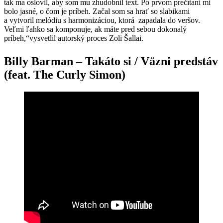
tak ma oslovil, aby som mu zhudobnil text. Po prvom prečítaní mi
bolo jasné, o čom je príbeh. Začal som sa hrať so slabikami
a vytvoril melódiu s harmonizáciou, ktorá zapadala do veršov.
Veľmi ľahko sa komponuje, ak máte pred sebou dokonalý
príbeh,“vysvetlil autorský proces Zoli Šallai.
Billy Barman – Takáto si / Väzni predstáv
(feat. The Curly Simon)