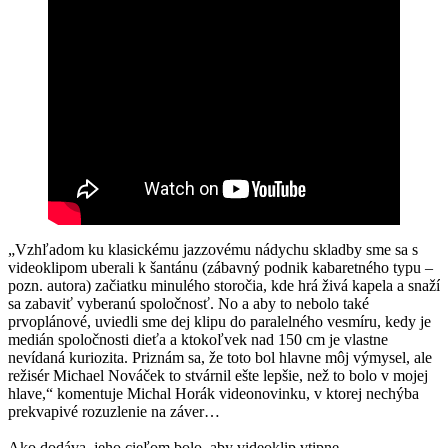
„Vzhľadom ku klasickému jazzovému nádychu skladby sme sa s
videoklipom uberali k šantánu (zábavný podnik kabaretného typu –
pozn. autora) začiatku minulého storočia, kde hrá živá kapela a snaží
sa zabaviť vyberanú spoločnosť. No a aby to nebolo také
prvoplánové, uviedli sme dej klipu do paralelného vesmíru, kedy je
medián spoločnosti dieťa a ktokoľvek nad 150 cm je vlastne
nevídaná kuriozita. Priznám sa, že toto bol hlavne môj výmysel, ale
režisér Michael Nováček to stvárnil ešte lepšie, než to bolo v mojej
hlave,“ komentuje Michal Horák videonovinku, v ktorej nechýba
prekvapivé rozuzlenie na záver…
Ako dodáva, jeho cieľom bolo, aby videoklip vtipne