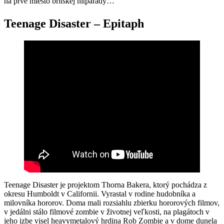
na prvé miesto britskej hitparády…
Teenage Disaster – Epitaph
Teenage Disaster je projektom Thorna Bakera, ktorý pochádza z
okresu Humboldt v Californii. Vyrastal v rodine hudobníka a
milovníka hororov. Doma mali rozsiahlu zbierku hororových filmov,
v jedálni stálo filmové zombie v životnej veľkosti, na plagátoch v
jeho izbe visel heavymetalový hrdina Rob Zombie a v dome dunela