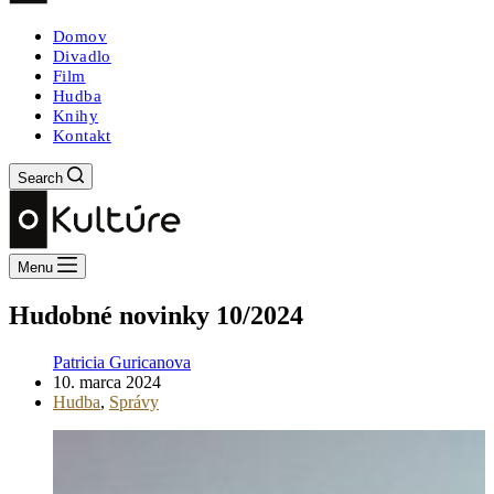
Domov
Divadlo
Film
Hudba
Knihy
Kontakt
Search
Menu
Hudobné novinky 10/2024
Patricia Guricanova
10. marca 2024
Hudba
,
Správy