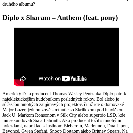
druhého albumu?
Diplo x Sharam – Anthem (feat. pony)
Americký DJ a producent Thomas Wesley Pentz aka Diplo patrí k
najeklektickejším hudobníkom posledných rokov. Bol alebo je
súčasťou mnohých zaujímavých projektov, či už ide o domovské
Major Lazer, jednorazové stretnutie so Skrillexom pod hlavičkou
Jack Ü, Markom Ronsonom v Silk City alebo supertrio LSD, kde
mu sekundovali Sia a Labrinth. Ako producent točil s mnohými
hviezdami, napríklad s Justinom Bieberom, Madonnou, Dua Lipou,
Beyoncé, Gwen Stefani, Snoop Doggom alebo Britney Spears. Na