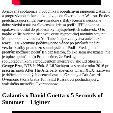
Avizovaná spolupráca hudobníka s populárnym rapperom z Atlanty
a progresívnou elektronickou dvojicou Overmono z Walesu. Fredov
predchádzajúci singel leavemealone s Baby Keem si nečakane
dobre viedol u nás na Slovensku, kde sa podľa IFPI dokonca
opakovane dostal do päťdesiatky najúspešnejších nahrávok. O to
napínavejšie budeme sledovať cestu hypnotickej novinky stayinit.
Mimochodom, video na YouTube údajne zachytáva autentickú
reakciu Lil Yachtyho počúvajúceho vôbec po prvýkrát finálnu
verziu skladby priamo zo soundsystému. Podľa Freda ju mal
predtým možnosť počuť len cez telefón, čo ako sami iste uznáte, nie
je úplne optimálne :)) Pripomeňme, že Fred again.. je
spolupracovníkom a producentom interpretov ako Ed Sheeran,
George Ezra, BTS či P!nk. S Lil Yachtym sa stretol v roku 2016 pri
práci na singli After The Afterparty speváčky Charli XCX. Zároveň
je držiteľom mnohých ocenení vrátane Grammy a Brit Awards.
Overmono tvoria bratia Tom a Ed Russelovci pochádzajúci z
waleského mestečka Overmonnow…
Galantis x David Guetta x 5 Seconds of
Summer – Lighter