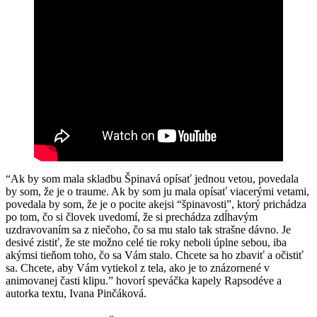
“Ak by som mala skladbu Špinavá opísať jednou vetou, povedala
by som, že je o traume. Ak by som ju mala opísať viacerými vetami,
povedala by som, že je o pocite akejsi “špinavosti”, ktorý prichádza
po tom, čo si človek uvedomí, že si prechádza zdĺhavým
uzdravovaním sa z niečoho, čo sa mu stalo tak strašne dávno. Je
desivé zistiť, že ste možno celé tie roky neboli úplne sebou, iba
akýmsi tieňom toho, čo sa Vám stalo. Chcete sa ho zbaviť a očistiť
sa. Chcete, aby Vám vytiekol z tela, ako je to znázornené v
animovanej časti klipu.” hovorí speváčka kapely Rapsodéve a
autorka textu, Ivana Pinčáková.