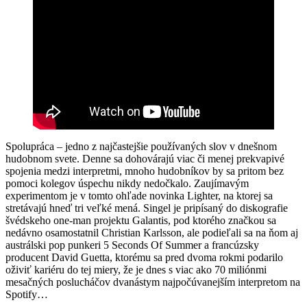
Spolupráca – jedno z najčastejšie používaných slov v dnešnom
hudobnom svete. Denne sa dohovárajú viac či menej prekvapivé
spojenia medzi interpretmi, mnoho hudobníkov by sa pritom bez
pomoci kolegov úspechu nikdy nedočkalo. Zaujímavým
experimentom je v tomto ohľade novinka Lighter, na ktorej sa
stretávajú hneď tri veľké mená. Singel je pripísaný do diskografie
švédskeho one-man projektu Galantis, pod ktorého značkou sa
nedávno osamostatnil Christian Karlsson, ale podieľali sa na ňom aj
austrálski pop punkeri 5 Seconds Of Summer a francúzsky
producent David Guetta, ktorému sa pred dvoma rokmi podarilo
oživiť kariéru do tej miery, že je dnes s viac ako 70 miliónmi
mesačných poslucháčov dvanástym najpočúvanejším interpretom na
Spotify…