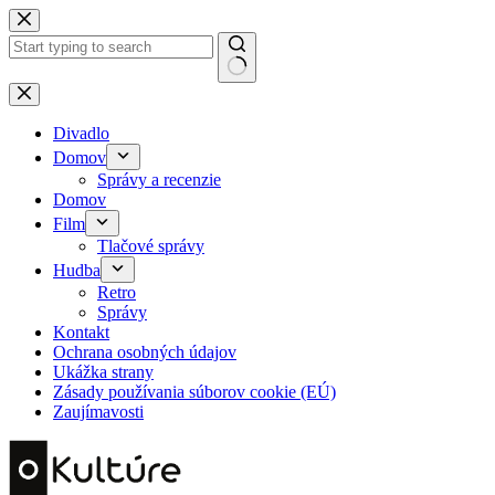
Skip
to
content
No
results
Divadlo
Domov
Správy a recenzie
Domov
Film
Tlačové správy
Hudba
Retro
Správy
Kontakt
Ochrana osobných údajov
Ukážka strany
Zásady používania súborov cookie (EÚ)
Zaujímavosti