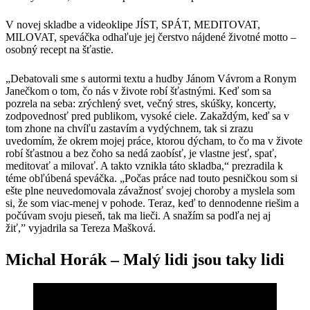
V novej skladbe a videoklipe JÍST, SPÁT, MEDITOVAT,
MILOVAT, speváčka odhaľuje jej čerstvo nájdené životné motto –
osobný recept na šťastie.
„Debatovali sme s autormi textu a hudby Jánom Vávrom a Ronym
Janečkom o tom, čo nás v živote robí šťastnými. Keď som sa
pozrela na seba: zrýchlený svet, večný stres, skúšky, koncerty,
zodpovednosť pred publikom, vysoké ciele. Zakaždým, keď sa v
tom zhone na chvíľu zastavím a vydýchnem, tak si zrazu
uvedomím, že okrem mojej práce, ktorou dýcham, to čo ma v živote
robí šťastnou a bez čoho sa nedá zaobísť, je vlastne jesť, spať,
meditovať a milovať. A takto vznikla táto skladba,“ prezradila k
téme obľúbená speváčka. „Počas práce nad touto pesničkou som si
ešte plne neuvedomovala závažnosť svojej choroby a myslela som
si, že som viac-menej v pohode. Teraz, keď to dennodenne riešim a
počúvam svoju pieseň, tak ma lieči. A snažím sa podľa nej aj
žiť,” vyjadrila sa Tereza Mašková.
Michal Horák – Malý lidi jsou taky lidi