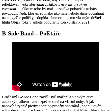
reflektoval
„roky zbierania zážitkov s nepríliš vysokým
vzrastom“:
„Okrem toho by mala pesnička pobaviť a trebárs i
povzbudiť ľudí, ktorým rovnako ako mne nebolo dané dočiahnuť
na najvyššie poličky,“
dopĺňa s humorom jemu vlastným držiteľ
titulu Objav roka v ankete popularity Český slávik 2021.
B-Side Band – Polštáře
Brněnský B-Side Band završil své snažení a s novým čistě
autorským albem Tam a zpět se staví na vlastní nohy. A jak
napovídá rychlé předvánoční vyprodání speciální „podpultové“
edice desky i trojice koncertů na domovské scéně Metro Music Baru