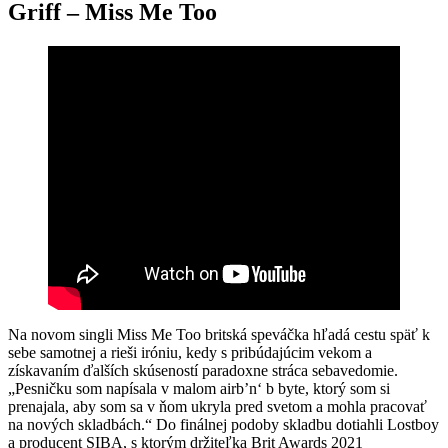
Griff – Miss Me Too
Na novom singli Miss Me Too britská speváčka hľadá cestu späť k
sebe samotnej a rieši iróniu, kedy s pribúdajúcim vekom a
získavaním ďalších skúseností paradoxne stráca sebavedomie.
„Pesničku som napísala v malom airb’n‘ b byte, ktorý som si
prenajala, aby som sa v ňom ukryla pred svetom a mohla pracovať
na nových skladbách.“ Do finálnej podoby skladbu dotiahli Lostboy
a producent SIBA, s ktorým držiteľka Brit Awards 2021