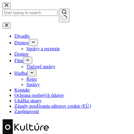
Skip
to
content
No
results
Divadlo
Domov
Správy a recenzie
Domov
Film
Tlačové správy
Hudba
Retro
Správy
Kontakt
Ochrana osobných údajov
Ukážka strany
Zásady používania súborov cookie (EÚ)
Zaujímavosti