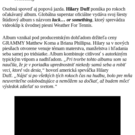
Osobná spoveď aj popová jazda.
Hilary Duff
ponúka po rokoch
očakávaný album. Globálna superstar oficiálne vydáva svoj šiesty
štúdiový album s názvom
luck… or something
, ktorý sprevádza
videoklip k úvodnej piesni Weather For Tennis.
Album vznikal pod producentským dohľadom držiteľa ceny
GRAMMY Matthew Koma a Briana Phillipsa. Hilary sa v nových
piesňach otvorene venuje témam materstva, manželstva i hľadania
seba samej po tridsiatke. Album kombinuje citlivosť s autorkiným
typickým vtipom a nadhľadom.
„Pri tvorbe tohto albumu som sa
naučila, že je v poriadku uprednostniť niekedy samú seba a robiť
veci, ktoré vás desia,“
hovorí americká speváčka Hilary
Duff.
„Nájsť si po všetkých tých rokoch čas na hudbu, bolo pre mňa
neuveriteľne oslobodzujúce a nemôžem sa dočkať, až budem môcť
výsledok zdieľať so svetom.“