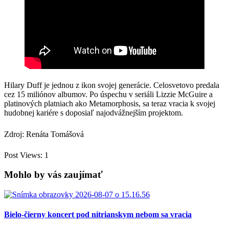
Hilary Duff je jednou z ikon svojej generácie. Celosvetovo predala
cez 15 miliónov albumov. Po úspechu v seriáli Lizzie McGuire a
platinových platniach ako Metamorphosis, sa teraz vracia k svojej
hudobnej kariére s doposiaľ najodvážnejším projektom.
Zdroj: Renáta Tomášová
Post Views:
1
Mohlo by vás zaujímať
Bielo-čierny koncert pod nitrianskym nebom sa vracia