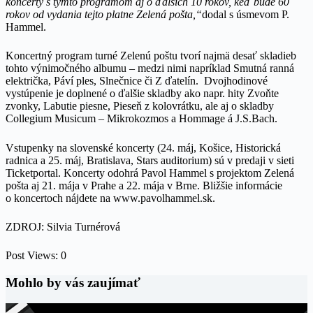
koncerty s týmto programom aj o ďalších 10 rokov, keď bude 60
rokov od vydania tejto platne Zelená pošta,“
dodal s úsmevom P.
Hammel.
Koncertný program turné Zelenú poštu tvorí najmä desať skladieb
tohto výnimočného albumu – medzi nimi napríklad Smutná ranná
električka, Páví ples, Slnečnice či Z ďatelín. Dvojhodinové
vystúpenie je doplnené o ďalšie skladby ako napr. hity Zvoňte
zvonky, Labutie piesne, Pieseň z kolovrátku, ale aj o skladby
Collegium Musicum – Mikrokozmos a Hommage á J.S.Bach.
Vstupenky na slovenské koncerty (24. máj, Košice, Historická
radnica a 25. máj, Bratislava, Stars auditorium) sú v predaji v sieti
Ticketportal. Koncerty odohrá Pavol Hammel s projektom Zelená
pošta aj 21. mája v Prahe a 22. mája v Brne. Bližšie informácie
o koncertoch nájdete na www.pavolhammel.sk.
ZDROJ: Silvia Turnérová
Post Views:
0
Mohlo by vás zaujímať