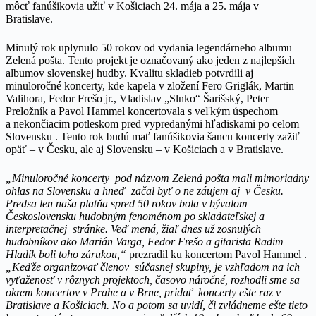
môcť fanúšikovia užiť v Košiciach 24. mája a 25. mája v
Bratislave.
Minulý rok uplynulo 50 rokov od vydania legendárneho albumu
Zelená pošta. Tento projekt je označovaný ako jeden z najlepších
albumov slovenskej hudby. Kvalitu skladieb potvrdili aj
minuloročné koncerty, kde kapela v zložení Fero Griglák, Martin
Valihora, Fedor Frešo jr., Vladislav „Slnko“ Šarišský, Peter
Preložník a Pavol Hammel koncertovala s veľkým úspechom
a nekončiacim potleskom pred vypredanými hľadiskami po celom
Slovensku . Tento rok budú mať fanúšikovia šancu koncerty zažiť
opäť – v Česku, ale aj Slovensku – v Košiciach a v Bratislave.
„Minuloročné koncerty pod názvom Zelená pošta mali mimoriadny
ohlas na Slovensku a hneď začal byť o ne záujem aj v Česku.
Predsa len naša platňa spred 50 rokov bola v bývalom
Československu hudobným fenoménom po skladateľskej a
interpretačnej stránke. Veď mená, žiaľ dnes už zosnulých
hudobníkov ako Marián Varga, Fedor Frešo a gitarista Radim
Hladík boli toho zárukou,“
prezradil ku koncertom Pavol Hammel .
„Keďže organizovať členov súčasnej skupiny, je vzhľadom na ich
vyťaženosť v rôznych projektoch, časovo náročné, rozhodli sme sa
okrem koncertov v Prahe a v Brne, pridať koncerty ešte raz v
Bratislave a Košiciach. No a potom sa uvidí, či zvládneme ešte tieto