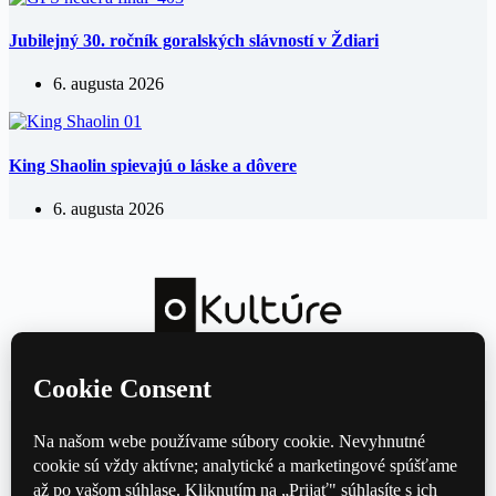
Jubilejný 30. ročník goralských slávností v Ždiari
6. augusta 2026
King Shaolin spievajú o láske a dôvere
6. augusta 2026
Kultúrny magazín — hudba, film, divadlo a knihy každý deň.
Domov
Divadlo
Film
Hudba
Knihy