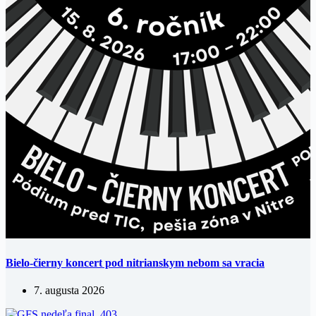
Bielo-čierny koncert pod nitrianskym nebom sa vracia
7. augusta 2026