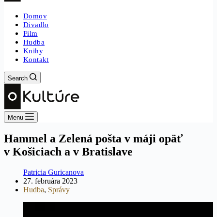
Domov
Divadlo
Film
Hudba
Knihy
Kontakt
Search
Menu
Hammel a Zelená pošta v máji opäť
v Košiciach a v Bratislave
Patricia Guricanova
27. februára 2023
Hudba
,
Správy