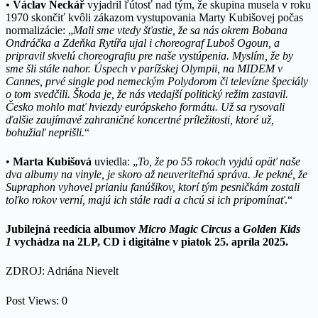
•
Václav Neckář
vyjadril ľútosť nad tým, že skupina musela v roku
1970 skončiť kvôli zákazom vystupovania Marty Kubišovej počas
normalizácie: „
Mali sme vtedy šťastie, že sa nás okrem Bobana
Ondráčka a Zdeňka Rytířa ujal i choreograf Luboš Ogoun, a
pripravil skvelú choreografiu pre naše vystúpenia. Myslím, že by
sme šli stále nahor. Úspech v parížskej Olympii, na MIDEM v
Cannes, prvé single pod nemeckým Polydorom či televízne špeciály
o tom svedčili. Škoda je, že nás vtedajší politický režim zastavil.
Česko mohlo mať hviezdy európskeho formátu. Už sa rysovali
ďalšie zaujímavé zahraničné koncertné príležitosti, ktoré už,
bohužiaľ neprišli.
“
•
Marta Kubišová
uviedla: „
To, že po 55 rokoch vyjdú opäť naše
dva albumy na vinyle, je skoro až neuveriteľná správa. Je pekné, že
Supraphon vyhovel prianiu fanúšikov, ktorí tým pesničkám zostali
toľko rokov verní, majú ich stále radi a chcú si ich pripomínať
.“
Jubilejná reedícia albumov
Micro Magic Circus
a
Golden Kids
1
vychádza na 2LP, CD i digitálne v piatok 25. apríla 2025.
ZDROJ: Adriána Nievelt
Post Views:
0