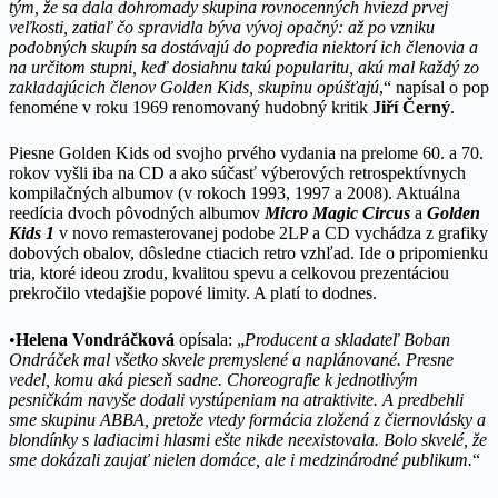
tým, že sa dala dohromady skupina rovnocenných hviezd prvej
veľkosti, zatiaľ čo spravidla býva vývoj opačný: až po vzniku
podobných skupín sa dostávajú do popredia niektorí ich členovia a
na určitom stupni, keď dosiahnu takú popularitu, akú mal každý zo
zakladajúcich členov Golden Kids, skupinu opúšťajú
,“ napísal o pop
fenoméne v roku 1969 renomovaný hudobný kritik
Jiří Černý
.
Piesne Golden Kids od svojho prvého vydania na prelome 60. a 70.
rokov vyšli iba na CD a ako súčasť výberových retrospektívnych
kompilačných albumov (v rokoch 1993, 1997 a 2008). Aktuálna
reedícia dvoch pôvodných albumov
Micro Magic Circus
a
Golden
Kids 1
v novo remasterovanej podobe 2LP a CD vychádza z grafiky
dobových obalov, dôsledne ctiacich retro vzhľad. Ide o pripomienku
tria, ktoré ideou zrodu, kvalitou spevu a celkovou prezentáciou
prekročilo vtedajšie popové limity. A platí to dodnes.
•
Helena Vondráčková
opísala: „
Producent a skladateľ Boban
Ondráček mal všetko skvele premyslené a naplánované. Presne
vedel, komu aká pieseň sadne. Choreografie k jednotlivým
pesničkám navyše dodali vystúpeniam na atraktivite. A predbehli
sme skupinu ABBA, pretože vtedy formácia zložená z čiernovlásky a
blondínky s ladiacimi hlasmi ešte nikde neexistovala. Bolo skvelé, že
sme dokázali zaujať nielen domáce, ale i medzinárodné publikum.
“