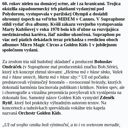
60. rokov nielen na domácej scéne, ale i za hranicami. Trojica
okúzlila západonemecký trh platňami vydanými pod
Polydorom, vystupovala v parížskej Olympii a dosiahli
ohromný úspech na veľtrhu MIDEM v Cannes. V Supraphone
stihli vydať dva albumy. Kvôli zákazu verejného vystupovania
Marty Kubišovej v roku 1970 bola ich sľubne sa rozvíjajúca
medzinárodná kariéra, žiaľ násilne ukončená. Supraphon po
viac než piatich dekádach teraz prichádza s reedíciou oboch
albumov Micro Magic Circus a Golden Kids 1 v jubilejnom
spoločnom vydaní.
Za zrodom tria stál hudobný skladateľ a producent
Bohuslav
Ondráček
(v Supraphone mal producentskú značku Bob.Série),
ktorý ich koncept zhrnul slovami: „
Helena má v hlase slnko, Vašek
má v hlase smiech, Marta má v hlase slzy
.“ Už od počiatku
predstavovali výnimočný fenomén – rovnocenné hviezdy, ktorých
dokonalá harmónia fascinovala publikum i kritikov. Nielen spev, ale
i choreografie a vizuálna prezentácia povyšovali ich vystúpenia na
dokonalú šou. Samotný názov Golden Kids vymyslel
Zdeněk
Rytíř
, ktorý bol prakticky výhradným autorom textov. Na
koncertoch a nahrávkach sprevádzala vokálne trio kapela
nazvaná
Orchestr Golden Kids
.
„
Už od svojho vzniku boli výnimoční, a to i vo svetovom meradle,