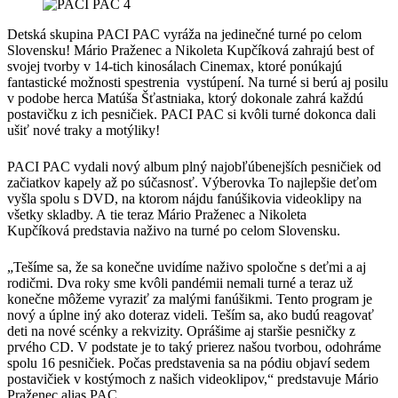
Detská skupina PACI PAC vyráža na jedinečné turné po celom
Slovensku! Mário Praženec a Nikoleta Kupčíková zahrajú best of
svojej tvorby v 14-tich kinosálach Cinemax, ktoré ponúkajú
fantastické možnosti spestrenia vystúpení. Na turné si berú aj posilu
v podobe herca Matúša Šťastniaka, ktorý dokonale zahrá každú
postavičku z ich pesničiek. PACI PAC si kvôli turné dokonca dali
ušiť nové traky a motýliky!
PACI PAC vydali nový album plný najobľúbenejších pesničiek od
začiatkov kapely až po súčasnosť. Výberovka To najlepšie deťom
vyšla spolu s DVD, na ktorom nájdu fanúšikovia videoklipy na
všetky skladby. A tie teraz Mário Praženec a Nikoleta
Kupčíková predstavia naživo na turné po celom Slovensku.
„Tešíme sa, že sa konečne uvidíme naživo spoločne s deťmi a aj
rodičmi. Dva roky sme kvôli pandémii nemali turné a teraz už
konečne môžeme vyraziť za malými fanúšikmi. Tento program je
nový a úplne iný ako doteraz videli. Teším sa, ako budú reagovať
deti na nové scénky a rekvizity. Oprášime aj staršie pesničky z
prvého CD. V podstate je to taký prierez našou tvorbou, odohráme
spolu 16 pesničiek. Počas predstavenia sa na pódiu objaví sedem
postavičiek v kostýmoch z našich videoklipov,“ predstavuje Mário
Praženec alias PAC.