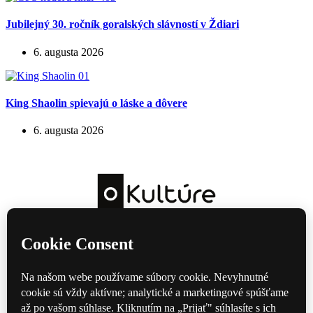
Jubilejný 30. ročník goralských slávností v Ždiari
6. augusta 2026
King Shaolin spievajú o láske a dôvere
6. augusta 2026
Kultúrny magazín — hudba, film, divadlo a knihy každý deň.
Domov
Divadlo
Film
Hudba
Knihy