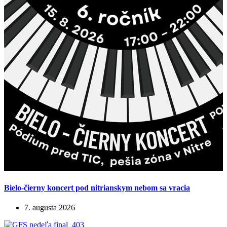
Bielo-čierny koncert pod nitrianskym nebom sa vracia
7. augusta 2026