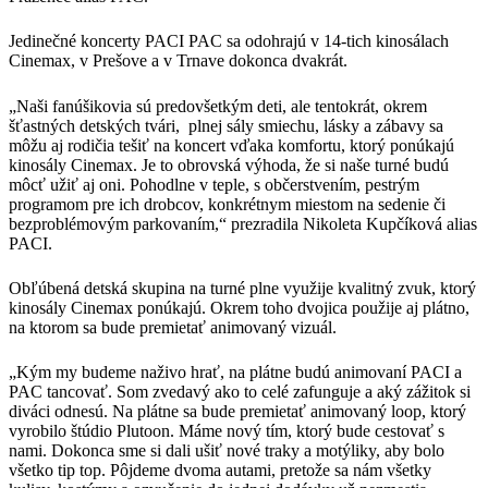
Jedinečné koncerty PACI PAC sa odohrajú v 14-tich kinosálach
Cinemax, v Prešove a v Trnave dokonca dvakrát.
„Naši fanúšikovia sú predovšetkým deti, ale tentokrát, okrem
šťastných detských tvári, plnej sály smiechu, lásky a zábavy sa
môžu aj rodičia tešiť na koncert vďaka komfortu, ktorý ponúkajú
kinosály Cinemax. Je to obrovská výhoda, že si naše turné budú
môcť užiť aj oni. Pohodlne v teple, s občerstvením, pestrým
programom pre ich drobcov, konkrétnym miestom na sedenie či
bezproblémovým parkovaním,“ prezradila Nikoleta Kupčíková alias
PACI.
Obľúbená detská skupina na turné plne využije kvalitný zvuk, ktorý
kinosály Cinemax ponúkajú. Okrem toho dvojica použije aj plátno,
na ktorom sa bude premietať animovaný vizuál.
„Kým my budeme naživo hrať, na plátne budú animovaní PACI a
PAC tancovať. Som zvedavý ako to celé zafunguje a aký zážitok si
diváci odnesú. Na plátne sa bude premietať animovaný loop, ktorý
vyrobilo štúdio Plutoon. Máme nový tím, ktorý bude cestovať s
nami. Dokonca sme si dali ušiť nové traky a motýliky, aby bolo
všetko tip top. Pôjdeme dvoma autami, pretože sa nám všetky