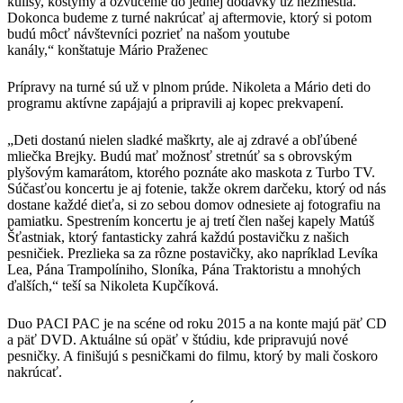
kulisy, kostýmy a ozvučenie do jednej dodávky už nezmestia.
Dokonca budeme z turné nakrúcať aj aftermovie, ktorý si potom
budú môcť návštevníci pozrieť na našom youtube
kanály,“ konštatuje Mário Praženec
Prípravy na turné sú už v plnom prúde. Nikoleta a Mário deti do
programu aktívne zapájajú a pripravili aj kopec prekvapení.
„Deti dostanú nielen sladké maškrty, ale aj zdravé a obľúbené
mliečka Brejky. Budú mať možnosť stretnúť sa s obrovským
plyšovým kamarátom, ktorého poznáte ako maskota z Turbo TV.
Súčasťou koncertu je aj fotenie, takže okrem darčeku, ktorý od nás
dostane každé dieťa, si zo sebou domov odnesiete aj fotografiu na
pamiatku. Spestrením koncertu je aj tretí člen našej kapely Matúš
Šťastniak, ktorý fantasticky zahrá každú postavičku z našich
pesničiek. Prezlieka sa za rôzne postavičky, ako napríklad Levíka
Lea, Pána Trampolíniho, Sloníka, Pána Traktoristu a mnohých
ďalších,“ teší sa Nikoleta Kupčíková.
Duo PACI PAC je na scéne od roku 2015 a na konte majú päť CD
a päť DVD. Aktuálne sú opäť v štúdiu, kde pripravujú nové
pesničky. A finišujú s pesničkami do filmu, ktorý by mali čoskoro
nakrúcať.