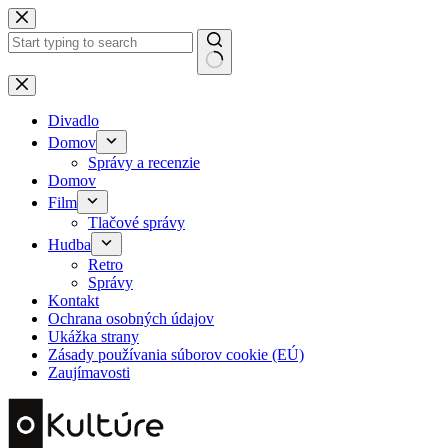
Skip
to
content
No
results
Divadlo
Domov
Správy a recenzie
Domov
Film
Tlačové správy
Hudba
Retro
Správy
Kontakt
Ochrana osobných údajov
Ukážka strany
Zásady používania súborov cookie (EÚ)
Zaujímavosti