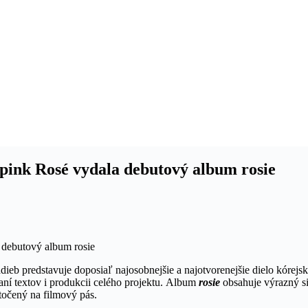
kpink Rosé vydala debutový album rosie
dieb predstavuje doposiaľ najosobnejšie a najotvorenejšie dielo kóre
saní textov i produkcii celého projektu. Album
rosie
obsahuje výrazný s
točený na filmový pás.