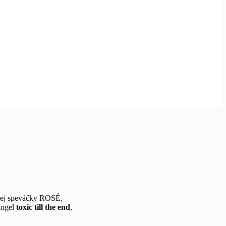
jskej speváčky ROSÉ,
ingel
toxic till the end
,