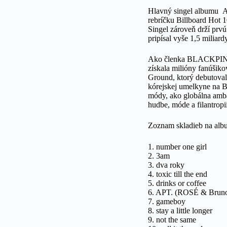
Hlavný singel albumu A
rebríčku Billboard Hot 1
Singel zároveň drží prvú
pripísal vyše 1,5 milia
Ako členka BLACKPINK, 
získala milióny fanúšik
Ground, ktorý debutoval 
kórejskej umelkyne na Bi
módy, ako globálna amb
hudbe, móde a filantropii
Zoznam skladieb na al
1. number one girl
2. 3am
3. dva roky
4. toxic till the end
5. drinks or coffee
6. APT. (ROSÉ & Brun
7. gameboy
8. stay a little longer
9. not the same