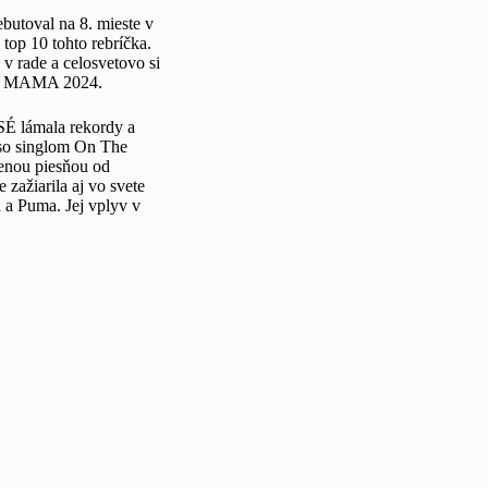
butoval na 8. mieste v
top 10 tohto rebríčka.
v rade a celosvetovo si
nách MAMA 2024.
É lámala rekordy a
 so singlom On The
venou piesňou od
zažiarila aj vo svete
a Puma. Jej vplyv v