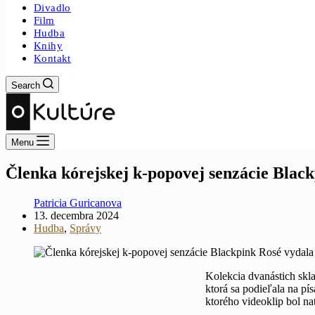
Divadlo
Film
Hudba
Knihy
Kontakt
Search
Menu
Členka kórejskej k-popovej senzácie Blac
Patricia Guricanova
13. decembra 2024
Hudba
,
Správy
Kolekcia dvanástich skla
ktorá sa podieľala na pí
ktorého videoklip bol na