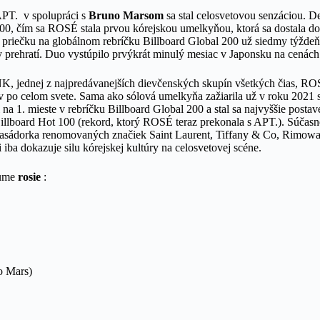
PT. v spolupráci s
Bruno Marsom
sa stal celosvetovou senzáciou. De
00, čím sa ROSÉ stala prvou kórejskou umelkyňou, ktorá sa dostala do 
 priečku na globálnom rebríčku Billboard Global 200 už siedmy týždeň 
rdy prehratí. Duo vystúpilo prvýkrát minulý mesiac v Japonsku na ce
jednej z najpredávanejších dievčenských skupín všetkých čias, ROS
ov po celom svete. Sama ako sólová umelkyňa zažiarila už v roku 2021
na 1. mieste v rebríčku Billboard Global 200 a stal sa najvyššie posta
llboard Hot 100 (rekord, ktorý ROSÉ teraz prekonala s APT.). Súčasne 
asádorka renomovaných značiek Saint Laurent, Tiffany & Co, Rimowa 
 iba dokazuje silu kórejskej kultúry na celosvetovej scéne.
bume
rosie
:
o Mars)