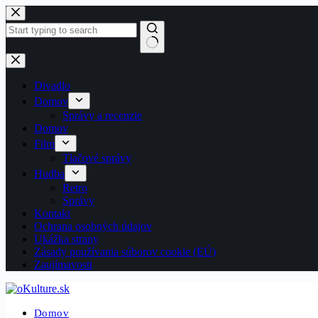
Skip
to
content
No
results
Divadlo
Domov
Správy a recenzie
Domov
Film
Tlačové správy
Hudba
Retro
Správy
Kontakt
Ochrana osobných údajov
Ukážka strany
Zásady používania súborov cookie (EÚ)
Zaujímavosti
Domov