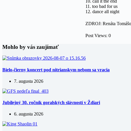
10. call it the end
11. too bad for us
12. dance all night
ZDROJ: Renáta Tomáš
Post Views:
0
Mohlo by vás zaujímať
Bielo-čierny koncert pod nitrianskym nebom sa vracia
7. augusta 2026
Jubilejný 30. ročník goralských slávností v Ždiari
6. augusta 2026