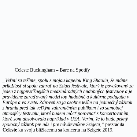
Celeste Buckingham – Bare na Spotify
„Veľmi sa tešíme, spolu s mojou kapelou King Shaolin, že máme
príležitosť si spolu zahrať na Sziget festivale, ktorý je považovaný za
jeden z najprestížnejších medzinárodných hudobných festivalov a je
pravidelne zaraďovaný medzi top hudobné a kultúrne podujatia v
Európe a vo svete. Zároveň sa ja osobne teším na jedinečný zážitok
z hrania pred tak veľkým zahraničným publikom i zo samotnej
atmosféry festivalu, ktoré budem môcť porovnať s koncertovaním,
ktoré som absolvovala napríklad v USA. Verím, že to bude pekný
spoločný zážitok pre nás i pre návštevníkov Szigetu,“
prezradila
Celeste
ku svoju blížiacemu sa koncertu na Szigete 2019.