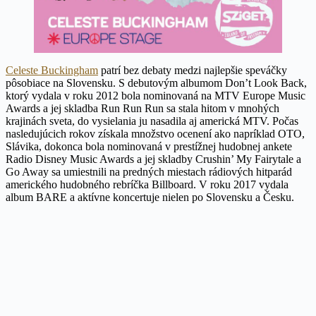
Celeste Buckingham
patrí bez debaty medzi najlepšie speváčky
pôsobiace na Slovensku. S debutovým albumom Don’t Look Back,
ktorý vydala v roku 2012 bola nominovaná na MTV Europe Music
Awards a jej skladba Run Run Run sa stala hitom v mnohých
krajinách sveta, do vysielania ju nasadila aj americká MTV. Počas
nasledujúcich rokov získala množstvo ocenení ako napríklad OTO,
Slávika, dokonca bola nominovaná v prestížnej hudobnej ankete
Radio Disney Music Awards a jej skladby Crushin’ My Fairytale a
Go Away sa umiestnili na predných miestach rádiových hitparád
amerického hudobného rebríčka Billboard. V roku 2017 vydala
album BARE a aktívne koncertuje nielen po Slovensku a Česku.