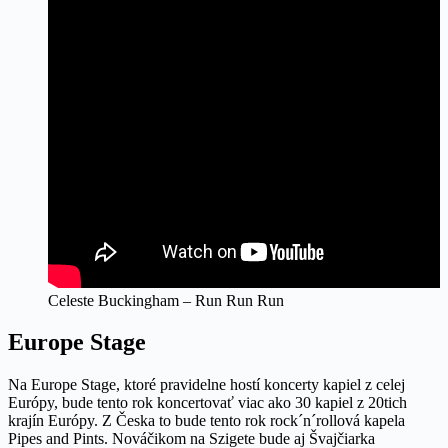
Celeste Buckingham – Run Run Run
Europe Stage
Na Europe Stage, ktoré pravidelne hostí koncerty kapiel z celej
Európy, bude tento rok koncertovať viac ako 30 kapiel z 20tich
krajín Európy. Z Česka to bude tento rok rock´n´rollová kapela
Pipes and Pints. Nováčikom na Szigete bude aj Švajčiarka