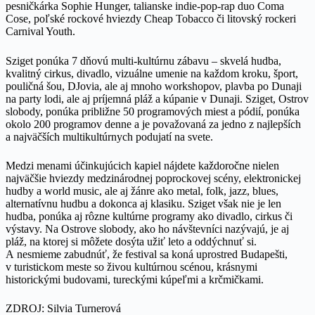
pesničkárka Sophie Hunger, talianske indie-pop-rap duo Coma
Cose, poľské rockové hviezdy Cheap Tobacco či litovský rockeri
Carnival Youth.
Sziget ponúka 7 dňovú multi-kultúrnu zábavu – skvelá hudba,
kvalitný cirkus, divadlo, vizuálne umenie na každom kroku, šport,
pouličná šou, DJovia, ale aj mnoho workshopov, plavba po Dunaji
na party lodi, ale aj príjemná pláž a kúpanie v Dunaji. Sziget, Ostrov
slobody, ponúka približne 50 programových miest a pódií, ponúka
okolo 200 programov denne a je považovaná za jedno z najlepších
a najväčších multikultúrnych podujatí na svete.
Medzi menami účinkujúcich kapiel nájdete každoročne nielen
najväčšie hviezdy medzinárodnej poprockovej scény, elektronickej
hudby a world music, ale aj žánre ako metal, folk, jazz, blues,
alternatívnu hudbu a dokonca aj klasiku. Sziget však nie je len
hudba, ponúka aj rôzne kultúrne programy ako divadlo, cirkus či
výstavy. Na Ostrove slobody, ako ho návštevníci nazývajú, je aj
pláž, na ktorej si môžete dosýta užiť leto a oddýchnuť si.
A nesmieme zabudnúť, že festival sa koná uprostred Budapešti,
v turistickom meste so živou kultúrnou scénou, krásnymi
historickými budovami, tureckými kúpeľmi a krčmičkami.
ZDROJ: Silvia Turnerová