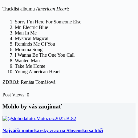
Tracklist albumu
American Heart
:
Sorry I’m Here For Someone Else
Mr. Electric Blue
Man In Me
Mystical Magical
Reminds Me Of You
Momma Song
I Wanna Be The One You Call
Wanted Man
Take Me Home
Young American Heart
ZDROJ: Renáta Tomášová
Post Views:
0
Mohlo by vás zaujímať
Najväčší motorkársky zraz na Slovensku sa blíži