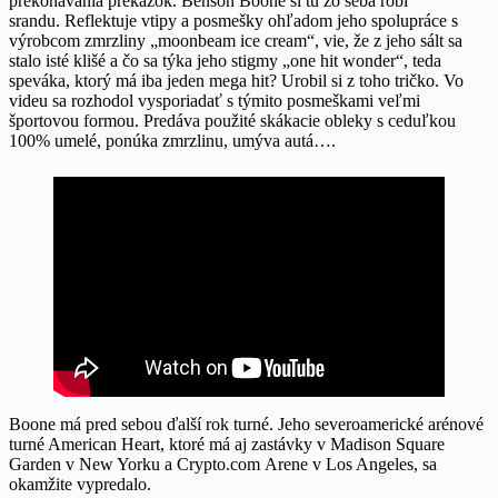
prekonávania prekážok. Benson Boone si tu zo seba robí
srandu. Reflektuje vtipy a posmešky ohľadom jeho spolupráce s
výrobcom zmrzliny „moonbeam ice cream“, vie, že z jeho sált sa
stalo isté klišé a čo sa týka jeho stigmy „one hit wonder“, teda
speváka, ktorý má iba jeden mega hit? Urobil si z toho tričko. Vo
videu sa rozhodol vysporiadať s týmito posmeškami veľmi
športovou formou. Predáva použité skákacie obleky s ceduľkou
100% umelé, ponúka zmrzlinu, umýva autá….
Boone má pred sebou ďalší rok turné. Jeho severoamerické arénové
turné American Heart, ktoré má aj zastávky v Madison Square
Garden v New Yorku a Crypto.com Arene v Los Angeles, sa
okamžite vypredalo.