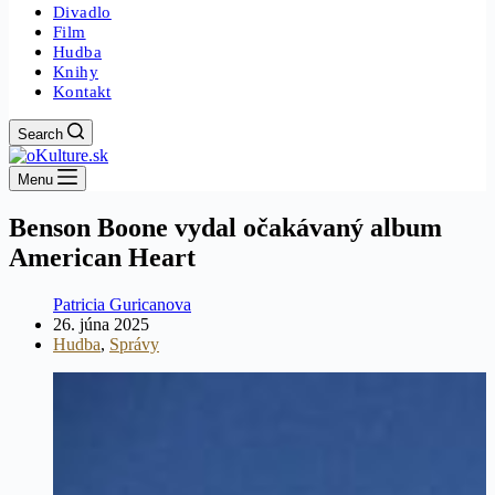
Divadlo
Film
Hudba
Knihy
Kontakt
Search
Menu
Benson Boone vydal očakávaný album
American Heart
Patricia Guricanova
26. júna 2025
Hudba
,
Správy