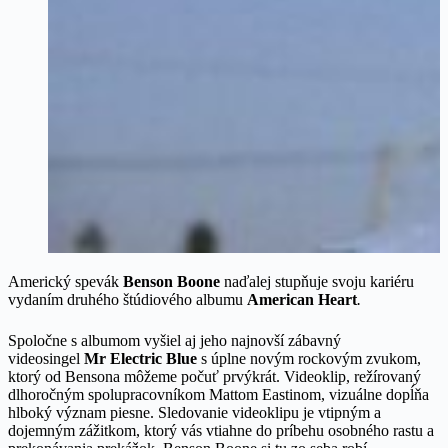
Americký spevák
Benson Boone
naďalej stupňuje svoju kariéru
vydaním druhého štúdiového albumu
American Heart
.
Spoločne s albumom vyšiel aj jeho najnovší zábavný
videosingel
Mr Electric Blue
s úplne novým rockovým zvukom,
ktorý od Bensona môžeme počuť prvýkrát. Videoklip, režírovaný
dlhoročným spolupracovníkom Mattom Eastinom, vizuálne dopĺňa
hlboký význam piesne. Sledovanie videoklipu je vtipným a
dojemným zážitkom, ktorý vás vtiahne do príbehu osobného rastu a