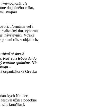
 výnimočnosti, ale
tore do jedného celku,
dému svojmu
 hovorí: „Nemáme veľa
ý realizačný tím, výbornú
jej návštevníci. Vďaka
 podaní rúk, v objatiach,
užívaš si skvelé
as. Keď sa s tebou dá do
rý tvoríme spoločne. Nie
 svoju –
ná organizátorka
Gretka
ontianskych Nemiec
 festival užili a podobne
li sa s fanúšikmi,