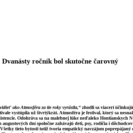
. Dvanásty ročník bol skutočne čarovný
idieť ako Atmosféra za tie roky vyrástla,“
zhodli sa viacerí účinkuj
ivale vystúpila už štvrtýkrát. Atmosféra je festival, ktorý sa nesnaž
existencie. Odohráva sa na malebnej lúke neďaleko Hontianskych N
 augustových dní spoločne zabávajú deti, psy, rodičia i dôchodcov
Všetky tieto bytosti totiž tvoria empatický navzájom poprepájaný e