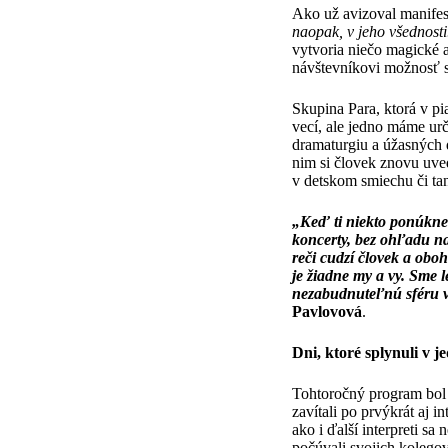
Ako už avizoval manifest
naopak, v jeho všednosti
vytvoria niečo magické 
návštevníkovi možnosť s
Skupina Para, ktorá v p
vecí, ale jedno máme urč
dramaturgiu a úžasných d
nim si človek znovu uved
v detskom smiechu či ta
„Keď ti niekto ponúkne n
koncerty, bez ohľadu na 
reči cudzí človek a obo
je žiadne my a vy. Sme l
nezabudnuteľnú sféru v
Pavlovová
.
Dni, ktoré splynuli v 
Tohtoročný program bol p
zavítali po prvýkrát aj i
ako i ďalší interpreti sa
počúvali svojich kolegov