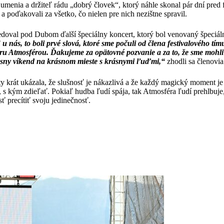
umenia a držiteľ rádu „dobrý človek“, ktorý náhle skonal pár dní pred
a poďakovali za všetko, čo nielen pre nich nezištne spravil.
edoval pod Dubom ďalší špeciálny koncert, ktorý bol venovaný špeciá
 u nás, to boli prvé slová, ktoré sme počuli od člena festivalového tímu
éru Atmosférou. Ďakujeme za opätovné pozvanie a za to, že sme mohl
ásny víkend na krásnom mieste s krásnymi ľuďmi,“
zhodli sa členovi
 krát ukázala, že slušnosť je nákazlivá a že každý magický moment je e
 s kým zdieľať. Pokiaľ hudba ľudí spája, tak Atmosféra ľudí prehlbuje, 
 precítiť svoju jedinečnosť.