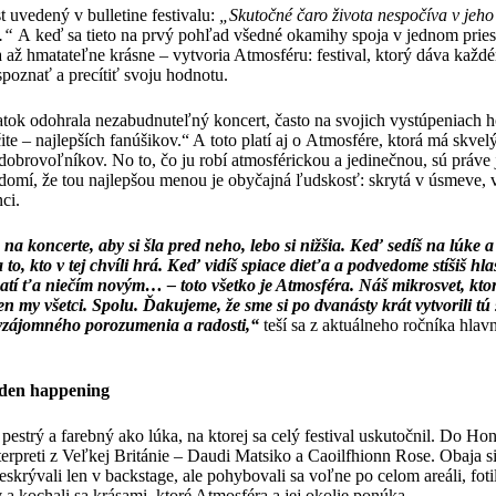
 uvedený v bulletine festivalu:
„Skutočné čaro života nespočíva v jeho
.“
A keď sa tieto na prvý pohľad všedné okamihy spoja v jednom pries
a až hmatateľne krásne – vytvoria Atmosféru: festival, ktorý dáva kaž
poznať a precítiť svoju hodnotu.
iatok odohrala nezabudnuteľný koncert, často na svojich vystúpeniach
ite – najlepších fanúšikov.“ A toto platí aj o Atmosfére, ktorá má skvel
obrovoľníkov. No to, čo ju robí atmosférickou a jedinečnou, sú práve 
omí, že tou najlepšou menou je obyčajná ľudskosť: skrytá v úsmeve, v
nci.
a koncerte, aby si šla pred neho, lebo si nižšia. Keď sedíš na lúke a 
to, kto v tej chvíli hrá. Keď vidíš spiace dieťa a podvedome stíšiš hl
hatí ťa niečím novým… – toto všetko je Atmosféra. Náš mikrosvet, kto
en my všetci. Spolu. Ďakujeme, že sme si po dvanásty krát vytvorili tú
zájomného porozumenia a radosti,“
teší sa z aktuálneho ročníka hlav
jeden happening
estrý a farebný ako lúka, na ktorej sa celý festival uskutočnil. Do H
nterpreti z Veľkej Británie – Daudi Matsiko a Caoilfhionn Rose. Obaja si
 neskrývali len v backstage, ale pohybovali sa voľne po celom areáli, foti
 a kochali sa krásami, ktoré Atmosféra a jej okolie ponúka.