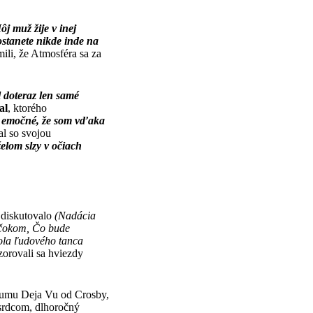
j muž žije v inej
ostanete nikde inde na
ili, že Atmosféra sa za
 doteraz len samé
al
, ktorého
é, emočné, že som vďaka
val so svojou
elom slzy v očiach
 diskutovalo
(Nadácia
rčokom, Čo bude
ola ľudového tanca
zorovali sa hviezdy
lbumu Deja Vu od Crosby,
 srdcom, dlhoročný