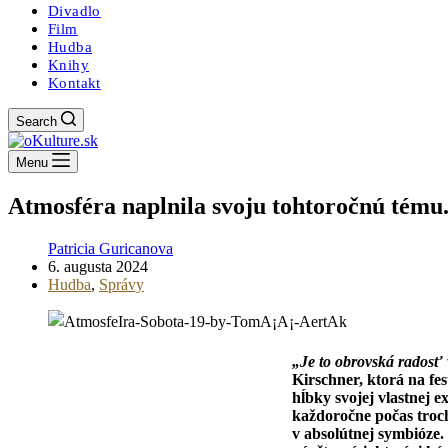
Divadlo
Film
Hudba
Knihy
Kontakt
Search
Menu
Atmosféra naplnila svoju tohtoročnú tému
Patricia Guricanova
6. augusta 2024
Hudba
,
Správy
„Je to obrovská radosť v
Kirschner, ktorá na fest
hĺbky svojej vlastnej 
každoročne počas troch
v absolútnej symbióze. 