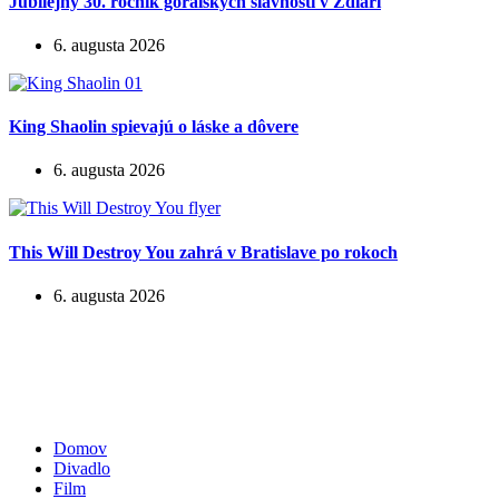
Jubilejný 30. ročník goralských slávností v Ždiari
6. augusta 2026
King Shaolin spievajú o láske a dôvere
6. augusta 2026
This Will Destroy You zahrá v Bratislave po rokoch
6. augusta 2026
Domov
Divadlo
Film