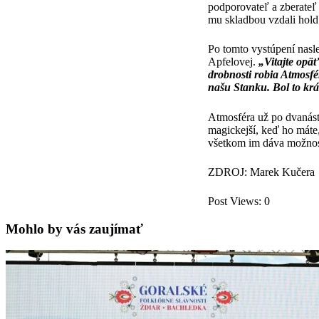
podporovateľ a zberateľ 
mu skladbou vzdali hold 
Po tomto vystúpení nasl
Apfelovej.
„Vitajte opäť
drobnosti robia Atmosf
našu Stanku. Bol to kr
Atmosféra už po dvanásty
magickejší, keď ho máte,
všetkom im dáva možnosť
ZDROJ: Marek Kučera
Post Views:
0
Mohlo by vás zaujímať