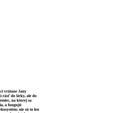
úci vrátane Jany
í rásť do šírky, ale do
emiec, na ktorej sa
ia, a fungujú
kosystém: nie sú to len