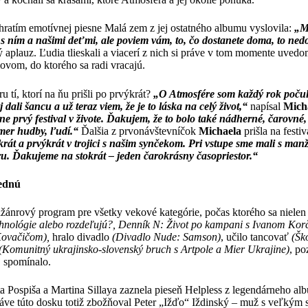
hratím emotívnej piesne Malá zem z jej ostatného albumu vyslovila:
„Mô
u s ním a našimi deťmi, ale poviem vám, to, čo dostanete doma, to ned
aplauz. Ľudia tlieskali a viacerí z nich si práve v tom momente uvedom
ovom, do ktorého sa radi vracajú.
 tí, ktorí na ňu prišli po prvýkrát?
„O Atmosfére som každý rok počul
 dali šancu a už teraz viem, že je to láska na celý život,“
napísal
Mich
e prvý festival v živote. Ďakujem, že to bolo také nádherné, čarovn
mer hudby, ľudí.“
Ďalšia z prvonávštevníčok
Michaela
prišla na festi
rát a prvýkrát v trojici s našim synčekom. Pri vstupe sme mali s manž
ru. Ďakujeme na stokrát – jeden čarokrásny časopriestor.“
lednú
žánrový program pre všetky vekové kategórie, počas ktorého sa nielen
chnológie alebo rozdeľujú?, Denník N: Život po kampani s Ivanom Ko
Kovačičom),
hralo divadlo
(Divadlo Nude: Samson)
, učilo tancovať
(Šk
(Komunitný ukrajinsko-slovenský bruch s Artpole a Mier Ukrajine)
, po
j spomínalo.
a Pospiša a Martina Sillaya zaznela pieseň Helpless z legendárneho a
ráve túto dosku totiž zbožňoval Peter „Ižďo“ Iždinský – muž s veľkým