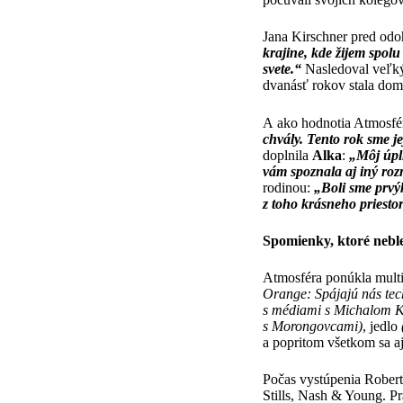
Jana Kirschner pred odo
krajine, kde žijem spol
svete.“
Nasledoval veľký 
dvanásť rokov stala dom
A ako hodnotia Atmosféru
chvály. Tento rok sme jej
doplnila
Alka
:
„Môj úpln
vám spoznala aj iný roz
rodinou:
„Boli sme prvýk
z toho krásneho priesto
Spomienky, ktoré neb
Atmosféra ponúkla multi
Orange: Spájajú nás te
s médiami s Michalom 
s Morongovcami)
, jedlo
a popritom všetkom sa a
Počas vystúpenia Robert
Stills, Nash & Young. P