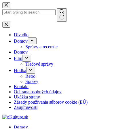
Skip
to
content
No
results
Divadlo
Domov
Správy a recenzie
Domov
Film
Tlačové správy
Hudba
Retro
Správy
Kontakt
Ochrana osobných údajov
Ukážka strany
Zásady používania súborov cookie (EÚ)
Zaujímavosti
Domov