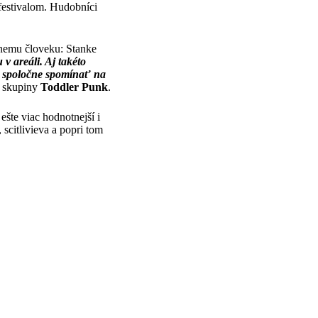
 festivalom. Hudobníci
lnemu človeku: Stanke
 v areáli. Aj takéto
i spoločne spomínať na
a skupiny
Toddler Punk
.
šte viac hodnotnejší i
scitlivieva a popri tom