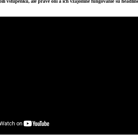
kúpili vstupenku, ale práve oni a ich vzájomné fungovanie sú headl