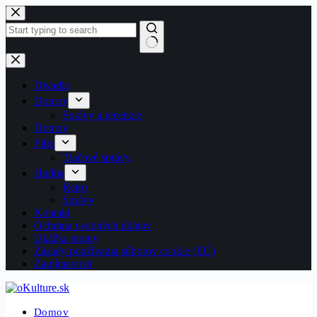
Skip
to
content
No
results
Divadlo
Domov
Správy a recenzie
Domov
Film
Tlačové správy
Hudba
Retro
Správy
Kontakt
Ochrana osobných údajov
Ukážka strany
Zásady používania súborov cookie (EÚ)
Zaujímavosti
Domov