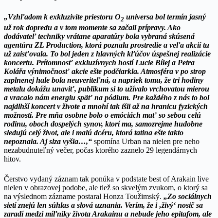
„Vzhľadom k exkluzivite priestoru O
universa bol termín jasný
2
už rok dopredu a v tom momente sa začali prípravy. Ako
dodávateľ techniky vrátane aparatúry bola vybraná skúsená
agentúra ZL Production, ktorá poznala prostredie a veľa akcií tu
už zaisťovala. To bol jeden z hlavných kľúčov úspešnej realizácie
koncertu. Prítomnosť exkluzívnych hostí Lucie Bílej a Petra
Kolářa výnimočnosť akcie ešte podčiarkla. Atmosféra v po strop
zaplnenej hale bola neuveriteľná, a napriek tomu, že tri hodiny
metalu dokážu unaviť, publikum si to užívalo vrchovatou mierou
a vracalo nám energiu späť na pódium. Pre každého z nás to bol
najdlhší koncert v živote a mnohí tak išli až na hranicu fyzických
možností. Pre mňa osobne bolo o emóciách mať so sebou celú
rodinu, oboch dospelých synov, ktorí ma, samozrejme hudobne
sledujú celý život, ale i malú dcéru, ktorá tatina ešte takto
nepoznala. Aj slza vyšla…,“
spomína Urban na nielen pre neho
nezabudnuteľný večer, počas ktorého zaznelo 29 legendárnych
hitov.
Čerstvo vydaný záznam tak ponúka v podstate best of Arakain live
nielen v obrazovej podobe, ale tiež so skvelým zvukom, o ktorý sa
na výslednom zázname postaral Honza Toužimský.
„Zo sociálnych
sietí znejú len súhlas a slová uznania. Verím, že i ‚živý‘ nosič sa
zaradí medzi míľniky života Arakainu a nebude jeho epitafom, ale