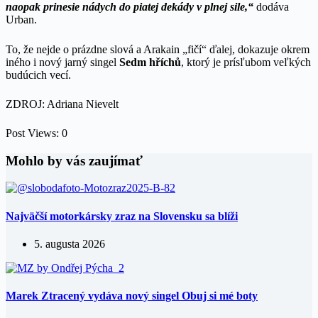
naopak prinesie nádych do piatej dekády v plnej sile,“
dodáva
Urban.
To, že nejde o prázdne slová a Arakain „fičí“ ďalej, dokazuje okrem
iného i nový jarný singel
Sedm hříchů
, ktorý je prísľubom veľkých
budúcich vecí.
ZDROJ: Adriana Nievelt
Post Views:
0
Mohlo by vás zaujímať
Najväčší motorkársky zraz na Slovensku sa blíži
5. augusta 2026
Marek Ztracený vydáva nový singel Obuj si mé boty