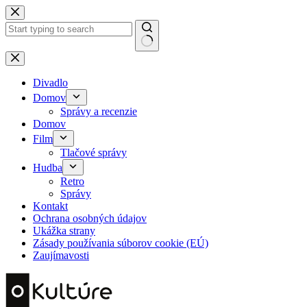
Skip
to
content
No
results
Divadlo
Domov
Správy a recenzie
Domov
Film
Tlačové správy
Hudba
Retro
Správy
Kontakt
Ochrana osobných údajov
Ukážka strany
Zásady používania súborov cookie (EÚ)
Zaujímavosti