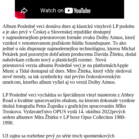
Album Posledné veci dostáva dnes aj klasickú vinylovú LP podobu
a je ako prvý v Českej a Slovenskej republike dostupný
v najmodernejšom priestorovom formáte zvuku Dolby Atmos, ktorý
vznikol v renomovanom pražskom štúdiu Soundsquare. To ako
jediné u nás disponuje najmodernejšou technológiou, ktorou Michal
Pekárek pod pozorným dohľadom producenta Davida Žbirku, dodal
nahrávkam celkom nový a plastickejší rozmer. Nová
priestorová verzia albumu Posledné veci je na platformáchApple
Music a Tidal dostupná už dnes. Miro Žbirka, ktorý vždy sledoval
nové trendy, sa tak symbolicky stal prvým československým
umelcom, ktorého album vyšiel aj vo verzii Dolby Atmos.
LP Posledné veci vychádza so špeciálnym vinyl masterom z Abbey
Road a kvalitne spracovaným obalom, na ktorom dokonale vynikne
titulná fotografia Petra Župníka s grafickým spracovaním Jiřího
Troskova. Vydavateľstvo OPUS vydá 14. októbra 2022prvých
sedem albumov Mira Žbirku v LP boxe Opus Collection 1980-
1990.
Už zajtra sa rozbehne prvý zo série troch spomienkových