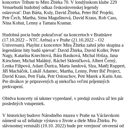
koncertov Tribute to Miro Žbirka 70. V londýnskom klube 229
Venuebudú hudobný odkaz československej legendy
oslavovať: Dan Bárta, Kuly, David Žbirka, Peter Bič Projekt,
Petr Čech, Martha, Sima Magušinová, David Kraus, Rob Cass,
Nina Kohut, Lenny a Tamara Kramar.
Hudobná pocta bude pokračovať na koncertoch v Bratislave
(17.10.2022 – NTC Aréna) a v Prahe (21.10.2022 – O2
Universum). Playlist z koncertov Mira Žbirku zahrá jeho skupina a
legendárne hity budú spievať: David Žbirka, David Koller, Peter
Nagy, Katarína Knechtová, Bára Basiková, Michal Hrůza, Jana
Kirschner, Michal Malátný, Ráchel Skleničková, Albert Černý,
Lenka Filipová, Adam Ďurica, Marta Jandová, Slza, Matěj Ruppert,
Jiří Macháček, Lukáš Adamec, Martha, Lenny, Peter Bič Project,
David Kraus, Petr Fiala, Petr Ostouchov, Petr Marek a Karin Ann.
Pre divákov je pripravených aj niekoľko veľmi príjemných
prekvapení.
Obidva koncerty sú takmer vypredané, v predaji zostáva už len pár
posledných vstupeniek.
V historickej budove Národného muzea v Prahe na Václavskom
námestí sa už inštaluje výstava o živote a diele Mira Žbirku. Po
slávnostnej vernisáži (19.10. 2022) bude pre verejnosť otvorená od