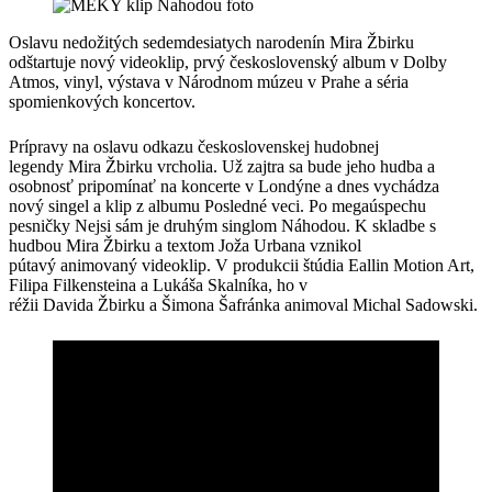
Oslavu nedožitých sedemdesiatych narodenín Mira Žbirku
odštartuje nový videoklip, prvý československý album v Dolby
Atmos, vinyl, výstava v Národnom múzeu v Prahe a séria
spomienkových koncertov.
Prípravy na oslavu odkazu československej hudobnej
legendy Mira Žbirku vrcholia. Už zajtra sa bude jeho hudba a
osobnosť pripomínať na koncerte v Londýne a dnes vychádza
nový singel a klip z albumu Posledné veci. Po megaúspechu
pesničky Nejsi sám je druhým singlom Náhodou. K skladbe s
hudbou Mira Žbirku a textom Joža Urbana vznikol
pútavý animovaný videoklip. V produkcii štúdia Eallin Motion Art,
Filipa Filkensteina a Lukáša Skalníka, ho v
réžii Davida Žbirku a Šimona Šafránka animoval Michal Sadowski.