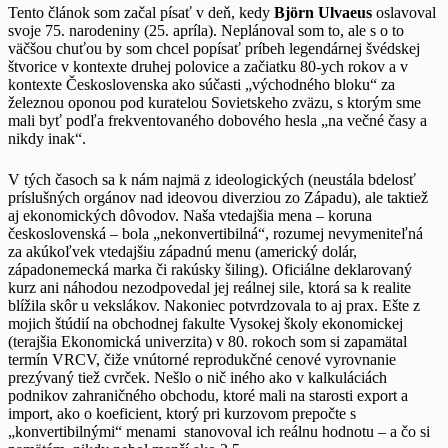
Tento článok som začal písať v deň, kedy
Björn Ulvaeus
oslavoval
svoje 75. narodeniny (25. apríla). Neplánoval som to, ale s o to
väčšou chuťou by som chcel popísať príbeh legendárnej švédskej
štvorice v kontexte druhej polovice a začiatku 80-ych rokov a v
kontexte Československa ako súčasti „východného bloku“ za
železnou oponou pod kuratelou Sovietskeho zväzu, s ktorým sme
mali byť podľa frekventovaného dobového hesla „na večné časy a
nikdy inak“.
V tých časoch sa k nám najmä z ideologických (neustála bdelosť
príslušných orgánov nad ideovou diverziou zo Západu), ale taktiež
aj ekonomických dôvodov. Naša vtedajšia mena – koruna
československá – bola „nekonvertibilná“, rozumej nevymeniteľná
za akúkoľvek vtedajšiu západnú menu (americký dolár,
západonemecká marka či rakúsky šiling). Oficiálne deklarovaný
kurz ani náhodou nezodpovedal jej reálnej sile, ktorá sa k realite
blížila skôr u vekslákov. Nakoniec potvrdzovala to aj prax. Ešte z
mojich štúdií na obchodnej fakulte Vysokej školy ekonomickej
(terajšia Ekonomická univerzita) v 80. rokoch som si zapamätal
termín VRCV, čiže vnútorné reprodukčné cenové vyrovnanie
prezývaný tiež cvrček. Nešlo o nič iného ako v kalkuláciách
podnikov zahraničného obchodu, ktoré mali na starosti export a
import, ako o koeficient, ktorý pri kurzovom prepočte s
„konvertibilnými“ menami stanovoval ich reálnu hodnotu – a čo si