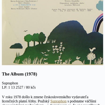
The Album (1978)
Supraphon
LP: 1 13 2527 / 80 kčs
V roku 1978 došlo k zmene československého vydavateľa
licenčných platní Abby. Pražský
Supraphon
s podstatne väčšími