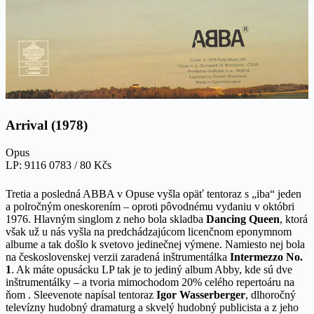
Arrival (1978)
Opus
LP: 9116 0783 / 80 Kčs
Tretia a posledná ABBA v Opuse vyšla opäť tentoraz s „iba“ jeden
a polročným oneskorením – oproti pôvodnému vydaniu v októbri
1976. Hlavným singlom z neho bola skladba
Dancing Queen
, ktorá
však už u nás vyšla na predchádzajúcom licenčnom eponymnom
albume a tak došlo k svetovo jedinečnej výmene. Namiesto nej bola
na československej verzii zaradená inštrumentálka
Intermezzo No.
1
. Ak máte opusácku LP tak je to jediný album Abby, kde sú dve
inštrumentálky – a tvoria mimochodom 20% celého repertoáru na
ňom . Sleevenote napísal tentoraz
Igor Wasserberger
, dlhoročný
televízny hudobný dramaturg a skvelý hudobný publicista a z jeho