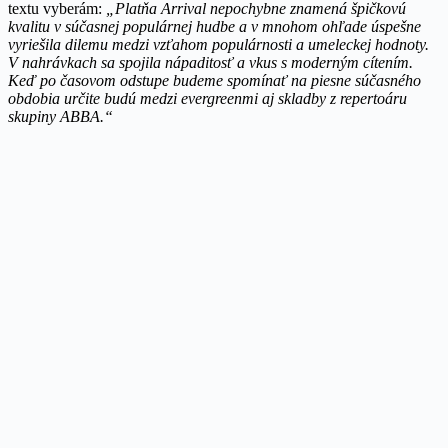
textu vyberám:
„Platňa Arrival nepochybne znamená špičkovú
kvalitu v súčasnej populárnej hudbe a v mnohom ohľade úspešne
vyriešila dilemu medzi vzťahom populárnosti a umeleckej hodnoty.
V nahrávkach sa spojila nápaditosť a vkus s moderným cítením.
Keď po časovom odstupe budeme spomínať na piesne súčasného
obdobia určite budú medzi evergreenmi aj skladby z repertoáru
skupiny ABBA.“