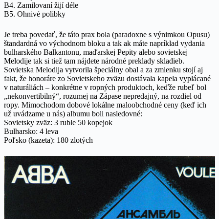
B4. Zamilovaní žijí déle
B5. Ohnivé polibky
Je treba povedať, že táto prax bola (paradoxne s výnimkou Opusu)
štandardná vo východnom bloku a tak ak máte napríklad vydania
bulharského Balkantonu, maďarskej Pepity alebo sovietskej
Melodije tak si tiež tam nájdete národné preklady skladieb.
Sovietska Melodija vytvorila špeciálny obal a za zmienku stojí aj
fakt, že honoráre zo Sovietskeho zväzu dostávala kapela vyplácané
v naturáliách – konkrétne v ropných produktoch, keďže rubeľ bol
„nekonvertibilný“, rozumej na Zápase nepredajný, na rozdiel od
ropy. Mimochodom dobové lokálne maloobchodné ceny (keď ich
už uvádzame u nás) albumu boli nasledovné:
Sovietsky zväz: 3 ruble 50 kopejok
Bulharsko: 4 leva
Poľsko (kazeta): 180 zlotých