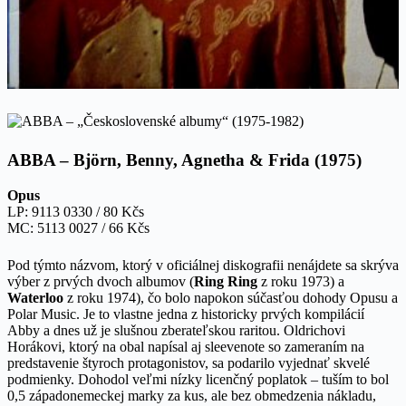
ABBA – Björn, Benny, Agnetha & Frida (1975)
Opus
LP: 9113 0330 / 80 Kčs
MC: 5113 0027 / 66 Kčs
Pod týmto názvom, ktorý v oficiálnej diskografii nenájdete sa skrýva
výber z prvých dvoch albumov (
Ring Ring
z roku 1973) a
Waterloo
z roku 1974), čo bolo napokon súčasťou dohody Opusu a
Polar Music. Je to vlastne jedna z historicky prvých kompilácií
Abby a dnes už je slušnou zberateľskou raritou. Oldrichovi
Horákovi, ktorý na obal napísal aj sleevenote so zameraním na
predstavenie štyroch protagonistov, sa podarilo vyjednať skvelé
podmienky. Dohodol veľmi nízky licenčný poplatok – tuším to bol
0,5 západonemeckej marky za kus, ale bez obmedzenia nákladu,