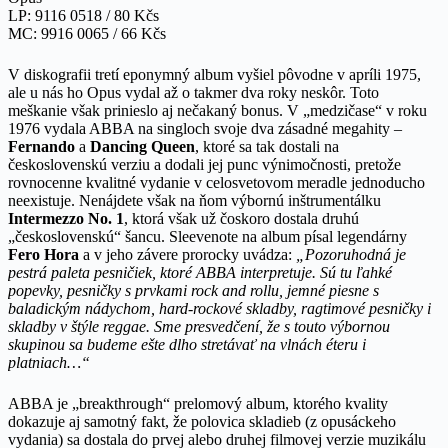
LP: 9116 0518 / 80 Kčs
MC: 9916 0065 / 66 Kčs
V diskografii tretí eponymný album vyšiel pôvodne v apríli 1975,
ale u nás ho Opus vydal až o takmer dva roky neskôr. Toto
meškanie však prinieslo aj nečakaný bonus. V „medzičase“ v roku
1976 vydala ABBA na singloch svoje dva zásadné megahity –
Fernando
a
Dancing Queen
, ktoré sa tak dostali na
československú verziu a dodali jej punc výnimočnosti, pretože
rovnocenne kvalitné vydanie v celosvetovom meradle jednoducho
neexistuje. Nenájdete však na ňom výbornú inštrumentálku
Intermezzo No. 1
, ktorá však už čoskoro dostala druhú
„československú“ šancu. Sleevenote na album písal legendárny
Fero Hora
a v jeho závere prorocky uvádza:
„Pozoruhodná je
pestrá paleta pesničiek, ktoré ABBA interpretuje. Sú tu ľahké
popevky, pesničky s prvkami rock and rollu, jemné piesne s
baladickým nádychom, hard-rockové skladby, ragtimové pesničky i
skladby v štýle reggae. Sme presvedčení, že s touto výbornou
skupinou sa budeme ešte dlho stretávať na vlnách éteru i
platniach…“
ABBA je „breakthrough“ prelomový album, ktorého kvality
dokazuje aj samotný fakt, že polovica skladieb (z opusáckeho
vydania) sa dostala do prvej alebo druhej filmovej verzie muzikálu