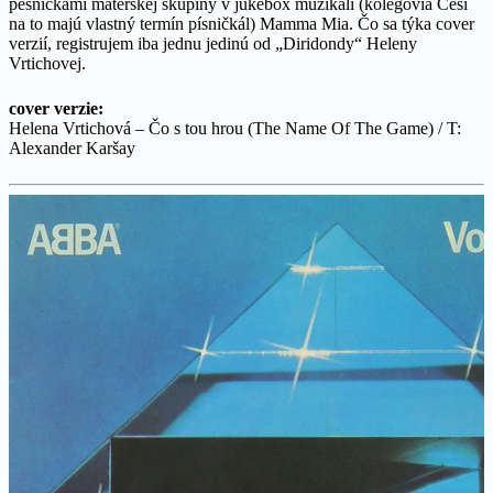
pesničkami materskej skupiny v jukebox muzikáli (kolegovia Česi
na to majú vlastný termín písničkál) Mamma Mia. Čo sa týka cover
verzií, registrujem iba jednu jedinú od „Diridondy“ Heleny
Vrtichovej.
cover verzie:
Helena Vrtichová – Čo s tou hrou (The Name Of The Game) / T:
Alexander Karšay