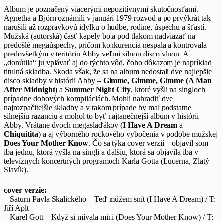
Album je poznačený viacerými nepozitívnymi skutočnosťami.
Agnetha a Björn oznámili v januári 1979 rozvod a po prvýkrát tak
narušili až rozprávkovú idylku o hudbe, rodine, úspechu a šťastí.
Mužská (autorská) časť kapely bola pod tlakom nadviazať na
predošlé megaúspechy, pričom konkurencia nespala a kontrovala
predovšetkým v teritóriu Abby veľmi silnou disco vlnou. A
„donútila“ ju vplávať aj do týchto vôd, čoho dôkazom je napríklad
titulná skladba. Škoda však, že sa na album nedostali dve najlepšie
disco skladby v histórii Abby –
Gimme, Gimme, Gimme (A Man
After Midnight)
a
Summer Night City
, ktoré vyšli na singloch
prípadne dobových kompiláciách. Mohli nahradiť dve
najrozpačitejšie skladby a v takom prípade by mal podstatne
silnejšiu razanciu a mohol to byť najtanečnejší album v histórii
Abby. Vrátane dvoch megaslaďákov (
I Have A Dream
a
Chiquitita
) a aj výborného rockového vybočenia v podobe mužskej
Does Your Mother Know
. Čo sa týka cover verzií – objavil som
iba jednu, ktorá vyšla na singli a ďalšiu, ktorá sa objavila iba v
televíznych koncertných programoch Karla Gotta (Lucerna, Zlatý
Slavík).
cover verzie:
– Saturn Pavla Skalického – Teď můžem snít (I Have A Dream) / T:
Jiří Aplt
– Karel Gott – Když si mívala mini (Does Your Mother Know) / T: