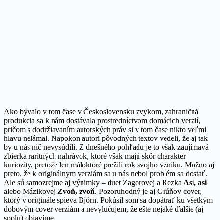
Ako bývalo v tom čase v Československu zvykom, zahraničná
produkcia sa k nám dostávala prostredníctvom domácich verzií,
pričom s dodržiavaním autorských práv si v tom čase nikto veľmi
hlavu nelámal. Napokon autori pôvodných textov vedeli, že aj tak
by u nás nič nevysúdili. Z dnešného pohľadu je to však zaujímavá
zbierka raritných nahrávok, ktoré však majú skôr charakter
kuriozity, pretože len máloktoré prežili rok svojho vzniku. Možno aj
preto, že k originálnym verziám sa u nás nebol problém sa dostať.
Ale sú samozrejme aj výnimky – duet Zagorovej a Rezka
Asi, asi
alebo Mázikovej
Zvoň, zvoň
. Pozoruhodný je aj Grúňov cover,
ktorý v originále spieva Björn. Pokúsil som sa dopátrať ku všetkým
dobovým cover verziám a nevylučujem, že ešte nejaké ďalšie (aj
spolu) objavíme.