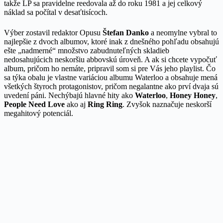
takže LP sa pravidelne reedovala až do roku 1981 a jej celkový
náklad sa počítal v desaťtisícoch.
Výber zostavil redaktor Opusu
Štefan Danko
a neomylne vybral to
najlepšie z dvoch albumov, ktoré inak z dnešného pohľadu obsahujú
ešte „nadmerné“ množstvo zabudnuteľných skladieb
nedosahujúcich neskoršiu abbovskú úroveň. A ak si chcete vypočuť
album, pričom ho nemáte, pripravil som si pre Vás jeho playlist. Čo
sa týka obalu je vlastne variáciou albumu Waterloo a obsahuje mená
všetkých štyroch protagonistov, pričom negalantne ako prví dvaja sú
uvedení páni. Nechýbajú hlavné hity ako
Waterloo
,
Honey Honey
,
People Need Love
ako aj
Ring Ring
. Zvyšok naznačuje neskorší
megahitový potenciál.