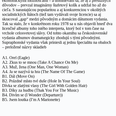
ekonomickými možnosťami – a domnievam sa, že aj z prestížnych
dôvodov – prevzal imaginárny štafetový kolík a udržal ho až do
cieľa. S narastajúcou popularitou a aj konkurenciou v okolitých
socialistických štátoch (tiež tam vydávali svoje licencie) sa aj
skracoval „gap“ medzi pôvodným a domácim dátumom vydania.
Tak sa stalo, že v konkrétnom roku 1978 sa u nás objavili hneď dva
licenčné albumy toho istého interpreta, ktorý bol v tom čase na
vrchole celosvetovej slávy. Od tohto okamihu sa československé
vydania albumov dramaturgicky zhodujú s tými pôvodnými.
Supraphonské vydania však priniesli aj jednu špecialitu na obaloch
– preložené názvy skladieb
A1. Orel (Eagle)
A2. Zkus to se mnou (Take A Chance On Me)
A3. Muž, žena (One Man, One Woman)
A4. Ja se nazývá ta hra (The Name Of The Game)
B1. Dál (Move On)
B2. Prázdné místo tvé duše (Hole In Your Soul)
Dívka se zlatými vlasy (The Girl With Golden Hair)
B3. Díky za hudbu (Thak You For The Music)
B4. Divím se (I Wonder (Departure))
B5. Jsem loutka
(I’m A Marionette)