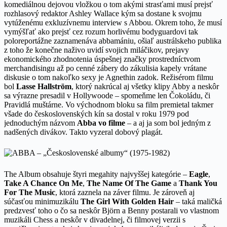
komediálnou dejovou vložkou o tom akými strasťami musí prejsť
rozhlasový redaktor Ashley Wallace kým sa dostane k svojmu
vytúženému exkluzívnemu interview s Abbou. Okrem toho, že musí
vymýšľať ako prejsť cez rozum horlivému bodyguardovi tak
poloreportážne zaznamenáva abbamániu, ošiaľ austrálskeho publika
z toho že konečne naživo uvidí svojich miláčikov, prejavy
ekonomického zhodnotenia úspešnej značky prostredníctvom
merchandisingu až po cenné zábery do zákulisia kapely vrátane
diskusie o tom nakoľko sexy je Agnethin zadok. Režisérom filmu
bol
Lasse Hallström
, ktorý nakrúcal aj všetky klipy Abby a neskôr
sa výrazne presadil v Hollywoode – spomeňme len Čokoládu, či
Pravidlá muštárne. Vo východnom bloku sa film premietal takmer
všade do československých kín sa dostal v roku 1979 pod
jednoduchým názvom
Abba vo filme
– a aj ja som bol jedným z
nadšených divákov. Takto vyzeral dobový plagát.
The Album obsahuje štyri megahity najvyššej kategórie –
Eagle
,
Take A Chance On Me
,
The Name Of The Game
a
Thank You
For The Music
, ktorá zaznela na záver filmu. Je zároveň aj
súčasťou minimuzikálu
The Girl With Golden Hair
– taká maličká
predzvesť toho o čo sa neskôr Björn a Benny postarali vo vlastnom
muzikáli Chess a neskôr v divadelnej, či filmovej verzii s