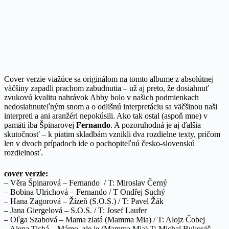
Cover verzie viažúce sa originálom na tomto albume z absolútnej
väčšiny zapadli prachom zabudnutia – už aj preto, že dosiahnuť
zvukovú kvalitu nahrávok Abby bolo v našich podmienkach
nedosiahnuteľným snom a o odlišnú interpretáciu sa väčšinou naši
interpreti a ani aranžéri nepokúsili. Ako tak ostal (aspoň mne) v
pamäti iba Špinarovej
Fernando
. A pozoruhodná je aj ďalšia
skutočnosť – k piatim skladbám vznikli dva rozdielne texty, pričom
len v dvoch prípadoch ide o pochopiteľnú česko-slovenskú
rozdielnosť.
cover verzie:
– Věra Špinarová – Fernando
/ T: Miroslav Černý
– Bobina Ulrichová – Fernando / T Ondřej Suchý
– Hana Zagorová – Žízeň (S.O.S.) / T: Pavel Žák
– Jana Giergelová – S.O.S. / T: Josef Laufer
– Oľga Szabová – Mama zlatá (Mamma Mia) / T: Alojz Čobej
– Alena Tichá – Mámo, zle je (Mamma Mia) T: Michal Bukovič