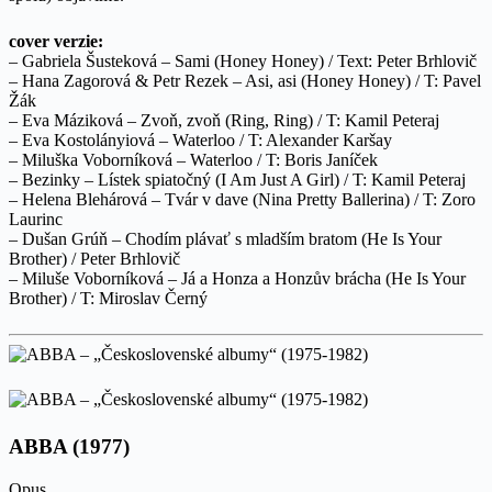
cover verzie:
– Gabriela Šusteková – Sami (Honey Honey) / Text: Peter Brhlovič
– Hana Zagorová & Petr Rezek – Asi, asi (Honey Honey) / T: Pavel
Žák
– Eva Máziková – Zvoň, zvoň (Ring, Ring) / T: Kamil Peteraj
– Eva Kostolányiová – Waterloo / T: Alexander Karšay
– Miluška Voborníková – Waterloo / T: Boris Janíček
– Bezinky – Lístek spiatočný (I Am Just A Girl) / T: Kamil Peteraj
– Helena Blehárová – Tvár v dave (Nina Pretty Ballerina) / T: Zoro
Laurinc
– Dušan Grúň – Chodím plávať s mladším bratom (He Is Your
Brother) / Peter Brhlovič
– Miluše Voborníková – Já a Honza a Honzův brácha (He Is Your
Brother) / T: Miroslav Černý
ABBA (1977)
Opus