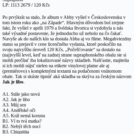
LP: 1113 2679 / 120 Kčs
Po prvýkrát sa stalo, že album v Abby vyšiel v Československu v
tom istom roku ako „na Západe“. Hlavným dôvodom bol zrejme
fakt, že vyšiel v apríli 1979 a švédska štvorica si vydobyla u nás
také výsadné postavenie, že jednoducho už nebolo na čo čakať.
Navyše ak do naších kín sa dostala Abba aj vo filme. Megahviezdny
status sa prejavil v cene licenčného vydania, ktoré poskočilo na
svoju najvyššiu úroveň 120 Kčs. „Počešťovanie“ sa dostalo na
(naj)vyšší level, keď na zadnej strane supraphonského obalu ste si
mohli prečítať iba lokalizované názvy skladieb. Našťastie, majitelia
si ich mohli nájsť nielen na etikete vinylovej platne ale aj
(premiérovo) s kompletnými textami na potlačenom vnútornom
obale. Tak si skúste tipnúť aká skladba sa skrýva za českým názvom
Jak je libo
.
A1. Stále jako nová
A2. Jak je libo
A3. Můj sen
A4. Andělské oči
A5. Král nemá korunu
B1. Ví to tvá matka?
B2. Nebýt těch nocí
B3. Chiquitita