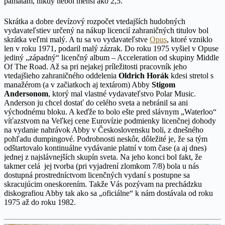
pamätám, nikdy nebol menší ako 2,5.
Skrátka a dobre devízový rozpočet vtedajších hudobných
vydavateľstiev určený na nákup licencií zahraničných titulov bol
skrátka veľmi malý. A tu sa vo vydavateľstve
Opus
, ktoré vzniklo
len v roku 1971, podaril malý zázrak. Do roku 1975 vyšiel v Opuse
jediný „západný“ licenčný album – Acceleration od skupiny Middle
Of The Road. Až sa pri nejakej príležitosti pracovník jeho
vtedajšieho zahraničného oddelenia
Oldrich Horák
kdesi stretol s
manažérom (a v začiatkoch aj textárom) Abby
Stigom
Andersonom
, ktorý mal vlastné vydavateľstvo Polar Music.
Anderson ju chcel dostať do celého sveta a nebránil sa ani
východnému bloku. A keďže to bolo ešte pred slávnym „Waterloo“
víťazstvom na Veľkej cene Eurovízie podmienky licenčnej dohody
na vydanie nahrávok Abby v Československu boli, z dnešného
pohľadu dumpingové. Podrobnosti neskôr, dôležité je, že sa tým
odštartovalo kontinuálne vydávanie platní v tom čase (a aj dnes)
jednej z najslávnejších skupín sveta. Na jeho konci bol fakt, že
takmer celá jej tvorba (pri vyjadrení zlomkom 7/8) bola u nás
dostupná prostredníctvom licenčných vydaní s postupne sa
skracujúcim oneskorením. Takže Vás pozývam na prechádzku
diskografiou Abby tak ako sa „oficiálne“ k nám dostávala od roku
1975 až do roku 1982.