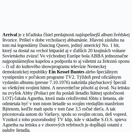
Arrival
je z hľadiska čísiel predajnosti najúspešnejší album švédskej
štvorice. Prišiel v dobe vrcholiacej abbamánie. Hlavnú zásluhu na
tom má legendárny Dancing Queen, jediný americký No. 1 hit,
ktorý sa dostal na vrchol hitparád aj v ďalších 20 krajinách vrátane
Sovietskeho zväzu! Vo východnej Európe bola ABBA jednoznačne
najpopulárnejšou kapelou a podporila to aj váletmi za železnú oponu
– či už do kultového showprogramu televízie Nemeckej
demokratickej republiky
Ein Kessel Buntes
alebo špeciálnym
vystúpením v poľskom programe TV2. Týždeň pred oficiálnym
vydaním albumu (presne 7.10.1976) nakrútila playbackový špeciál
so všetkými svojimi hitmi. A neuveriteľne pôsobí aj úvod. Na letisku
na zvyšok Abby (Poliaci pre ňu poslali lietadlo štátnej spoločnosti
LOT) čakala Agnetha, ktorá mala celoživotnú fóbiu z lietania, ale
odmietala byť v tom istom lietadle so svojím vtedajším manželom
Björnom, keďže mali spolu v tom čase 3,5 ročné dieťa. A tak
pricestovala autom do Varšavy, spolu so svojím otcom, deň vopred.
Vznikol z toho pozoruhodný TV klip, kde v skladbe S.O.S. spieva
Agnetha na letisku a v zborových refrénoch ju dopĺňajú ostatní z
paluby lietadla.