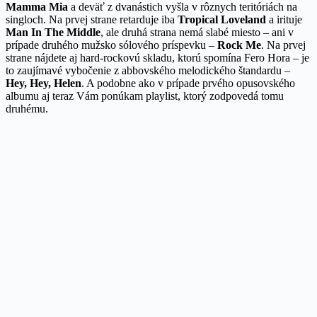
Mamma Mia
a deväť z dvanástich vyšla v rôznych teritóriách na
singloch. Na prvej strane retarduje iba
Tropical Loveland
a irituje
Man In The Middle
, ale druhá strana nemá slabé miesto – ani v
prípade druhého mužsko sólového príspevku –
Rock Me
. Na prvej
strane nájdete aj hard-rockovú skladu, ktorú spomína Fero Hora – je
to zaujímavé vybočenie z abbovského melodického štandardu –
Hey, Hey, Helen
. A podobne ako v prípade prvého opusovského
albumu aj teraz Vám ponúkam playlist, ktorý zodpovedá tomu
druhému.