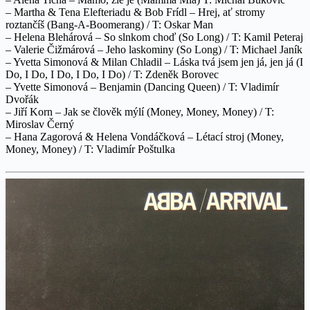
– Martha & Tena Elefteriadu & Bob Frídl – Hrej, ať stromy
roztančíš (Bang-A-Boomerang) / T: Oskar Man
– Helena Blehárová – So slnkom choď (So Long) / T: Kamil Peteraj
– Valerie Čižmárová – Jeho laskominy (So Long) / T: Michael Janík
– Yvetta Simonová & Milan Chladil – Láska tvá jsem jen já, jen já (I
Do, I Do, I Do, I Do, I Do) / T: Zdeněk Borovec
– Yvette Simonová – Benjamin (Dancing Queen) / T: Vladimír
Dvořák
– Jiří Korn – Jak se člověk mýlí (Money, Money, Money) / T:
Miroslav Černý
– Hana Zagorová & Helena Vondáčková – Létací stroj (Money,
Money, Money) / T: Vladimír Poštulka