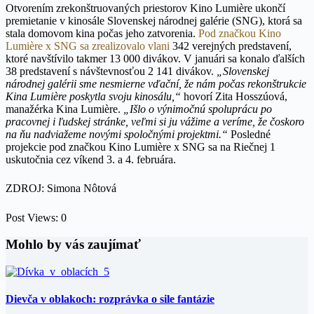
Otvorením zrekonštruovaných priestorov Kino Lumière ukončí
premietanie v kinosále Slovenskej národnej galérie (SNG), ktorá sa
stala domovom kina počas jeho zatvorenia.
Pod značkou Kino
Lumière x SNG sa zrealizovalo vlani
342 verejných predstavení,
ktoré navštívilo takmer 13 000 divákov. V januári sa konalo ďalších
38 predstavení s návštevnosťou 2 141 divákov.
„Slovenskej
národnej galérii sme nesmierne vďační, že nám počas rekonštrukcie
Kina Lumière poskytla svoju kinosálu,“
hovorí Zita Hosszúová,
manažérka Kina Lumière.
„Išlo o výnimočnú spoluprácu po
pracovnej i ľudskej stránke, veľmi si ju vážime a veríme, že čoskoro
na ňu nadviažeme novými spoločnými projektmi.“
Posledné
projekcie pod značkou Kino Lumière x SNG sa na Riečnej 1
uskutočnia cez víkend 3. a 4. februára.
ZDROJ: Simona Nôtová
Post Views:
0
Mohlo by vás zaujímať
Dievča v oblakoch: rozprávka o sile fantázie