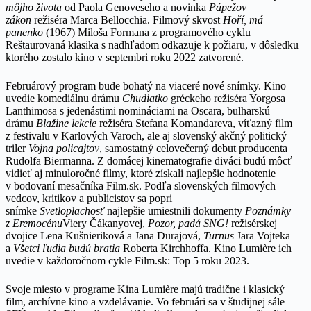
môjho života
od Paola Genoveseho a novinka
Pápežov
zákon
režiséra Marca Bellocchia. Filmový skvost
Hoří, má
panenko
(1967) Miloša Formana z programového cyklu
Reštaurovaná klasika s nadhľadom odkazuje k požiaru, v dôsledku
ktorého zostalo kino v septembri roku 2022 zatvorené.
Februárový program bude bohatý na viaceré nové snímky. Kino
uvedie komediálnu drámu
Chudiatko
gréckeho režiséra Yorgosa
Lanthimosa s jedenástimi nomináciami na Oscara, bulharskú
drámu
Blažine lekcie
režiséra Stefana Komandareva, víťazný film
z festivalu v Karlových Varoch, ale aj slovenský akčný politický
triler
Vojna policajtov
, samostatný celovečerný debut producenta
Rudolfa Biermanna. Z domácej kinematografie diváci budú môcť
vidieť aj minuloročné filmy, ktoré získali najlepšie hodnotenie
v bodovaní mesačníka Film.sk. Podľa slovenských filmových
vedcov, kritikov a publicistov sa popri
snímke
Svetloplachosť
najlepšie umiestnili dokumenty
Poznámky
z Eremocénu
Viery Čákanyovej,
Pozor, padá SNG!
režisérskej
dvojice Lena Kušnieriková a Jana Durajová,
Turnus
Jara Vojteka
a
Všetci ľudia budú bratia
Roberta Kirchhoffa. Kino Lumière ich
uvedie v každoročnom cykle Film.sk: Top 5 roku 2023.
Svoje miesto v programe Kina Lumière majú tradične i klasický
film, archívne kino a vzdelávanie. Vo februári sa v študijnej sále