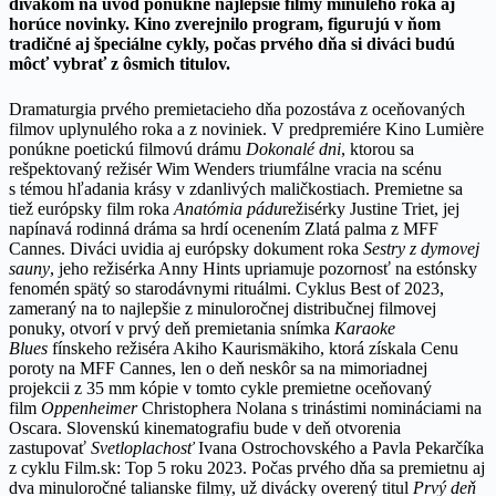
divákom na úvod ponúkne najlepšie filmy minulého roka aj
horúce novinky. Kino zverejnilo program, figurujú v ňom
tradičné aj špeciálne cykly, počas prvého dňa si diváci budú
môcť vybrať z ôsmich titulov.
Dramaturgia prvého premietacieho dňa pozostáva z oceňovaných
filmov uplynulého roka a z noviniek. V predpremiére Kino Lumière
ponúkne poetickú filmovú drámu
Dokonalé dni
, ktorou sa
rešpektovaný režisér Wim Wenders triumfálne vracia na scénu
s témou hľadania krásy v zdanlivých maličkostiach. Premietne sa
tiež európsky film roka
Anatómia pádu
režisérky Justine Triet, jej
napínavá rodinná dráma sa hrdí ocenením Zlatá palma z MFF
Cannes. Diváci uvidia aj európsky dokument roka
Sestry z dymovej
sauny
, jeho režisérka Anny Hints upriamuje pozornosť na estónsky
fenomén spätý so starodávnymi rituálmi. Cyklus Best of 2023,
zameraný na to najlepšie z minuloročnej distribučnej filmovej
ponuky, otvorí v prvý deň premietania snímka
Karaoke
Blues
fínskeho režiséra Akiho Kaurismäkiho, ktorá získala Cenu
poroty na MFF Cannes, len o deň neskôr sa na mimoriadnej
projekcii z 35 mm kópie v tomto cykle premietne oceňovaný
film
Oppenheimer
Christophera Nolana s trinástimi nomináciami na
Oscara. Slovenskú kinematografiu bude v deň otvorenia
zastupovať
Svetloplachosť
Ivana Ostrochovského a Pavla Pekarčíka
z cyklu Film.sk: Top 5 roku 2023. Počas prvého dňa sa premietnu aj
dva minuloročné talianske filmy, už divácky overený titul
Prvý deň