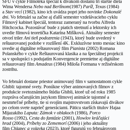
SFÚ v cykle Filmotéka špeciál k divákom dostanú tri staršie diela
Wima Wendersa
Nebo nad Berlínom
(1987)
Paríž, Texas
(1984)
a
Stav vecí
(1982), kino ich uvádza popri jeho novinke
Dokonalé
dni
. Vo februári sa začne aj ďalší semester vzdelávacieho cyklu
Filmový kabinet špeciál, tentoraz zameraný na tvorbu Alfreda
Hitchcocka. Pozostávať bude z piatich stretnutí a lektorsky ich
uvedie filmová teoretička Katarína Mišíková. Aktuálny semester
otvorí triler
Ani tieň podozrenia
(1943), ktorý bude uvedený v
reštaurovanej podobe v rozlíšení 4K. Exkluzívne tento mesiac kino
uvedie aj digitálne reštaurovaný film
Pianista
(2002) Romana
Polanského v cykle Reštaurovaná klasika a na špeciálnej projekcii
sa v spolupráci s podujatím Konvergencie premietne aj digitálne
reštaurovaný film
Amadeus
(1984) Miloša Formana v režisérskom
zostrihu.
Vo februári dostane priestor animovaný film v samostatnom cykle
Ghibli: tajomné svety. Ponúkne výber animovaných filmov z
produkcie svetoznámeho štúdia Ghibli, ktoré už od roku 1985
rozpráva očarujúcim jazykom filmovej animácie tajomné a
nesmrteľné príbehy, tie si svojím majstrovstvom získavajú divákov
po celom svete naprieč generáciami. Päticu starších titulov Hajaa
Mijazakiho
Laputa: Zámok v oblakoch
(1986),
Porco
Rosso
(1992),
Cesta do fantázie
(2001),
Howlov kráčajúci
hrad
(2004),
Príbehy zo Zememorí
(2006) i jeho aktuálny
film
Chlapec a volavka
(2023), ktoré figurujú vo februárovom