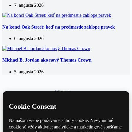
7. augusta 2026
Na konci Oak Street: keď na predmestie zaklope pravek
6. augusta 2026
Michael B. Jordan ako nový Thomas Crown
5. augusta 2026
Kultúrny magazín — hudba, film, divadlo a knihy každý deň.
Domov
Divadlo
Film
Hudba