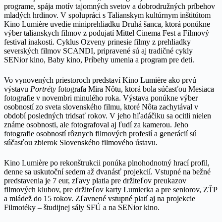
programe, spája motív tajomných svetov a dobrodružných príbehov
mladých hrdinov. V spolupráci s Talianskym kultúrnym inštitútom
Kino Lumière uvedie miniprehliadku Druhá šanca, ktorá ponúkne
výber talianskych filmov z podujatí Mittel Cinema Fest a Filmový
festival inakosti. Cyklus Ozveny prinesie filmy z prehliadky
severských filmov SCANDI, pripravené sú aj tradičné cykly
SENior kino, Baby kino, Príbehy umenia a program pre deti.
Vo vynovených priestoroch predstaví Kino Lumière ako prvú
výstavu
Portréty
fotografa Mira Nôtu, ktorá bola súčasťou Mesiaca
fotografie v novembri minulého roka. Výstava ponúkne výber
osobností zo sveta slovenského filmu, ktoré Nôta zachytával v
období posledných tridsať rokov. V jeho hľadáčiku sa ocitli nielen
známe osobnosti, ale fotografoval aj ľudí za kamerou. Jeho
fotografie osobností rôznych filmových profesií a generácií sú
súčasťou zbierok Slovenského filmového ústavu.
Kino Lumière po rekonštrukcii ponúka plnohodnotný hrací profil,
denne sa uskutoční sedem až dvanásť projekcií. Vstupné na bežné
predstavenia je 7 eur, zľavy platia pre držiteľov preukazov
filmových klubov, pre držiteľov karty Lumierka a pre seniorov, ZŤP
a mládež do 15 rokov. Zľavnené vstupné platí aj na projekcie
Filmotéky – študijnej sály SFÚ a na SENior kino.