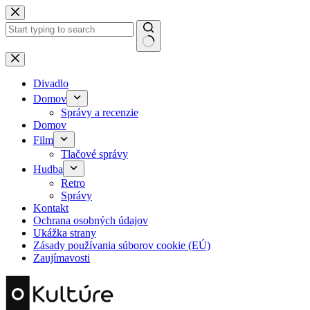
Skip
to
content
No
results
Divadlo
Domov
Správy a recenzie
Domov
Film
Tlačové správy
Hudba
Retro
Správy
Kontakt
Ochrana osobných údajov
Ukážka strany
Zásady používania súborov cookie (EÚ)
Zaujímavosti