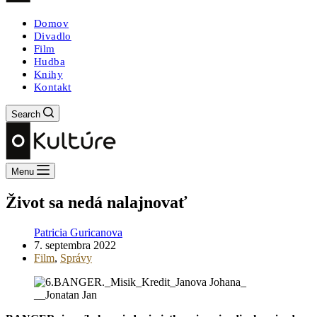
Domov
Divadlo
Film
Hudba
Knihy
Kontakt
Search
Menu
Život sa nedá nalajnovať
Patricia Guricanova
7. septembra 2022
Film
,
Správy