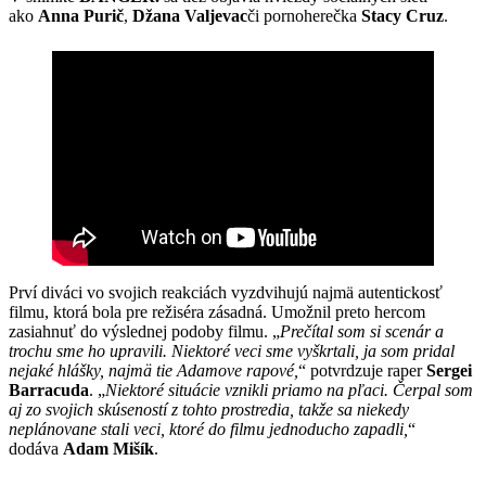
ako
Anna Purič
,
Džana Valjevac
či pornoherečka
Stacy Cruz
.
Prví diváci vo svojich reakciách vyzdvihujú najmä autentickosť
filmu, ktorá bola pre režiséra zásadná. Umožnil preto hercom
zasiahnuť do výslednej podoby filmu. „
Prečítal som si scenár a
trochu sme ho upravili. Niektoré veci sme vyškrtali, ja som pridal
nejaké hlášky, najmä tie Adamove rapové,
“ potvrdzuje raper
Sergei
Barracuda
. „
Niektoré situácie vznikli priamo na pľaci. Čerpal som
aj zo svojich skúseností z tohto prostredia, takže sa niekedy
neplánovane stali veci, ktoré do filmu jednoducho zapadli,
“
dodáva
Adam Mišík
.