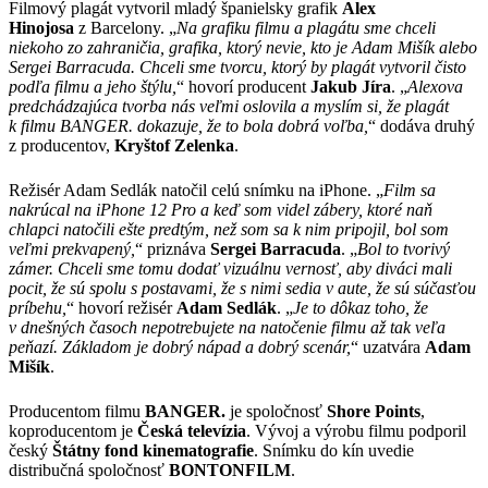
Filmový plagát vytvoril mladý španielsky grafik
Alex
Hinojosa
z Barcelony. „
Na grafiku filmu a plagátu sme chceli
niekoho zo zahraničia, grafika, ktorý nevie, kto je Adam Mišík alebo
Sergei Barracuda. Chceli sme tvorcu, ktorý by plagát vytvoril čisto
podľa filmu a jeho štýlu,
“ hovorí producent
Jakub Jíra
. „
Alexova
predchádzajúca tvorba nás veľmi oslovila a myslím si, že plagát
k filmu BANGER. dokazuje, že to bola dobrá voľba,
“ dodáva druhý
z producentov,
Kryštof Zelenka
.
Režisér Adam Sedlák natočil celú snímku na iPhone. „
Film sa
nakrúcal na iPhone 12 Pro a keď som videl zábery, ktoré naň
chlapci natočili ešte predtým, než som sa k nim pripojil, bol som
veľmi prekvapený,
“ priznáva
Sergei Barracuda
. „
Bol to tvorivý
zámer. Chceli sme tomu dodať vizuálnu vernosť, aby diváci mali
pocit, že sú spolu s postavami, že s nimi sedia v aute, že sú súčasťou
príbehu,
“ hovorí režisér
Adam Sedlák
. „
Je to dôkaz toho, že
v dnešných časoch nepotrebujete na natočenie filmu až tak veľa
peňazí. Základom je dobrý nápad a dobrý scenár,
“ uzatvára
Adam
Mišík
.
Producentom filmu
BANGER.
je spoločnosť
Shore Points
,
koproducentom je
Česká televízia
. Vývoj a výrobu filmu podporil
český
Štátny fond kinematografie
. Snímku do kín uvedie
distribučná spoločnosť
BONTONFILM
.