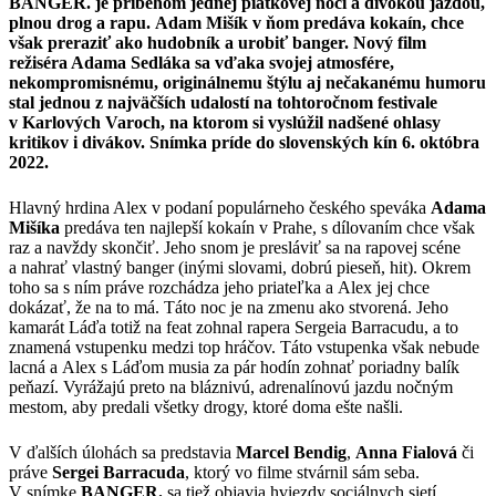
BANGER. je príbehom jednej piatkovej noci a divokou jazdou,
plnou drog a rapu. Adam Mišík v ňom predáva kokaín, chce
však preraziť ako hudobník a urobiť banger. Nový film
režiséra Adama Sedláka sa vďaka svojej atmosfére,
nekompromisnému, originálnemu štýlu aj nečakanému humoru
stal jednou z najväčších udalostí na tohtoročnom festivale
v Karlových Varoch, na ktorom si vyslúžil nadšené ohlasy
kritikov i divákov. Snímka príde do slovenských kín 6. októbra
2022.
Hlavný hrdina Alex v podaní populárneho českého speváka
Adama
Mišíka
predáva ten najlepší kokaín v Prahe, s dílovaním chce však
raz a navždy skončiť. Jeho snom je presláviť sa na rapovej scéne
a nahrať vlastný banger (inými slovami, dobrú pieseň, hit). Okrem
toho sa s ním práve rozchádza jeho priateľka a Alex jej chce
dokázať, že na to má. Táto noc je na zmenu ako stvorená. Jeho
kamarát Láďa totiž na feat zohnal rapera Sergeia Barracudu, a to
znamená vstupenku medzi top hráčov. Táto vstupenka však nebude
lacná a Alex s Láďom musia za pár hodín zohnať poriadny balík
peňazí. Vyrážajú preto na bláznivú, adrenalínovú jazdu nočným
mestom, aby predali všetky drogy, ktoré doma ešte našli.
V ďalších úlohách sa predstavia
Marcel Bendig
,
Anna Fialová
či
práve
Sergei Barracuda
, ktorý vo filme stvárnil sám seba.
V snímke
BANGER.
sa tiež objavia hviezdy sociálnych sietí